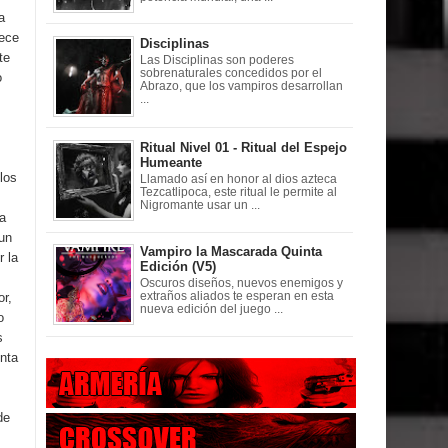
a
rece
Disciplinas
te
Las Disciplinas son poderes
sobrenaturales concedidos por el
o
Abrazo, que los vampiros desarrollan
...
Ritual Nivel 01 - Ritual del Espejo
Humeante
los
Llamado así en honor al dios azteca
Tezcatlipoca, este ritual le permite al
Nigromante usar un ...
 a
 un
Vampiro la Mascarada Quinta
r la
Edición (V5)
Oscuros diseños, nuevos enemigos y
extraños aliados te esperan en esta
or,
nueva edición del juego ...
o
s
enta
de