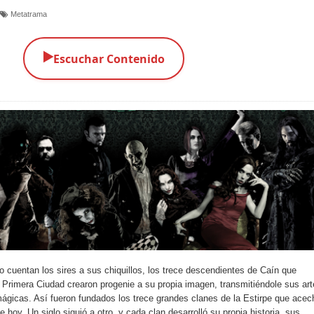
Metatrama
▶️
Escuchar Contenido
 cuentan los sires a sus chiquillos, los trece descendientes de Caín que
a Primera Ciudad crearon progenie a su propia imagen, transmitiéndole sus ar
ágicas. Así fueron fundados los trece grandes clanes de la Estirpe que acec
 hoy. Un siglo siguió a otro, y cada clan desarrolló su propia historia, sus