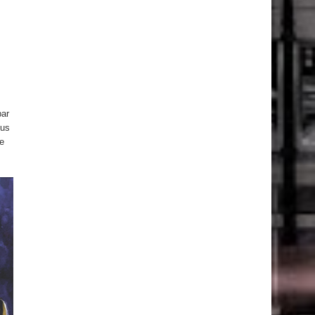
bar
sus
e