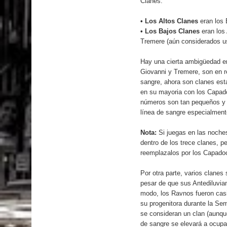
Clanes.
• Los Altos Clanes
eran los
• Los Bajos Clanes
eran los
Tremere (aún considerados us
Hay una cierta ambigüedad en
Giovanni y Tremere, son en r
sangre, ahora son clanes est
en su mayoria con los Capado
números son tan pequeños y s
línea de sangre especialment
Nota:
Si juegas en las noche
dentro de los trece clanes, p
reemplazalos por los Capadoc
Por otra parte, varios clanes
pesar de que sus Antediluvi
modo, los Ravnos fueron casi
su progenitora durante la Sem
se consideran un clan (aunqu
de sangre se elevará a ocupar