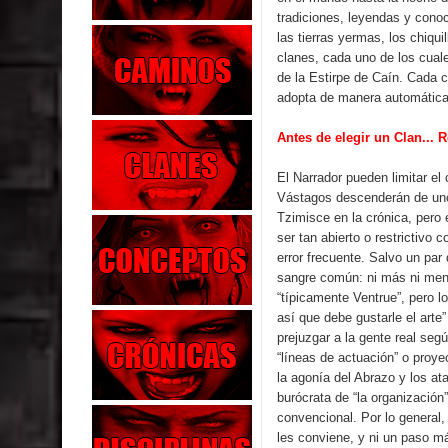
tradiciones, leyendas y conoc
las tierras yermas, los chiqu
clanes, cada uno de los cual
de la Estirpe de Caín. Cada c
adopta de manera automática
Antes de elegir un Clan... 
El Narrador pueden limitar el
Vástagos descenderán de uno 
Tzimisce en la crónica, pero 
ser tan abierto o restrictivo
error frecuente. Salvo un pa
sangre común: ni más ni men
“típicamente Ventrue”, pero 
así que debe gustarle el arte
prejuzgar a la gente real segú
“líneas de actuación” o proy
la agonía del Abrazo y los a
burócrata de “la organización
convencional. Por lo general
les conviene, y ni un paso má