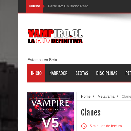
Nuevo
Parte 02: Un Bicho Raro
Parte 01: Una Misión de Locos
Parte 03: Forastero en Tierra Muerta
Parte 10: El Secreto
Parte 09: Los Muertos Cuentan Cuentos
Estamos en Beta
Parte 08: Ultratumba
INICIO
NARRADOR
SECTAS
DISCIPLINAS
PE
Parte 07: Asuntos que Resolver
Parte 06: El Trato con los Muertos
Home
/
Metatrama
/
Clan
Parte 05: Sitiados
Clanes
Parte 04: Se Descubre el Pastel
V5
5 minutos de lectura
Parte 03: Una Piraña en el Bidé