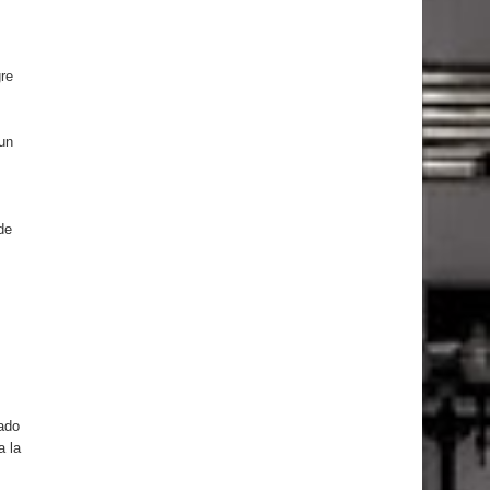
re
 un
de
ado
a la