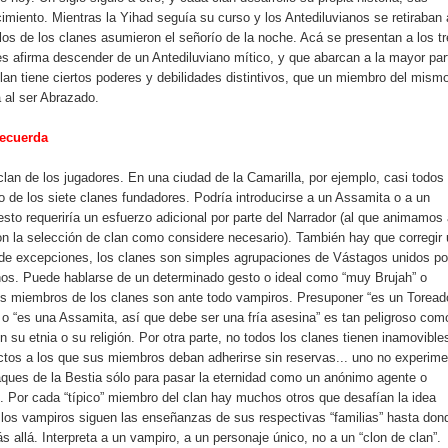
imiento. Mientras la Yihad seguía su curso y los Antediluvianos se retiraban 
illos de los clanes asumieron el señorío de la noche. Acá se presentan a los t
es afirma descender de un Antediluviano mítico, y que abarcan a la mayor par
lan tiene ciertos poderes y debilidades distintivos, que un miembro del mism
 al ser Abrazado.
Recuerda
 clan de los jugadores. En una ciudad de la Camarilla, por ejemplo, casi todos 
de los siete clanes fundadores. Podría introducirse a un Assamita o a un
esto requeriría un esfuerzo adicional por parte del Narrador (al que animamos
 con la selección de clan como considere necesario). También hay que corregir
r de excepciones, los clanes son simples agrupaciones de Vástagos unidos po
os. Puede hablarse de un determinado gesto o ideal como “muy Brujah” o
los miembros de los clanes son ante todo vampiros. Presuponer “es un Toread
” o “es una Assamita, así que debe ser una fría asesina” es tan peligroso com
n su etnia o su religión. Por otra parte, no todos los clanes tienen inamovible
ectos a los que sus miembros deban adherirse sin reservas... uno no experim
taques de la Bestia sólo para pasar la eternidad como un anónimo agente o
”. Por cada “típico” miembro del clan hay muchos otros que desafían la idea
, los vampiros siguen las enseñanzas de sus respectivas “familias” hasta don
s allá. Interpreta a un vampiro, a un personaje único, no a un “clon de clan”.