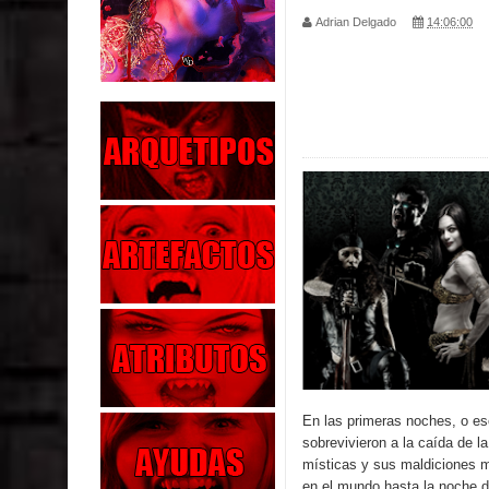
Adrian Delgado
14:06:00
Parte 02: Los Muertos Gobiernan a los Vivos
Parte 01: Escondido a Plena Luz
Parte 02: El Enemigo de mi Enemigo
Parte 06: Coletazos
Parte 05: Los Horrores del Infierno
Parte 04: Oídos Sordos
Parte 03: La Traición
Parte 02: Vuelve el Hijo Prodigo
Parte 03: Reflexiones
En las primeras noches, o eso
sobrevivieron a la caída de l
místicas y sus maldiciones m
en el mundo hasta la noche de