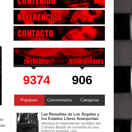
9374
906
Populares
Commentarios
Categorías
Las Revueltas de Los Ángeles y
los Estados Libres Anarquistas
tes
Mientras el experimento soviético del
han
Consejo Brujah se convertía en una
potencia mundial, una ...