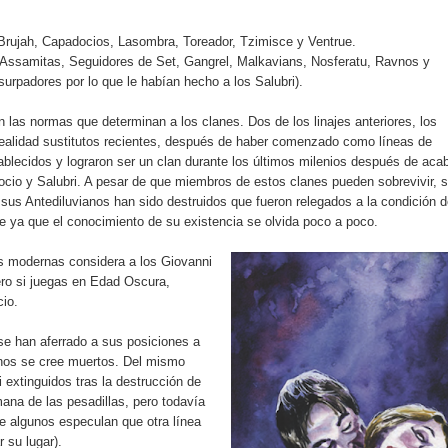
 Brujah, Capadocios, Lasombra, Toreador, Tzimisce y Ventrue.
 Assamitas, Seguidores de Set, Gangrel, Malkavians, Nosferatu, Ravnos y
urpadores por lo que le habían hecho a los Salubri).
 las normas que determinan a los clanes. Dos de los linajes anteriores, los
ealidad sustitutos recientes, después de haber comenzado como líneas de
ablecidos y lograron ser un clan durante los últimos milenios después de aca
cio y Salubri. A pesar de que miembros de estos clanes pueden sobrevivir, 
us Antediluvianos han sido destruidos que fueron relegados a la condición d
e ya que el conocimiento de su existencia se olvida poco a poco.
s modernas considera a los Giovanni
ero si juegas en Edad Oscura,
io.
 se han aferrado a sus posiciones a
anos se cree muertos. Del mismo
 extinguidos tras la destrucción de
ana de las pesadillas, pero todavía
e algunos especulan que otra línea
 su lugar).