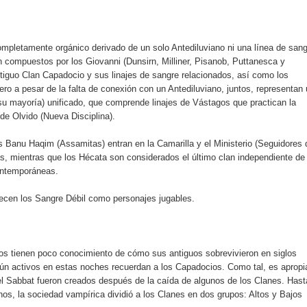
mpletamente orgánico derivado de un solo Antediluviano ni una línea de sang
n compuestos por los Giovanni (Dunsirn, Milliner, Pisanob, Puttanesca y
antiguo Clan Capadocio y sus linajes de sangre relacionados, así como los
ro a pesar de la falta de conexión con un Antediluviano, juntos, representan
su mayoría) unificado, que comprende linajes de Vástagos que practican la
 de Olvido (Nueva Disciplina).
s Banu Haqim (Assamitas) entran en la Camarilla y el Ministerio (Seguidores 
as, mientras que los Hécata son considerados el último clan independiente de
ontemporáneas.
ecen los Sangre Débil como personajes jugables.
s tienen poco conocimiento de cómo sus antiguos sobrevivieron en siglos
ún activos en estas noches recuerdan a los Capadocios. Como tal, es apropi
el Sabbat fueron creados después de la caída de algunos de los Clanes. Hast
os, la sociedad vampírica dividió a los Clanes en dos grupos: Altos y Bajos