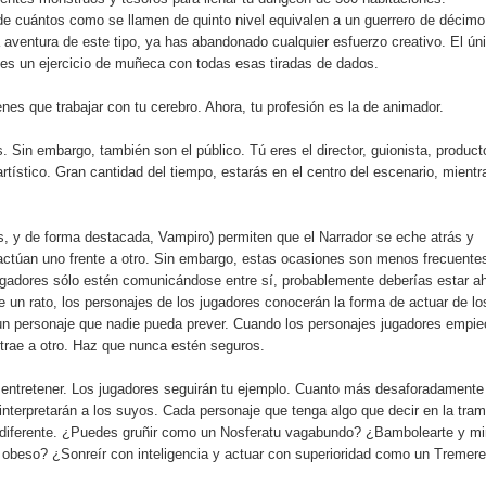
 cuántos como se llamen de quinto nivel equivalen a un guerrero de décimo
 aventura de este tipo, ya has abandonado cualquier esfuerzo creativo. El ún
 es un ejercicio de muñeca con todas esas tiradas de dados.
enes que trabajar con tu cerebro. Ahora, tu profesión es la de animador.
. Sin embargo, también son el público. Tú eres el director, guionista, producto
artístico. Gran cantidad del tiempo, estarás en el centro del escenario, mientr
os, y de forma destacada, Vampiro) permiten que el Narrador se eche atrás y
ctúan uno frente a otro. Sin embargo, estas ocasiones son menos frecuente
ugadores sólo estén comunicándose entre sí, probablemente deberías estar ah
un rato, los personajes de los jugadores conocerán la forma de actuar de lo
un personaje que nadie pueda prever. Cuando los personajes jugadores empi
 trae a otro. Haz que nunca estén seguros.
 entretener. Los jugadores seguirán tu ejemplo. Cuanto más desaforadamente
interpretarán a los suyos. Cada personaje que tenga algo que decir en la tra
 diferente. ¿Puedes gruñir como un Nosferatu vagabundo? ¿Bambolearte y mi
obeso? ¿Sonreír con inteligencia y actuar con superioridad como un Tremer