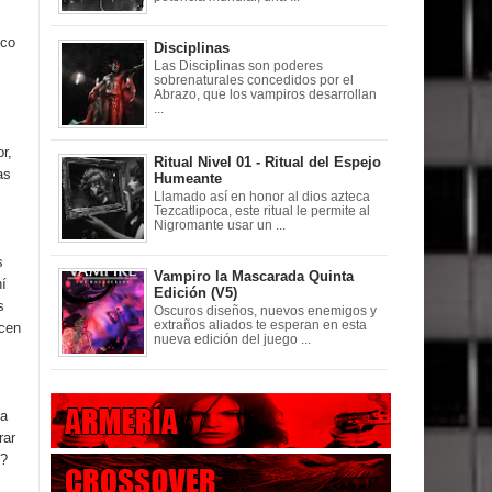
ico
Disciplinas
Las Disciplinas son poderes
sobrenaturales concedidos por el
Abrazo, que los vampiros desarrollan
...
r,
Ritual Nivel 01 - Ritual del Espejo
as
Humeante
Llamado así en honor al dios azteca
Tezcatlipoca, este ritual le permite al
Nigromante usar un ...
s
Vampiro la Mascarada Quinta
í
Edición (V5)
s
Oscuros diseños, nuevos enemigos y
extraños aliados te esperan en esta
ecen
nueva edición del juego ...
ma
rar
e?