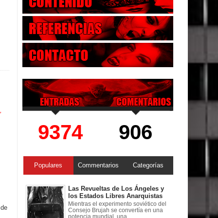
,
9374
906
Populares
Commentarios
Categorías
Las Revueltas de Los Ángeles y
los Estados Libres Anarquistas
Mientras el experimento soviético del
 de
Consejo Brujah se convertía en una
potencia mundial, una ...