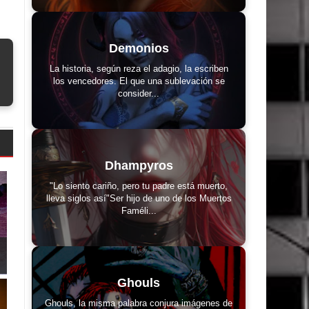
Demonios
La historia, según reza el adagio, la escriben
los vencedores. El que una sublevación se
consider...
Dhampyros
"Lo siento cariño, pero tu padre está muerto,
lleva siglos así"Ser hijo de uno de los Muertos
Faméli...
Ghouls
Ghouls, la misma palabra conjura imágenes de