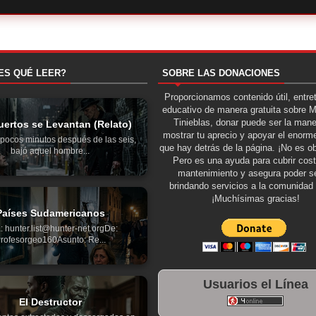
ES QUÉ LEER?
SOBRE LAS DONACIONES
Proporcionamos contenido útil, entre
educativo de manera gratuita sobre 
Tinieblas, donar puede ser la man
ertos se Levantan (Relato)
mostrar tu aprecio y apoyar el enorme
pocos minutos después de las seis,
que hay detrás de la página. ¡No es ob
bajó aquel hombre...
Pero es una ayuda para cubrir cos
mantenimiento y asegura poder se
brindando servicios a la comunidad 
¡Muchísimas gracias!
Países Sudamericanos
: hunter.list@hunter-net.orgDe:
rofesorgeo160Asunto: Re...
Usuarios el Línea
El Destructor