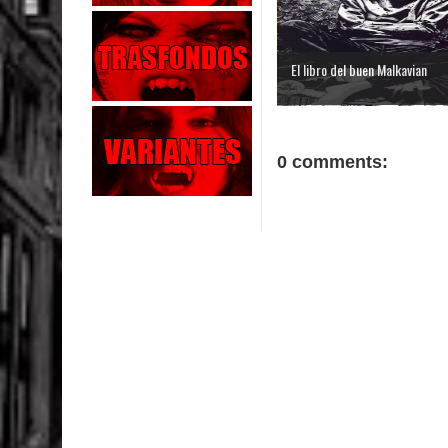
El libro del buen Malkavian
0 comments: