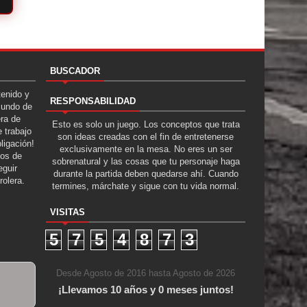
BUSCADOR
tenido y
RESPONSABILIDAD
Mundo de
era de
Esto es solo un juego. Los conceptos que trata
 trabajo
son ideas creadas con el fin de entretenerse
ligación!
exclusivamente en la mesa. No eres un ser
tos de
sobrenatural y las cosas que tu personaje haga
guir
durante la partida deben quedarse ahí. Cuando
rolera.
termines, márchate y sigue con tu vida normal.
VISITAS
5
7
5
4
8
7
3
Desde Agosto de 2016 hasta Agosto de 2026
¡Llevamos 10 años y 0 meses juntos!