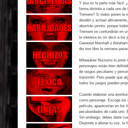
Y ésa es la parte más fácil. 
forma distinta a cada uno de 
Tremere? Si todos ponen la
desdén y actúan altivamente,
aburrirán pronto, porque todo
Tremere se confundirán en u
te interesa es oír decir a los
Garwood Marshall o Abraham
dio ese libro la semana pasa
Milwaukee Nocturno lo pone m
personajes están bien definid
de rasgos peculiares y perso
transmitir. Pero puede que a
todos los juegos pueden propo
Cuando elaboras una aventura
como personaje. Escoge los d
película, aparecerían en los 
peculiaridades de cada uno. 
Sin embargo, debes darte cue
Disponte a alterar tu voz, tu 