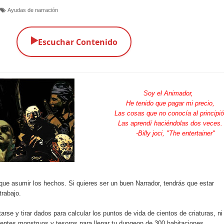
Ayudas de narración
▶️
Escuchar Contenido
Soy el Animador,
He tenido que pagar mi precio,
Las cosas que no conocía al principió
Las aprendí haciéndolas dos veces.
-Billy joci, "The entertainer"
 que asumir los hechos. Si quieres ser un buen Narrador, tendrás que estar
trabajo.
se y tirar dados para calcular los puntos de vida de cientos de criaturas, ni
ientes monstruos y tesoros para llenar tu dungeon de 300 habitaciones.