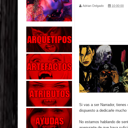
Adrian Delgado
10:00:00
Parte 02: Los Muertos Gobiernan a los Vivos
Parte 01: Escondido a Plena Luz
Parte 02: El Enemigo de mi Enemigo
Parte 06: Coletazos
Parte 05: Los Horrores del Infierno
Parte 04: Oídos Sordos
Parte 03: La Traición
Parte 02: Vuelve el Hijo Prodigo
Si vas a ser Narrador, tienes
Parte 03: Reflexiones
dispuesto a dedicarle mucho 
No estamos hablando de sentar
asegurarte de que haya sufic