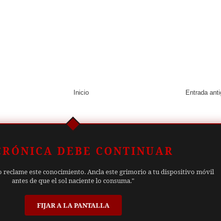
Inicio
Entrada ant
CRÓNICA DEBE CONTINUAR
o reclame este conocimiento. Ancla este grimorio a tu dispositivo móvil
antes de que el sol naciente lo consuma."
FIJAR A LA PANTALLA