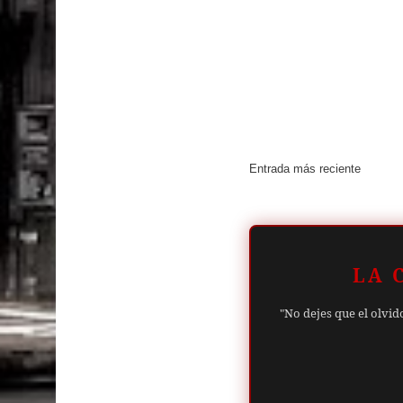
Entrada más reciente
LA 
"No dejes que el olvid