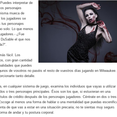
¿Puedes interpretar de
los personajes
 misma mueca de
 los jugadores se
s tus personajes
no solo. Lo que menos
 jugadores.- ¿Fue
 DuSable el que nos
da?".
ás fácil. Los
os, con gran cantidad
nalidades que puedes
lgunos de vosotros no paséis el resto de vuestros días jugando en Milwaukee
rcionarte tanto detalle.
, en cualquier sistema de juego, examina los individuos que vayas a utilizar
os o tres personajes principales. Ésos son los que, si estuvieran en una
títulos de crédito después de los personajes jugadores. Céntrate en dos o tres
Escoge al menos una forma de hablar o una mentalidad que puedas escenifica
nta de que vas a estar en una situación precaria; no te sientas muy seguro.
forma de andar y tu postura corporal.