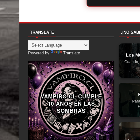
TRANSLATE
¿NO SAB
Powered by
Translate
Los Mu
Cuando, 
VAMPIRO.CL CUMPLE
Para
10 AÑOS EN LAS
P
SOMBRAS