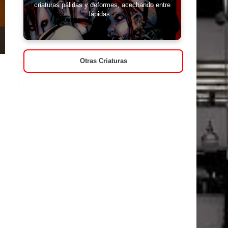
criaturas pálidas y deformes, acechando entre
lápidas...
Otras Criaturas