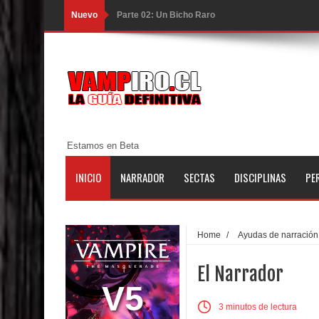
Nuevo
Parte 02: Un Bicho Raro
Parte 01: Una Misión de Locos
Parte 03: Forastero en Tierra Muerta
Parte 10: El Secreto
Parte 09: Los Muertos Cuentan Cuentos
Estamos en Beta
Parte 08: Ultratumba
INICIO
NARRADOR
SECTAS
DISCIPLINAS
PE
Parte 07: Asuntos que Resolver
Parte 06: El Trato con los Muertos
Home
/
Ayudas de narración
Parte 05: Sitiados
El Narrador
Parte 04: Se Descubre el Pastel
V5
3 minutos de lectura
Parte 03: Una Piraña en el Bidé