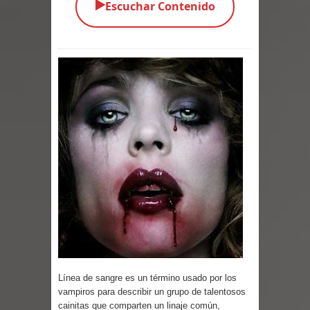
▶️
Escuchar Contenido
Parte 03: La Traición
Parte 02: Vuelve el Hijo Prodigo
Parte 01: El Comienzo
Parte 01: El Enemigo Interior
Exaltados y Muertos Vivientes
Los Muertos se Levantan (Relato)
Los Monstruos más Buscados
Parte 09: Los Muertos Cuentan
Cuentos
Línea de sangre es un término usado por los
Parte 08: Ultratumba
vampiros para describir un grupo de talentosos
cainitas que comparten un linaje común,