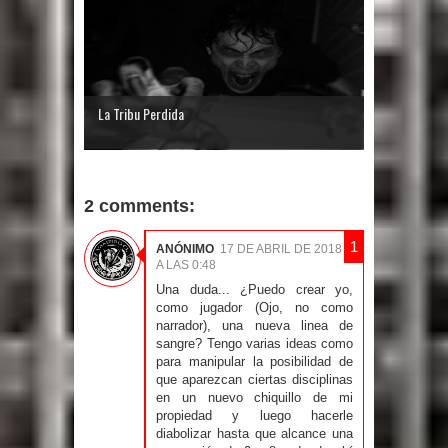
La Tribu Perdida
2 comments:
ANÓNIMO
17 DE ABRIL DE 2018
A LAS 0:48
Una duda... ¿Puedo crear yo,
como jugador (Ojo, no como
narrador), una nueva linea de
sangre? Tengo varias ideas como
para manipular la posibilidad de
que aparezcan ciertas disciplinas
en un nuevo chiquillo de mi
propiedad y luego hacerle
diabolizar hasta que alcance una