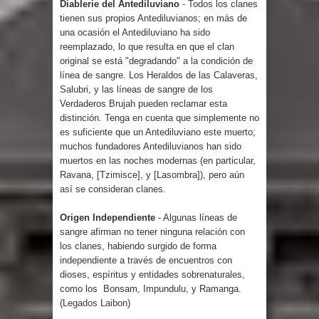
Diablerie del Antediluviano
- Todos los clanes
tienen sus propios Antediluvianos;
en más de
una ocasión el Antediluviano ha sido
reemplazado, lo que resulta en que el clan
original se está "degradando" a la condición de
línea de sangre.
Los Heraldos de las Calaveras,
Salubri, y las líneas de sangre de los
Verdaderos Brujah pueden reclamar esta
distinción.
Tenga en cuenta que simplemente no
es suficiente que un Antediluviano este muerto;
muchos fundadores Antediluvianos han sido
muertos en las noches modernas (en particular,
Ravana, [Tzimisce], y [Lasombra]), pero aún
así se consideran clanes.
Origen Independiente
- Algunas líneas de
sangre afirman no tener ninguna relación con
los clanes, habiendo surgido de forma
independiente a través de encuentros con
dioses, espíritus y entidades sobrenaturales,
como los Bonsam, Impundulu, y Ramanga.
(
Legados Laibon
)