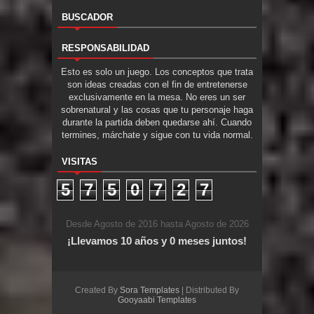
BUSCADOR
RESPONSABILIDAD
Esto es solo un juego. Los conceptos que trata
son ideas creadas con el fin de entretenerse
exclusivamente en la mesa. No eres un ser
sobrenatural y las cosas que tu personaje haga
durante la partida deben quedarse ahí. Cuando
termines, márchate y sigue con tu vida normal.
VISITAS
5
7
5
0
7
2
7
Desde Agosto de 2016 hasta Agosto de 2026
¡Llevamos 10 años y 0 meses juntos!
Created By
Sora Templates
| Distributed By
Gooyaabi Templates