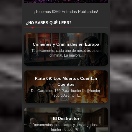
¡Tenemos
9369
Entradas Publicadas!
¿NO SABES QUÉ LEER?
Crímenes y Criminales en Europa
Técnicamente, cada uno de nosotros es un
criminal. La mayorí...
Parte 09: Los Muertos Cuentan
Cuentos
De: Carpintero169 Para: hunter.list@hunter-
net.org Asunto: T...
El Destructor
- Documentos extractados y descargados en
hunter-net por Pil...