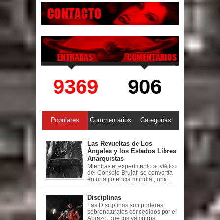
9369
906
Populares
Commentarios
Categorías
Las Revueltas de Los
Ángeles y los Estados Libres
Anarquistas
Mientras el experimento soviético
del Consejo Brujah se convertía
en una potencia mundial, una ...
Disciplinas
Las Disciplinas son poderes
sobrenaturales concedidos por el
Abrazo, que los vampiros