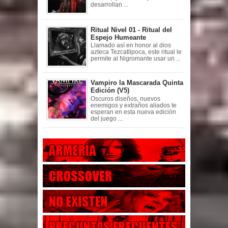
desarrollan ...
Ritual Nivel 01 - Ritual del
Espejo Humeante
Llamado así en honor al dios
azteca Tezcatlipoca, este ritual le
permite al Nigromante usar un ...
Vampiro la Mascarada Quinta
Edición (V5)
Oscuros diseños, nuevos
enemigos y extraños aliados te
esperan en esta nueva edición
del juego ...