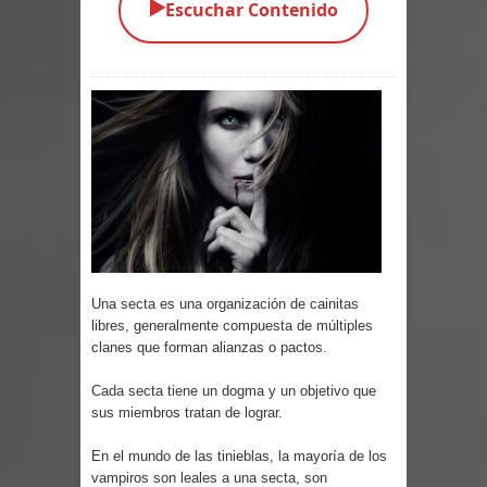
▶️
Escuchar Contenido
Parte 08: Ultratumba
Parte 07: Asuntos que Resolver
Parte 06: El Trato con los Muertos
Parte 05: Sitiados
Parte 04: Se Descubre el Pastel
Parte 03: Una Piraña en el Bidé
Una secta es una organización de cainitas
Parte 02: Los Muertos Gobiernan a
libres, generalmente compuesta de múltiples
clanes que forman alianzas o pactos.
los Vivos
Cada secta tiene un dogma y un objetivo que
Parte 01: Escondido a Plena Luz
sus miembros tratan de lograr.
Parte 02: El Enemigo de mi Enemigo
En el mundo de las tinieblas, la mayoría de los
vampiros son leales a una secta, son