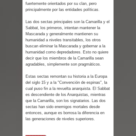
Parte 08: Razones Personales
fuertemente orientados por su clan, pero
principalmente por las entidades políticas.
Las dos sectas principales son la Camarilla y el
Sabbat, los primeros, intentan mantener la
Mascarada y generalmente mantienen su
humanidad a niveles transitables, los otros
buscan eliminar la Mascarada y gobernar a la
humanidad como depredadores.
Esto no quiere
decir que los miembros de la Camarilla sean
agradables, simplemente son pragmáticos.
Estas sectas remontan su historia a la Europa
del siglo 15 y a la "Convención de espinas", la
cual puso fin a la revuelta anarquista. El
Sabbat
es descendiente de los Anarquistas, mientras
que la Camarilla, son los signatarios.
Las dos
sectas han sido enemigos mortales desde
entonces, a
unque es borrosa la diferencia
en
las generaciones de niveles superiores.