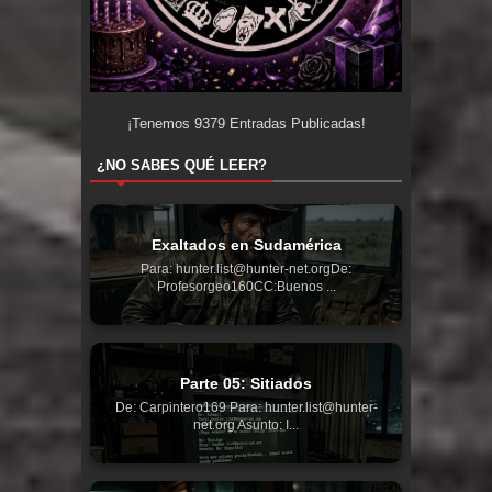
¡Tenemos
9379
Entradas Publicadas!
¿NO SABES QUÉ LEER?
Exaltados en Sudamérica
Para: hunter.list@hunter-net.orgDe:
Profesorgeo160CC:Buenos ...
Parte 05: Sitiados
De: Carpintero169 Para: hunter.list@hunter-
net.org Asunto: I...