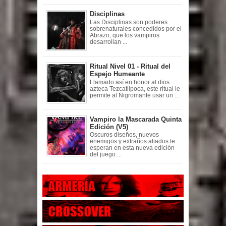
Disciplinas
Las Disciplinas son poderes
sobrenaturales concedidos por el
Abrazo, que los vampiros
desarrollan ...
Ritual Nivel 01 - Ritual del
Espejo Humeante
Llamado así en honor al dios
azteca Tezcatlipoca, este ritual le
permite al Nigromante usar un ...
Vampiro la Mascarada Quinta
Edición (V5)
Oscuros diseños, nuevos
enemigos y extraños aliados te
esperan en esta nueva edición
del juego ...