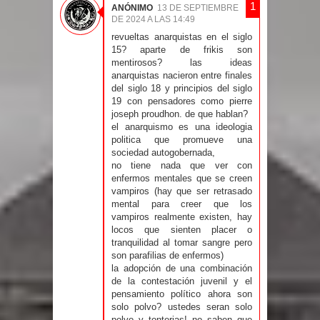
ANÓNIMO
13 DE SEPTIEMBRE
DE 2024 A LAS 14:49
revueltas anarquistas en el siglo
15? aparte de frikis son
mentirosos? las ideas
anarquistas nacieron entre finales
del siglo 18 y principios del siglo
19 con pensadores como pierre
joseph proudhon. de que hablan?
el anarquismo es una ideologia
politica que promueve una
sociedad autogobernada,
no tiene nada que ver con
enfermos mentales que se creen
vampiros (hay que ser retrasado
mental para creer que los
vampiros realmente existen, hay
locos que sienten placer o
tranquilidad al tomar sangre pero
son parafilias de enfermos)
la adopción de una combinación
de la contestación juvenil y el
pensamiento político ahora son
solo polvo? ustedes seran solo
polvo y tonterias! no saben que