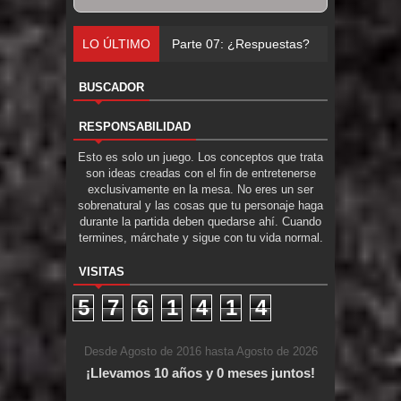
LO ÚLTIMO
Parte 07: ¿Respuestas?
BUSCADOR
RESPONSABILIDAD
Esto es solo un juego. Los conceptos que trata
son ideas creadas con el fin de entretenerse
exclusivamente en la mesa. No eres un ser
sobrenatural y las cosas que tu personaje haga
durante la partida deben quedarse ahí. Cuando
termines, márchate y sigue con tu vida normal.
VISITAS
5
7
6
1
4
1
4
Desde Agosto de 2016 hasta Agosto de 2026
¡Llevamos 10 años y 0 meses juntos!