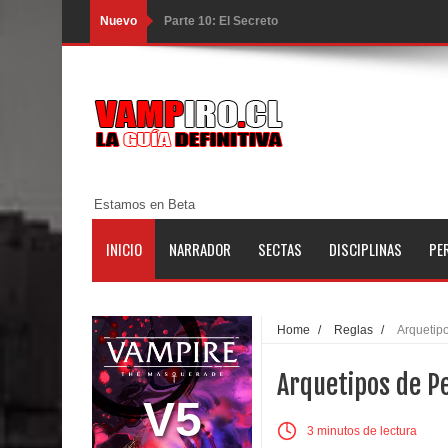
Nuevo
Parte 10: El Secreto
Parte 09: Los Muertos Cuentan Cuentos
Parte 08: Ultratumba
Parte 07: Asuntos que Resolver
Parte 06: El Trato con los Muertos
Estamos en Beta
Parte 05: Sitiados
INICIO
NARRADOR
SECTAS
DISCIPLINAS
PE
Parte 04: Se Descubre el Pastel
Parte 03: Una Piraña en el Bidé
Home
/
Reglas
/
Arquetip
Parte 02: Los Muertos Gobiernan a los Vivos
Arquetipos de P
Parte 01: Escondido a Plena Luz
V5
3 minutos de lectura
Parte 02: El Enemigo de mi Enemigo