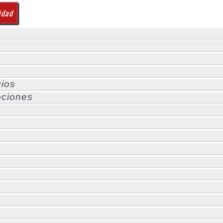
idad
gios
ociones