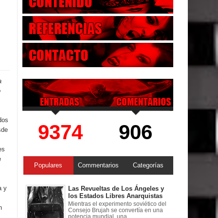
a
o
dos
9374
906
sde
es
e
Populares
Commentarios
Categorías
a y
Las Revueltas de Los Ángeles y
los Estados Libres Anarquistas
Mientras el experimento soviético del
n
Consejo Brujah se convertía en una
potencia mundial, una ...