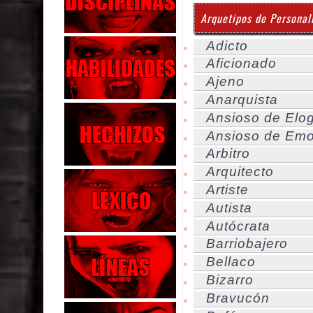
Arquetipos de Personal
Adicto
Aficionado
Ajeno
Anarquista
Ansioso de Elo
Ansioso de Em
Arbitro
Arquitecto
Artiste
Autista
Autócrata
Barriobajero
Bellaco
Bizarro
Bravucón