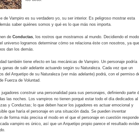
e de Vampiro es su verdadero yo, su ser interior. Es peligroso mostrar esta
 demás saber quiénes somos y qué es lo que más nos importa.
onen de
Conductas
, los rostros que mostramos al mundo. Decidiendo el modo
el universo logramos determinar cómo se relaciona éste con nosotros, ya qu
nos dan los demás.
lidad también tiene efecto en las mecánicas de Vampiro. Un personaje podría
s ganas de salir adelante actuando según su Naturaleza. Cada vez que un
os del Arquetipo de su Naturaleza (ver más adelante) podrá, con el permiso d
 de Fuerza de Voluntad.
 jugadores construir una personalidad para sus personajes, definiendo parte 
das las noches. Los vampiros no tienen porqué estar todo el día dedicados al
zas y Conductas; lo que deben hacer los jugadores es actuar emocional y
ible que haría el personaje en una situación dada. Se pueden inventar
an de forma más precisa el modo en el que el personaje en cuestión responde
cada vampiro es único, así que un Arquetipo propio parece el resultado evide
do.