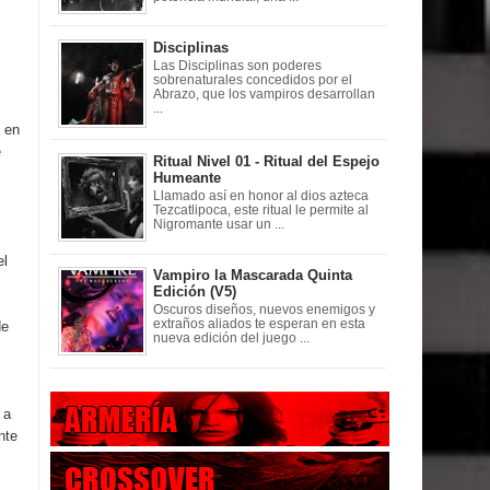
Disciplinas
Las Disciplinas son poderes
sobrenaturales concedidos por el
Abrazo, que los vampiros desarrollan
...
 en
e
Ritual Nivel 01 - Ritual del Espejo
Humeante
Llamado así en honor al dios azteca
Tezcatlipoca, este ritual le permite al
Nigromante usar un ...
el
Vampiro la Mascarada Quinta
Edición (V5)
Oscuros diseños, nuevos enemigos y
extraños aliados te esperan en esta
de
nueva edición del juego ...
 a
nte