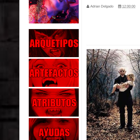
Adrian Delgado
12:00:00
Parte 06: Coletazos
Parte 05: Los Horrores del Infierno
Parte 04: Oídos Sordos
Parte 03: La Traición
Parte 02: Vuelve el Hijo Prodigo
Parte 03: Reflexiones
Parte 02: Un Bicho Raro
Parte 01: Una Misión de Locos
Parte 03: Forastero en Tierra Muerta