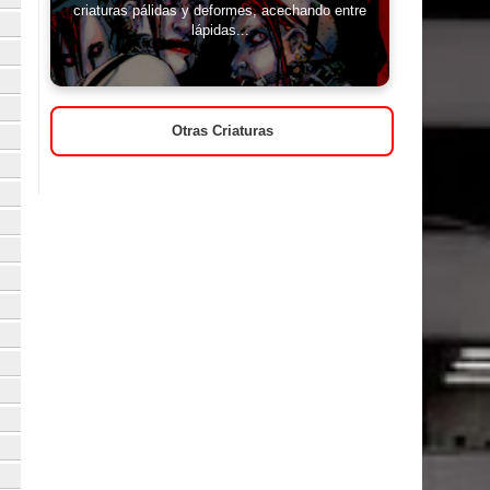
criaturas pálidas y deformes, acechando entre
lápidas...
Otras Criaturas