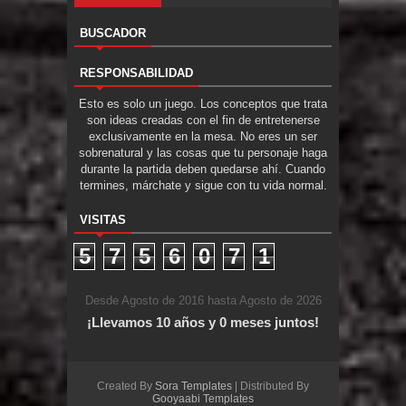
BUSCADOR
RESPONSABILIDAD
Esto es solo un juego. Los conceptos que trata
son ideas creadas con el fin de entretenerse
exclusivamente en la mesa. No eres un ser
sobrenatural y las cosas que tu personaje haga
durante la partida deben quedarse ahí. Cuando
termines, márchate y sigue con tu vida normal.
VISITAS
5
7
5
6
0
7
1
Desde Agosto de 2016 hasta Agosto de 2026
¡Llevamos 10 años y 0 meses juntos!
Created By
Sora Templates
| Distributed By
Gooyaabi Templates