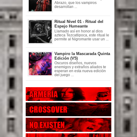
Abrazo, que los vampiros
desarrollan ...
Ritual Nivel 01 - Ritual del
Espejo Humeante
Llamado así en honor al dios
azteca Tezcatlipoca, este ritual le
permite al Nigromante usar un ...
Vampiro la Mascarada Quinta
Edición (V5)
Oscuros diseños, nuevos
enemigos y extraños aliados te
esperan en esta nueva edición
del juego ...