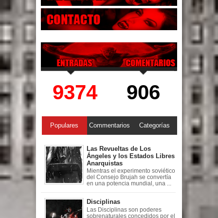
9374
906
Populares
Commentarios
Categorías
Las Revueltas de Los
Ángeles y los Estados Libres
Anarquistas
Mientras el experimento soviético
del Consejo Brujah se convertía
en una potencia mundial, una ...
Disciplinas
Las Disciplinas son poderes
sobrenaturales concedidos por el