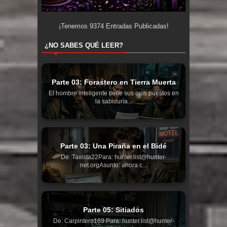
¡Tenemos
9374
Entradas Publicadas!
¿NO SABES QUÉ LEER?
Parte 03: Forastero en Tierra Muerta
El hombre inteligente tiene sus ojos puestos en
la sabiduría...
Parte 03: Una Piraña en el Bidé
De: Taxista22Para: hunter.list@hunter-
net.orgAsunto: ahora c...
Parte 05: Sitiados
De: Carpintero169 Para: hunter.list@hunter-