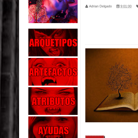
Adrian Delgado
9:01:00
Parte 03: La Traición
Parte 02: Vuelve el Hijo Prodigo
Parte 01: El Comienzo
Parte 01: El Enemigo Interior
Exaltados y Muertos Vivientes
Los Muertos se Levantan (Relato)
Los Monstruos más Buscados
Parte 09: Los Muertos Cuentan Cuentos