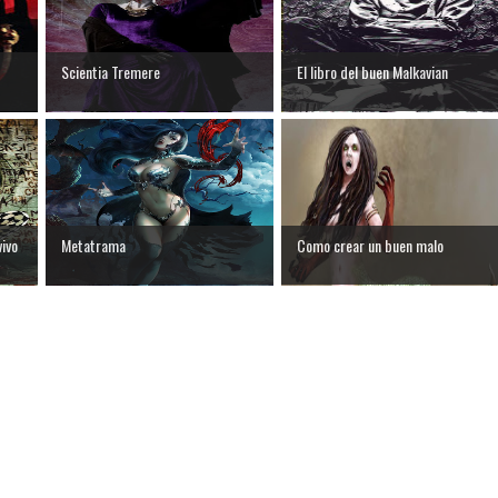
Scientia Tremere
El libro del buen Malkavian
vivo
Metatrama
Como crear un buen malo