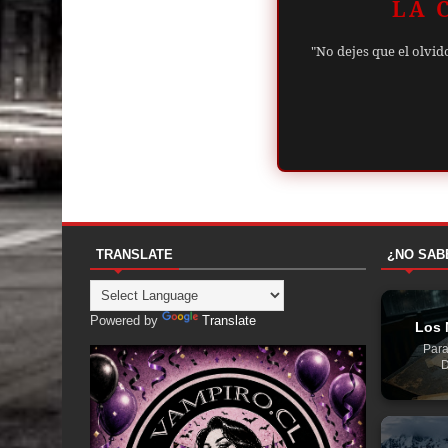
LA 
"No dejes que el olvid
TRANSLATE
¿NO SAB
Powered by
Translate
Los 
Para
D