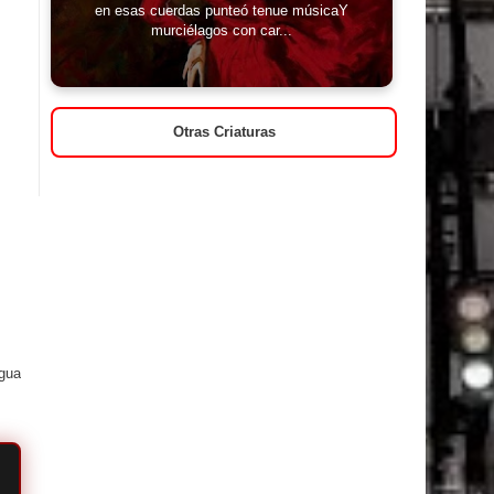
en esas cuerdas punteó tenue músicaY
murciélagos con car...
Otras Criaturas
igua