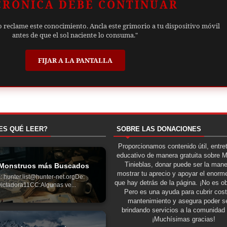
CRÓNICA DEBE CONTINUAR
o reclame este conocimiento. Ancla este grimorio a tu dispositivo móvil
antes de que el sol naciente lo consuma."
FIJAR A LA PANTALLA
ES QUÉ LEER?
SOBRE LAS DONACIONES
Proporcionamos contenido útil, entre
educativo de manera gratuita sobre 
Tinieblas, donar puede ser la man
Monstruos más Buscados
mostrar tu aprecio y apoyar el enorme
: hunter.list@hunter-net.orgDe:
que hay detrás de la página. ¡No es ob
ictadora11CC:Algunas ve...
Pero es una ayuda para cubrir cos
mantenimiento y asegura poder se
brindando servicios a la comunidad 
¡Muchísimas gracias!