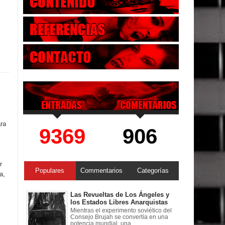
ara
9369
906
r
Populares
Commentarios
Categorías
a,
Las Revueltas de Los Ángeles y
los Estados Libres Anarquistas
Mientras el experimento soviético del
Consejo Brujah se convertía en una
potencia mundial, una ...