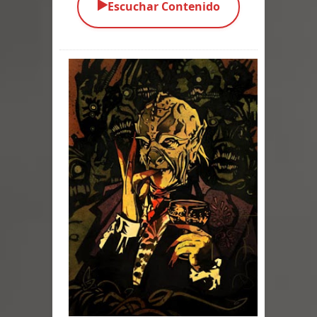
▶️
Escuchar Contenido
Parte 05: Los Horrores del Infierno
Parte 04: Oídos Sordos
Parte 03: La Traición
Parte 02: Vuelve el Hijo Prodigo
Parte 01: El Comienzo
Parte 01: El Enemigo Interior
Exaltados y Muertos Vivientes
Los Muertos se Levantan (Relato)
Los Monstruos más Buscados
Parte 09: Los Muertos Cuentan