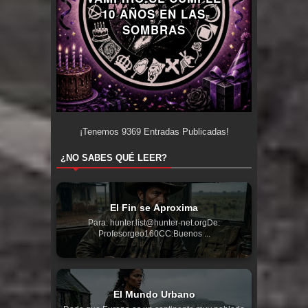
10 AÑOS EN LAS
SOMBRAS
¡Tenemos
9369
Entradas Publicadas!
¿NO SABES QUÉ LEER?
El Fin se Aproxima
Para: hunter.list@hunter-net.orgDe:
Profesorgeo160CC:Buenos ...
El Mundo Urbano