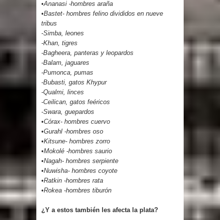
•Ananasi -hombres araña
•Bastet- hombres felino divididos en nueve
tribus
-Simba, leones
-Khan, tigres
-Bagheera, panteras y leopardos
-Balam, jaguares
-Pumonca, pumas
-Bubasti, gatos Khypur
-Qualmi, linces
-Ceilican, gatos feéricos
-Swara, guepardos
•Córax- hombres cuervo
•Gurahl -hombres oso
•Kitsune- hombres zorro
•Mokolé -hombres saurio
•Nagah- hombres serpiente
•Nuwisha- hombres coyote
•Ratkin -hombres rata
•Rokea -hombres tiburón
¿Y a estos también les afecta la plata?