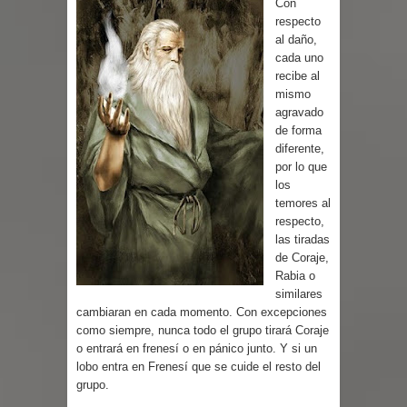
Con
respecto
al daño,
cada uno
recibe al
mismo
agravado
de forma
diferente,
por lo que
los
temores al
respecto,
las tiradas
de Coraje,
Rabia o
similares
cambiaran en cada momento. Con excepciones
como siempre, nunca todo el grupo tirará Coraje
o entrará en frenesí o en pánico junto. Y si un
lobo entra en Frenesí que se cuide el resto del
grupo.