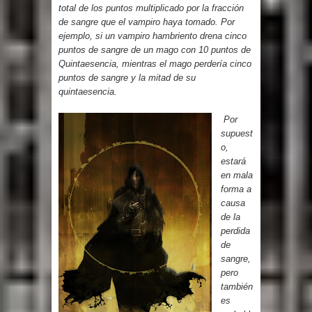
total de los puntos multiplicado por la fracción
de sangre que el vampiro haya tomado. Por
ejemplo, si un vampiro hambriento drena cinco
puntos de sangre de un mago con 10 puntos de
Quintaesencia, mientras el mago perdería cinco
puntos de sangre y la mitad de su
quintaesencia.
Por
supuest
o,
estará
en mala
forma a
causa
de la
perdida
de
sangre,
pero
también
es