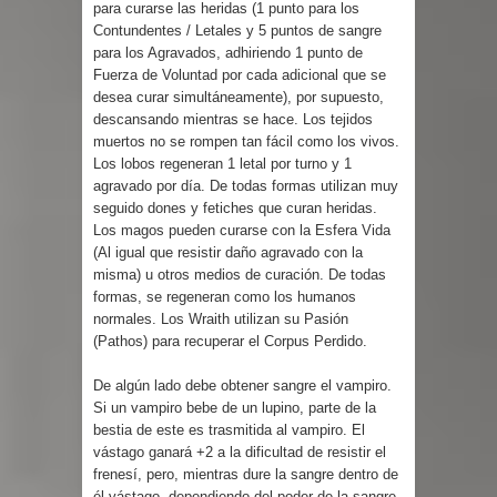
para curarse las heridas (1 punto para los
Contundentes / Letales y 5 puntos de sangre
para los Agravados, adhiriendo 1 punto de
Fuerza de Voluntad por cada adicional que se
desea curar simultáneamente), por supuesto,
descansando mientras se hace. Los tejidos
muertos no se rompen tan fácil como los vivos.
Los lobos regeneran 1 letal por turno y 1
agravado por día. De todas formas utilizan muy
seguido dones y fetiches que curan heridas.
Los magos pueden curarse con la Esfera Vida
(Al igual que resistir daño agravado con la
misma) u otros medios de curación. De todas
formas, se regeneran como los humanos
normales. Los Wraith utilizan su Pasión
(Pathos) para recuperar el Corpus Perdido.
De algún lado debe obtener sangre el vampiro.
Si un vampiro bebe de un lupino, parte de la
bestia de este es trasmitida al vampiro. El
vástago ganará +2 a la dificultad de resistir el
frenesí, pero, mientras dure la sangre dentro de
él vástago, dependiendo del poder de la sangre