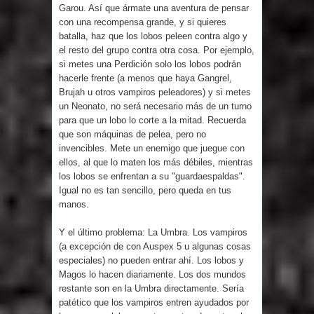
Garou. Así que ármate una aventura de pensar
con una recompensa grande, y si quieres
batalla, haz que los lobos peleen contra algo y
el resto del grupo contra otra cosa. Por ejemplo,
si metes una Perdición solo los lobos podrán
hacerle frente (a menos que haya Gangrel,
Brujah u otros vampiros peleadores) y si metes
un Neonato, no será necesario más de un turno
para que un lobo lo corte a la mitad. Recuerda
que son máquinas de pelea, pero no
invencibles. Mete un enemigo que juegue con
ellos, al que lo maten los más débiles, mientras
los lobos se enfrentan a su "guardaespaldas".
Igual no es tan sencillo, pero queda en tus
manos.
Y el último problema: La Umbra. Los vampiros
(a excepción de con Auspex 5 u algunas cosas
especiales) no pueden entrar ahí. Los lobos y
Magos lo hacen diariamente. Los dos mundos
restante son en la Umbra directamente. Sería
patético que los vampiros entren ayudados por