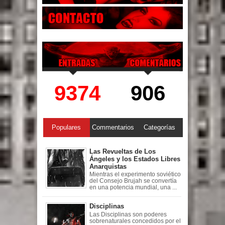
9374
906
Populares
Commentarios
Categorías
Las Revueltas de Los
Ángeles y los Estados Libres
Anarquistas
Mientras el experimento soviético
del Consejo Brujah se convertía
en una potencia mundial, una ...
Disciplinas
Las Disciplinas son poderes
sobrenaturales concedidos por el