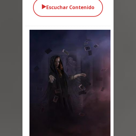
▶️
Escuchar Contenido
Parte 03: Una Piraña en el Bidé
Parte 02: Los Muertos Gobiernan a
los Vivos
Parte 01: Escondido a Plena Luz
Parte 02: El Enemigo de mi Enemigo
Parte 06: Coletazos
Parte 05: Los Horrores del Infierno
Parte 04: Oídos Sordos
Parte 03: La Traición
Parte 02: Vuelve el Hijo Prodigo