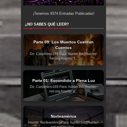
¡Tenemos
9374
Entradas Publicadas!
¿NO SABES QUÉ LEER?
Parte 09: Los Muertos Cuentan
Cuentos
De: Carpintero169 Para: hunter.list@hunter-
net.org Asunto: T...
Parte 01: Escondido a Plena Luz
De: Carpintero169 Para: hunter.list@hunter-
net.org Asunto: p...
Norteamérica
Asunto: NorteaméricaPara: hunter.list@hunter-