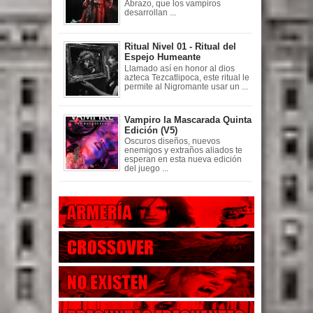
Abrazo, que los vampiros
desarrollan ...
Ritual Nivel 01 - Ritual del
Espejo Humeante
Llamado así en honor al dios
azteca Tezcatlipoca, este ritual le
permite al Nigromante usar un ...
Vampiro la Mascarada Quinta
Edición (V5)
Oscuros diseños, nuevos
enemigos y extraños aliados te
esperan en esta nueva edición
del juego ...