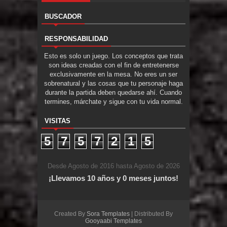
BUSCADOR
RESPONSABILIDAD
Esto es solo un juego. Los conceptos que trata
son ideas creadas con el fin de entretenerse
exclusivamente en la mesa. No eres un ser
sobrenatural y las cosas que tu personaje haga
durante la partida deben quedarse ahí. Cuando
termines, márchate y sigue con tu vida normal.
VISITAS
5
7
5
7
2
1
5
Desde Agosto de 2016 hasta Agosto de 2026
¡Llevamos 10 años y 0 meses juntos!
Created By
Sora Templates
| Distributed By
Gooyaabi Templates