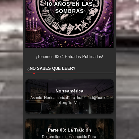
10 AÑOS EN LAS
SOMBRAS
¡Tenemos
9374
Entradas Publicadas!
¿NO SABES QUÉ LEER?
Norteamérica
Asunto: NorteaméricaPara: hunter.list@hunter-
net.orgDe: Viaj...
Parte 03: La Traición
De: remitente desconocido Para: