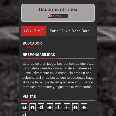
Usuarios el Línea
LO ÚLTIMO
Parte 02: Un Bicho Raro
BUSCADOR
RESPONSABILIDAD
Esto es solo un juego. Los conceptos que trata
son ideas creadas con el fin de entretenerse
exclusivamente en la mesa. No eres un ser
sobrenatural y las cosas que tu personaje haga
durante la partida deben quedarse ahí. Cuando
termines, márchate y sigue con tu vida normal.
VISITAS
u
n
d
e
f
i
n
e
d