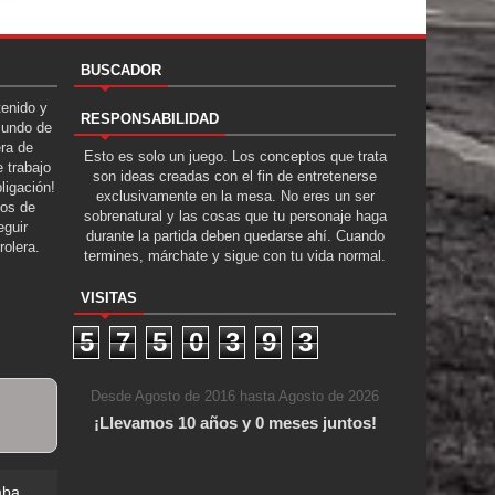
BUSCADOR
tenido y
RESPONSABILIDAD
Mundo de
era de
Esto es solo un juego. Los conceptos que trata
 trabajo
son ideas creadas con el fin de entretenerse
ligación!
exclusivamente en la mesa. No eres un ser
tos de
sobrenatural y las cosas que tu personaje haga
guir
durante la partida deben quedarse ahí. Cuando
rolera.
termines, márchate y sigue con tu vida normal.
VISITAS
5
7
5
0
3
9
3
Desde Agosto de 2016 hasta Agosto de 2026
¡Llevamos 10 años y 0 meses juntos!
mba