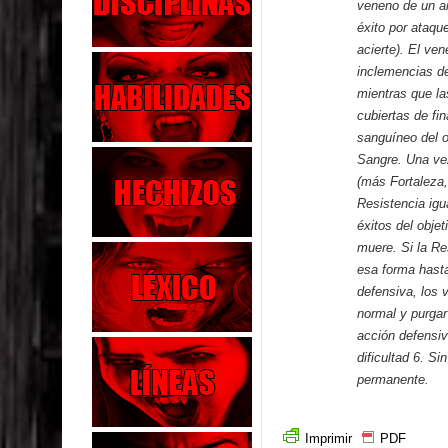
veneno de un a
éxito por ataqu
acierte). El v
inclemencias de
mientras que la
cubiertas de fin
sanguíneo del o
Sangre. Una vez
(más Fortaleza, 
Resistencia igu
éxitos del objet
muere. Si la Re
esa forma hast
defensiva, los 
normal y purgar
acción defensiv
dificultad 6. S
permanente.
Imprimir
PDF