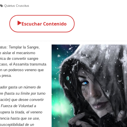
Quietus Cruscitus
▶️
Escuchar Contenido
atus: Templar la Sangre,
e aislar el mecanismo
ica de convertir sangre
caso, el Assamita transmuta
 en un poderoso veneno que
a presa.
gador gasta un número de
e (hasta su límite por turno
ación) que desee convertir
 Fuerza de Voluntad a
 supera la tirada, el veneno
tencia hasta que se use,
 susceptibilidad de un