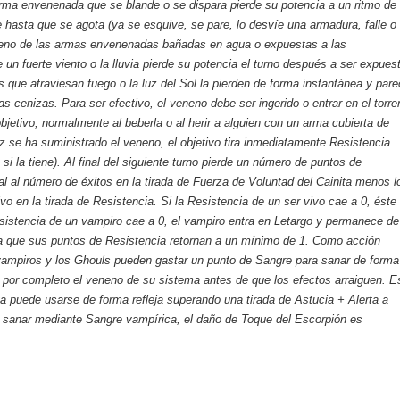
rma envenenada que se blande o se dispara pierde su potencia a un ritmo de
e hasta que se agota (ya se esquive, se pare, lo desvíe una armadura, falle o
eneno de las armas envenenadas bañadas en agua o expuestas a las
 un fuerte viento o la lluvia pierde su potencia el turno después a ser expues
s que atraviesan fuego o la luz del Sol la pierden de forma instantánea y par
as cenizas. Para ser efectivo, el veneno debe ser ingerido o entrar en el torre
bjetivo, normalmente al beberla o al herir a alguien con un arma cubierta de
 se ha suministrado el veneno, el objetivo tira inmediatamente Resistencia
si la tiene). Al final del siguiente turno pierde un número de puntos de
al al número de éxitos en la tirada de Fuerza de Voluntad del Cainita menos l
ivo en la tirada de Resistencia. Si la Resistencia de un ser vivo cae a 0, éste
sistencia de un vampiro cae a 0, el vampiro entra en Letargo y permanece de
a que sus puntos de Resistencia retornan a un mínimo de 1. Como acción
vampiros y los Ghouls pueden gastar un punto de Sangre para sanar de forma
 por completo el veneno de su sistema antes de que los efectos arraiguen. E
a puede usarse de forma refleja superando una tirada de Astucia + Alerta a
in sanar mediante Sangre vampírica, el daño de Toque del Escorpión es