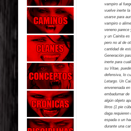
vampiro al fueg
vuelve inerte l
usarse para aum
vampiro o alime
veneno parece 
y un Cainita es
pero no al de o
cantidad de es
Generación par
inerte para cual
su Vitae, puede
defensiva, lo c
Letargo. Un Cai
envenenada en s
embadurnar de v
algún objeto ap
litros (1 pie c
daga requieren 
espada o un ha
durante una cant