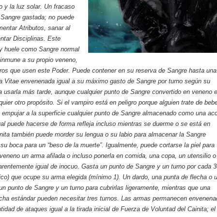
o y la luz solar. Un fracaso
a Sangre gastada; no puede
entar Atributos, sanar al
ntar Disciplinas. Este
y huele como Sangre normal
 inmune a su propio veneno,
tros que usen este Poder. Puede contener en su reserva de Sangre hasta una
ta Vitae envenenada igual a su máximo gasto de Sangre por turno según su
a usarla más tarde, aunque cualquier punto de Sangre convertido en veneno 
quier otro propósito. Si el vampiro está en peligro porque alguien trate de beb
 empujar a la superficie cualquier punto de Sangre almacenado como una ac
ual puede hacerse de forma refleja incluso mientras se duerme o se está en
nita también puede morder su lengua o su labio para almacenar la Sangre
u boca para un “beso de la muerte”. Igualmente, puede cortarse la piel para
eneno un arma afilada o incluso ponerla en comida, una copa, un utensilio o
arentemente igual de inocuo. Gasta un punto de Sangre y un turno por cada 
úbico) que ocupe su arma elegida (mínimo 1). Un dardo, una punta de flecha o 
un punto de Sangre y un turno para cubrirlas ligeramente, mientras que una
cha estándar pueden necesitar tres turnos. Las armas permanecen envenen
idad de ataques igual a la tirada inicial de Fuerza de Voluntad del Cainita; el