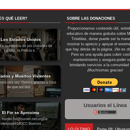
ES QUÉ LEER?
SOBRE LAS DONACIONES
Proporcionamos contenido útil, entre
educativo de manera gratuita sobre 
Tinieblas, donar puede ser la man
Los Estados Unidos
mostrar tu aprecio y apoyar el enorme
aEn la mayoría de las ciudades de
que hay detrás de la página. ¡No es ob
EE.UU., la Policía e...
Pero es una ayuda para cubrir cos
mantenimiento y asegura poder se
brindando servicios a la comunidad 
¡Muchísimas gracias!
tados y Muertos Vivientes
mos otra vez. Demos gracias a Dios
de que así sea. ...
Usuarios el Línea
El Fin se Aproxima
: hunter.list@hunter-net.orgDe:
rofesorgeo160CC:Buenos ...
LO ÚLTIMO
Parte 08: Ultratu