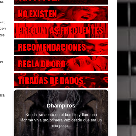
 un
tas,
ecen
nte
os
sta
Dhampiros
Kendal se sentó en el bordillo y lloró una
lágrima viva pro primera vez desde que era un
niño pequ...