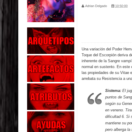
Adrian Delgado
10:50:00
Parte 04: Oídos Sordos
Parte 03: La Traición
Parte 02: Vuelve el Hijo Prodigo
Parte 01: El Comienzo
Una variación del Poder Hem
Toque del Escorpión deriva d
Parte 01: El Enemigo Interior
inherente de la Sangre vampír
normal en sustento. En este 
Exaltados y Muertos Vivientes
las propiedades de su Vitae
arrebata su Resistencia a un
Los Muertos se Levantan (Relato)
Sistema:
El ju
Los Monstruos más Buscados
puntos de Sangr
según su Gener
Parte 09: Los Muertos Cuentan Cuentos
en veneno. Tira
dificultad 6. Si
mantiene su po
pero alberga la