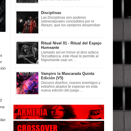
Disciplinas
Las Disciplinas son poderes
sobrenaturales concedidos por el
Abrazo, que los vampiros desarrollan
...
Ritual Nivel 01 - Ritual del Espejo
Humeante
Llamado así en honor al dios azteca
es
Tezcatlipoca, este ritual le permite al
Nigromante usar un ...
er
ción
Vampiro la Mascarada Quinta
Edición (V5)
Oscuros diseños, nuevos enemigos y
extraños aliados te esperan en esta
nueva edición del juego ...
30
una
adas