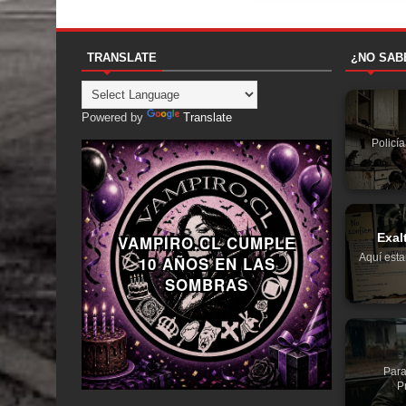
TRANSLATE
¿NO SAB
Powered by
Translate
Policí
Exal
VAMPIRO.CL CUMPLE
Aquí esta
10 AÑOS EN LAS
SOMBRAS
Para
P