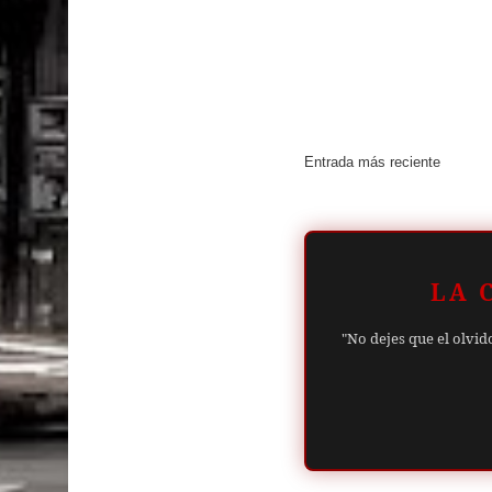
Entrada más reciente
LA 
"No dejes que el olvid