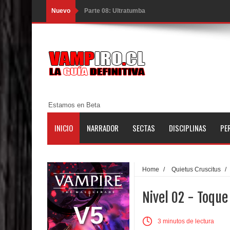
Nuevo
Parte 08: Ultratumba
Parte 07: Asuntos que Resolver
Parte 06: El Trato con los Muertos
Parte 05: Sitiados
Parte 04: Se Descubre el Pastel
Estamos en Beta
Parte 03: Una Piraña en el Bidé
INICIO
NARRADOR
SECTAS
DISCIPLINAS
PE
Parte 02: Los Muertos Gobiernan a los Vivos
Parte 01: Escondido a Plena Luz
Home
/
Quietus Cruscitus
/
Parte 02: El Enemigo de mi Enemigo
Nivel 02 - Toque
Parte 06: Coletazos
V5
3 minutos de lectura
Parte 05: Los Horrores del Infierno