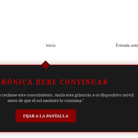
Inicio
Entrada ant
CRÓNICA DEBE CONTINUAR
o reclame este conocimiento. Ancla este grimorio a tu dispositivo móvil
antes de que el sol naciente lo consuma."
FIJAR A LA PANTALLA