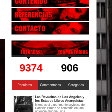
9374
906
Populares
Commentarios
Categorías
Las Revueltas de Los Ángeles y
los Estados Libres Anarquistas
Mientras el experimento soviético del
Consejo Brujah se convertía en una
potencia mundial, una ...