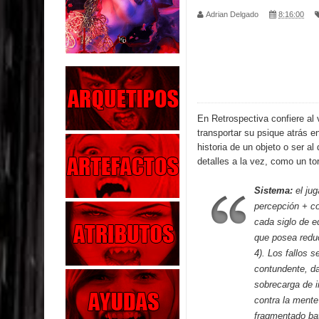
Adrian Delgado
8:16:00
Parte 02: Los Muertos Gobiernan a los Vivos
Parte 01: Escondido a Plena Luz
Parte 02: El Enemigo de mi Enemigo
Parte 06: Coletazos
En Retrospectiva confiere al 
transportar su psique atrás en
Parte 05: Los Horrores del Infierno
historia de un objeto o ser al
detalles a la vez, como un to
Parte 04: Oídos Sordos
Sistema:
el jug
Parte 03: La Traición
percepción + co
cada siglo de 
Parte 02: Vuelve el Hijo Prodigo
que posea reduc
4). Los fallos 
Parte 03: Reflexiones
contundente, d
sobrecarga de i
contra la ment
fragmentado bat