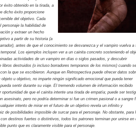
or éxito obtenido en la tirada, a
e dicho éxito proporcione
cernible del objetivo. Cada
l personaje la habilidad de
rmación y extraer un hecho
jetivo a partir de su historia (a
narrador), antes de que el conocimiento se desvanezca y el vampiro vuelva a
e temporal. Los ejemplos incluyen ver a un cainita concreto sosteniendo el obj
inadas actividades de un vampiro en días o siglos pasados, y descubrir
 libros destruidos (o incluso borradores tempranos de los mismos) cuando s
 con la que se escribieron. Aunque en Retrospectiva puede ofrecer datos sob
un objeto u objetivo, no imparte ningún significado emocional que pueda tener
pueda sentir durante su viaje. El tremendo volumen de información recibido
r oportunidad de que el cainita intente una tirada de empatía; puede ser testi
un asesinato, pero no podría determinar si fue un crimen pasional o a sangre f
lquier intento de mirar en el futuro de un objetivo revela un infinito y
iz de posibilidades imposible de surcar para el personaje. No obstante, para 
 con destinos fuertes o distintivos, todos los patrones terminan por unirse en
uible punto que es claramente visible para el personaje.