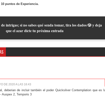
 10 puntos de Experiencia.
 de intrigas; si no sabes qué senda tomar, tira los dados 🎲 y deja
que el azar dicte tu próxima entrada
AS
O DE 2020 A LAS 16:43
l, deberian de incluir también el poder Quicksilver Contemplation que es l
- Auspex 2, Temporis 3