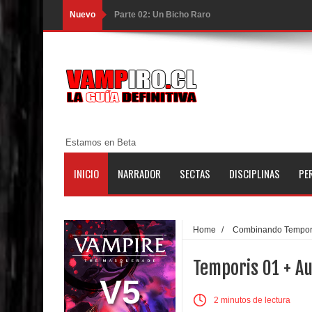
Nuevo
Parte 02: Un Bicho Raro
Parte 01: Una Misión de Locos
Parte 03: Forastero en Tierra Muerta
Parte 10: El Secreto
Parte 09: Los Muertos Cuentan Cuentos
Estamos en Beta
Parte 08: Ultratumba
INICIO
NARRADOR
SECTAS
DISCIPLINAS
PE
Parte 07: Asuntos que Resolver
Parte 06: El Trato con los Muertos
Home
/
Combinando Tempor
Parte 05: Sitiados
Temporis 01 + A
Parte 04: Se Descubre el Pastel
V5
2 minutos de lectura
Parte 03: Una Piraña en el Bidé