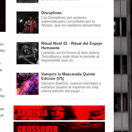
Disciplinas
Las Disciplinas son poderes
sobrenaturales concedidos por el
Abrazo, que los vampiros desarrollan
...
Ritual Nivel 01 - Ritual del Espejo
 su
Humeante
eto,
Llamado así en honor al dios azteca
Tezcatlipoca, este ritual le permite al
Nigromante usar un ...
e
re
Vampiro la Mascarada Quinta
Edición (V5)
Oscuros diseños, nuevos enemigos y
extraños aliados te esperan en esta
go
nueva edición del juego ...
ría.
los
 un