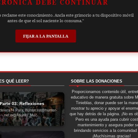
CRÓNICA DEBE CONTINUAR
o reclame este conocimiento. Ancla este grimorio a tu dispositivo móvil
antes de que el sol naciente lo consuma."
FIJAR A LA PANTALLA
ES QUÉ LEER?
SOBRE LAS DONACIONES
Proporcionamos contenido útil, entre
educativo de manera gratuita sobre 
Tinieblas, donar puede ser la man
Parte 03: Reflexiones
mostrar tu aprecio y apoyar el enorme
telera74 Para: hunter.list@hunter-
que hay detrás de la página. ¡No es ob
net.org Asunto: Muc...
Pero es una ayuda para cubrir cos
mantenimiento y asegura poder se
brindando servicios a la comunidad 
¡Muchísimas gracias!