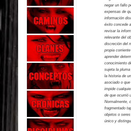
negar un fallo p
expensas de qu
información dis
éxito concede a
revisar la info
relevante del ob
discreción del 
propia corrient
aprender determ
conocimiento de
sujeta la pluma
la historia de 
asociado o que 
impide cualquie
de que ocurrió 
Normalmente, cua
fragmentado tap
objetos o seres
único y disting