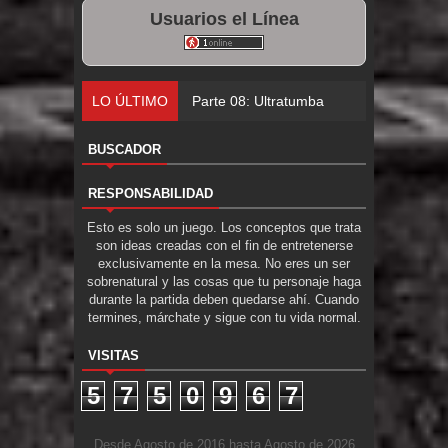
Usuarios el Línea
LO ÚLTIMO
Parte 08: Ultratumba
BUSCADOR
RESPONSABILIDAD
Esto es solo un juego. Los conceptos que trata
son ideas creadas con el fin de entretenerse
exclusivamente en la mesa. No eres un ser
sobrenatural y las cosas que tu personaje haga
durante la partida deben quedarse ahí. Cuando
termines, márchate y sigue con tu vida normal.
VISITAS
5
7
5
0
9
6
7
Desde Agosto de 2016 hasta Agosto de 2026