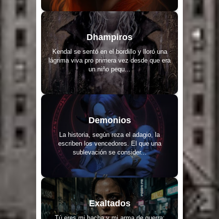
Dhampiros
Kendal se sentó en el bordillo y lloró una
lágrima viva pro primera vez desde que era
un niño pequ...
Demonios
La historia, según reza el adagio, la
escriben los vencedores. El que una
sublevación se consider...
Exaltados
Tú eres mi hacha y mi arma de guerra: