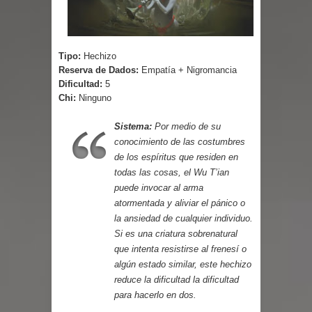
Cuentos
Tipo:
Hechizo
Reserva de Dados:
Empatía + Nigromancia
Dificultad:
5
Chi:
Ninguno
Sistema:
Por medio de su
conocimiento de las costumbres
de los espíritus que residen en
todas las cosas, el Wu T’ian
puede invocar al arma
atormentada y aliviar el pánico o
la ansiedad de cualquier individuo.
Si es una criatura sobrenatural
que intenta resistirse al frenesí o
algún estado similar, este hechizo
reduce la dificultad la dificultad
para hacerlo en dos.