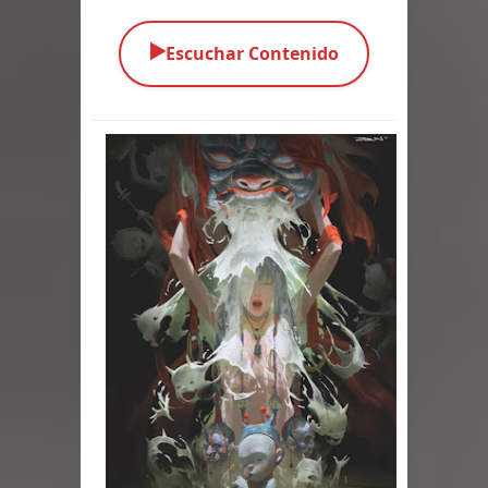
Parte 05: Los Horrores del Infierno
▶️
Escuchar Contenido
Parte 04: Oídos Sordos
Parte 03: La Traición
Parte 02: Vuelve el Hijo Prodigo
Parte 01: El Comienzo
Parte 01: El Enemigo Interior
Exaltados y Muertos Vivientes
Los Muertos se Levantan (Relato)
Los Monstruos más Buscados
Parte 09: Los Muertos Cuentan