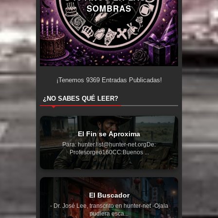
SOMBRAS
¡Tenemos
9369
Entradas Publicadas!
¿NO SABES QUÉ LEER?
El Fin se Aproxima
Para: hunter.list@hunter-net.orgDe:
Profesorgeo160CC:Buenos ...
El Buscador
- Dr. José Lee, transcrito en hunter-net -Ojala
pudiera esca...