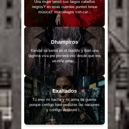
Una mujer tensó sus largos cabellos
negrosY en esas cuerdas punteó tenue
músicaY murciélagos con car...
Dhampiros
Kendal se sentó en el bordillo y lloró una
lágrima viva pro primera vez desde que era
un niño pequ...
Exaltados
Tú eres mi hacha y mi arma de guerra:
porque contigo haré pedazos las naciones
y contigo destruiré l...