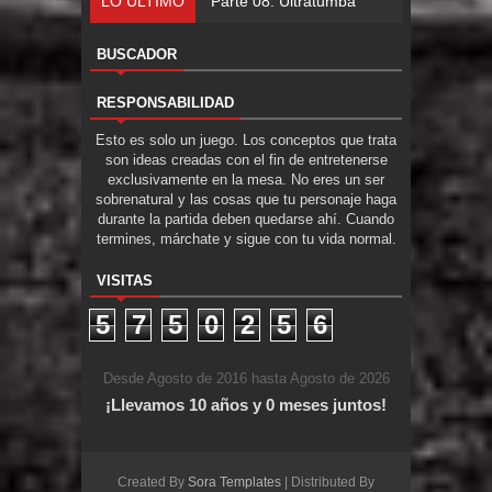
LO ÚLTIMO
Parte 08: Ultratumba
BUSCADOR
RESPONSABILIDAD
Esto es solo un juego. Los conceptos que trata
son ideas creadas con el fin de entretenerse
exclusivamente en la mesa. No eres un ser
sobrenatural y las cosas que tu personaje haga
durante la partida deben quedarse ahí. Cuando
termines, márchate y sigue con tu vida normal.
VISITAS
5
7
5
0
2
5
6
Desde Agosto de 2016 hasta Agosto de 2026
¡Llevamos 10 años y 0 meses juntos!
Created By
Sora Templates
| Distributed By