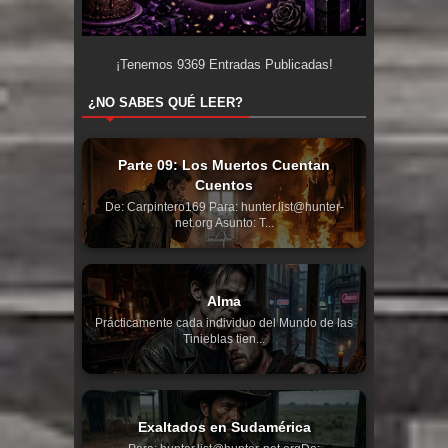
¡Tenemos
9369
Entradas Publicadas!
¿NO SABES QUÉ LEER?
Parte 09: Los Muertos Cuentan
Cuentos
De: Carpintero169 Para: hunter.list@hunter-
net.org Asunto: T...
Alma
Prácticamente cada individuo del Mundo de las
Tinieblas tien...
Exaltados en Sudamérica