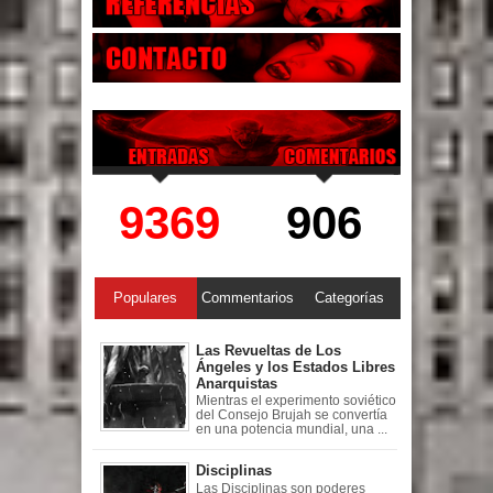
9369
906
Populares
Commentarios
Categorías
Las Revueltas de Los
Ángeles y los Estados Libres
Anarquistas
Mientras el experimento soviético
del Consejo Brujah se convertía
en una potencia mundial, una ...
Disciplinas
Las Disciplinas son poderes