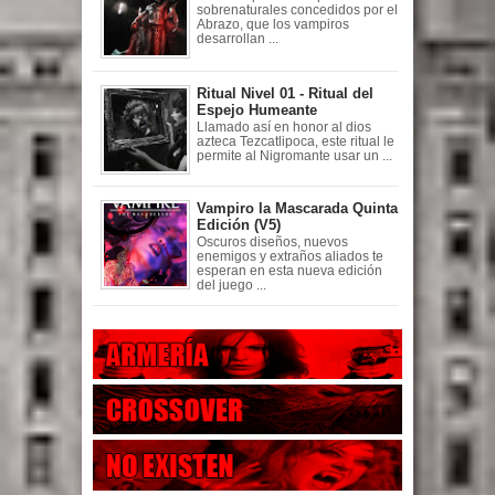
sobrenaturales concedidos por el
Abrazo, que los vampiros
desarrollan ...
Ritual Nivel 01 - Ritual del
Espejo Humeante
Llamado así en honor al dios
azteca Tezcatlipoca, este ritual le
permite al Nigromante usar un ...
Vampiro la Mascarada Quinta
Edición (V5)
Oscuros diseños, nuevos
enemigos y extraños aliados te
esperan en esta nueva edición
del juego ...