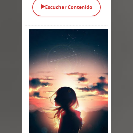
▶️
Escuchar Contenido
Parte 05: Los Horrores del Infierno
Parte 04: Oídos Sordos
Parte 03: La Traición
Parte 02: Vuelve el Hijo Prodigo
Parte 01: El Comienzo
Parte 01: El Enemigo Interior
Exaltados y Muertos Vivientes
Los Muertos se Levantan (Relato)
Los Monstruos más Buscados
Parte 09: Los Muertos Cuentan