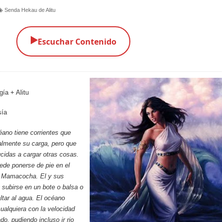
Senda Hekau de Alitu
▶️
Escuchar Contenido
ía + Alitu
sía
éano tiene corrientes que
almente su carga, pero que
cidas a cargar otras cosas.
ede ponerse de pie en el
a Mamacocha. El y sus
subirse en un bote o balsa o
tar al agua. El océano
cualquiera con la velocidad
do, pudiendo incluso ir rio