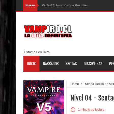
Nuevo
Parte 07: Asuntos que Resolver
Parte 06: El Trato con los Muertos
Parte 05: Sitiados
Parte 04: Se Descubre el Pastel
Parte 03: Una Piraña en el Bidé
Estamos en Beta
Parte 02: Los Muertos Gobiernan a los Vivos
INICIO
NARRADOR
SECTAS
DISCIPLINAS
PE
Parte 01: Escondido a Plena Luz
Parte 02: El Enemigo de mi Enemigo
Home
/
Senda Hekau de Alit
Parte 06: Coletazos
Nivel 04 - Senta
Parte 05: Los Horrores del Infierno
V5
1 minuto de lectura
Parte 04: Oídos Sordos