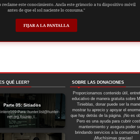
o reclame este conocimiento. Ancla este grimorio a tu dispositivo móvil
antes de que el sol naciente lo consuma."
FIJAR A LA PANTALLA
ES QUÉ LEER?
SOBRE LAS DONACIONES
Proporcionamos contenido útil, entre
educativo de manera gratuita sobre 
Tinieblas, donar puede ser la man
Parte 05: Sitiados
mostrar tu aprecio y apoyar el enorme
intero169 Para: hunter.list@hunter-
que hay detrás de la página. ¡No es ob
net.org Asunto: I...
Pero es una ayuda para cubrir cos
mantenimiento y asegura poder se
brindando servicios a la comunidad 
¡Muchísimas gracias!