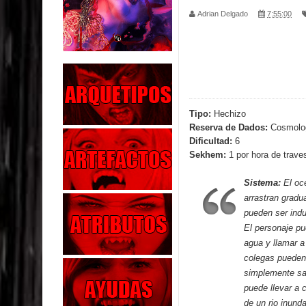
Adrian Delgado
7:55:00
Parte 03: La Traición
Parte 02: Vuelve el Hijo Prodigo
Parte 01: El Comienzo
Parte 01: El Enemigo Interior
Tipo:
Hechizo
Reserva de Dados:
Cosmolog
Exaltados y Muertos Vivientes
Dificultad:
6
Sekhem:
1 por hora de trave
Los Muertos se Levantan (Relato)
Sistema:
El oc
Los Monstruos más Buscados
arrastran gradu
pueden ser indu
Parte 09: Los Muertos Cuentan Cuentos
El personaje pu
agua y llamar 
Parte 08: Ultratumba
colegas pueden 
simplemente sal
puede llevar a 
de un rio inunda