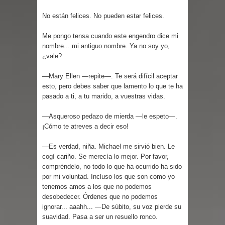
Parte 08: Ultratumba
No están felices. No pueden estar felices.
Me pongo tensa cuando este engendro dice mi
nombre... mi antiguo nombre. Ya no soy yo,
¿vale?
—Mary Ellen —repite—. Te será difícil aceptar
esto, pero debes saber que lamento lo que te ha
pasado a ti, a tu marido, a vuestras vidas.
—Asqueroso pedazo de mierda —le espeto—.
¡Cómo te atreves a decir eso!
—Es verdad, niña. Michael me sirvió bien. Le
cogí cariño. Se merecía lo mejor. Por favor,
compréndelo, no todo lo que ha ocurrido ha sido
por mi voluntad. Incluso los que son como yo
tenemos amos a los que no podemos
desobedecer. Órdenes que no podemos
ignorar... aaahh... —De súbito, su voz pierde su
suavidad. Pasa a ser un resuello ronco.