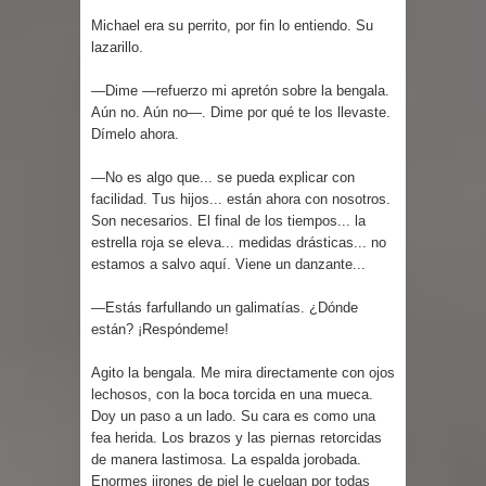
Michael era su perrito, por fin lo entiendo. Su
lazarillo.
—Dime —refuerzo mi apretón sobre la bengala.
Aún no. Aún no—. Dime por qué te los llevaste.
Dímelo ahora.
—No es algo que... se pueda explicar con
facilidad. Tus hijos... están ahora con nosotros.
Son necesarios. El final de los tiempos... la
estrella roja se eleva... medidas drásticas... no
estamos a salvo aquí. Viene un danzante...
—Estás farfullando un galimatías. ¿Dónde
están? ¡Respóndeme!
Agito la bengala. Me mira directamente con ojos
lechosos, con la boca torcida en una mueca.
Doy un paso a un lado. Su cara es como una
fea herida. Los brazos y las piernas retorcidas
de manera lastimosa. La espalda jorobada.
Enormes jirones de piel le cuelgan por todas