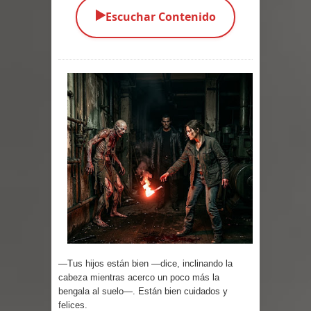
▶️
Escuchar Contenido
Parte 04: Oídos Sordos
Parte 03: La Traición
Parte 02: Vuelve el Hijo Prodigo
Parte 01: El Comienzo
Parte 01: El Enemigo Interior
Exaltados y Muertos Vivientes
Los Muertos se Levantan (Relato)
Los Monstruos más Buscados
Parte 09: Los Muertos Cuentan
—Tus hijos están bien —dice, inclinando la
cabeza mientras acerco un poco más la
Cuentos
bengala al suelo—. Están bien cuidados y
felices.