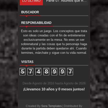
LO ÚLTIMO
Parte 07: Asuntos que Resolver
BUSCADOR
RESPONSABILIDAD
Esto es solo un juego. Los conceptos que trata
son ideas creadas con el fin de entretenerse
exclusivamente en la mesa. No eres un ser
sobrenatural y las cosas que tu personaje haga
durante la partida deben quedarse ahí. Cuando
termines, márchate y sigue con tu vida normal.
VISITAS
5
7
4
8
9
9
7
Desde Agosto de 2016 hasta Agosto de 2026
¡Llevamos 10 años y 0 meses juntos!
Created By
Sora Templates
| Distributed By