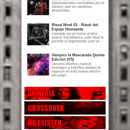
sobrenaturales concedidos por el
Abrazo, que los vampiros
desarrollan ...
Ritual Nivel 01 - Ritual del
Espejo Humeante
Llamado así en honor al dios
azteca Tezcatlipoca, este ritual le
permite al Nigromante usar un ...
Vampiro la Mascarada Quinta
Edición (V5)
Oscuros diseños, nuevos
enemigos y extraños aliados te
esperan en esta nueva edición
del juego ...