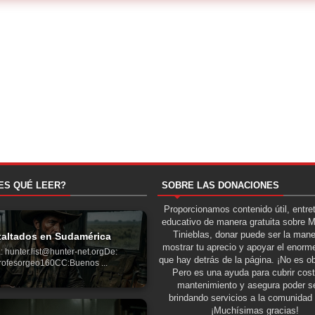
ES QUÉ LEER?
SOBRE LAS DONACIONES
Proporcionamos contenido útil, entre
educativo de manera gratuita sobre 
Tinieblas, donar puede ser la man
altados en Sudamérica
mostrar tu aprecio y apoyar el enorme
: hunter.list@hunter-net.orgDe:
que hay detrás de la página. ¡No es ob
rofesorgeo160CC:Buenos ...
Pero es una ayuda para cubrir cos
mantenimiento y asegura poder se
brindando servicios a la comunidad 
¡Muchísimas gracias!