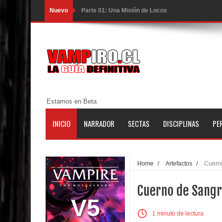
Nuevo
Parte 01: Una Misión de Locos
Parte 03: Forastero en Tierra Muerta
Parte 10: El Secreto
Parte 09: Los Muertos Cuentan Cuentos
Parte 08: Ultratumba
Estamos en Beta
Parte 07: Asuntos que Resolver
INICIO
NARRADOR
SECTAS
DISCIPLINAS
PE
Parte 06: El Trato con los Muertos
Parte 05: Sitiados
Home
/
Artefactos
/
Cuern
Parte 04: Se Descubre el Pastel
Cuerno de Sang
Parte 03: Una Piraña en el Bidé
V5
1 minuto de lectura
Parte 02: Los Muertos Gobiernan a los Vivos