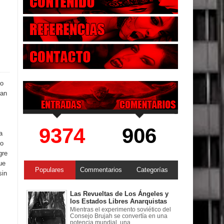
do
ran
9374
906
a
do
gre
ue
Populares
Commentarios
Categorías
sin
Las Revueltas de Los Ángeles y
los Estados Libres Anarquistas
Mientras el experimento soviético del
Consejo Brujah se convertía en una
potencia mundial, una ...