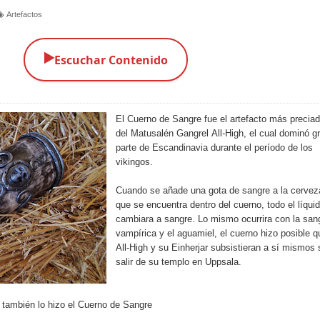
Artefactos
▶️
Escuchar Contenido
El Cuerno de Sangre fue el artefacto más precia
de
l Matusalén
Gangrel
All-High
, el cual dominó g
parte de Escandinavia durante el período de los
vikingos.
Cuando se añade una gota de sangre a la cervez
que se encuentra dentro del cuerno, todo el líqui
cambiara a sangre. Lo mismo ocurrira con la san
vampírica y el aguamiel, el cuerno hizo posible q
All-High
y su Einherjar subsistieran a sí mismos 
salir de su templo en Uppsala.
, también lo hizo el Cuerno de Sangre