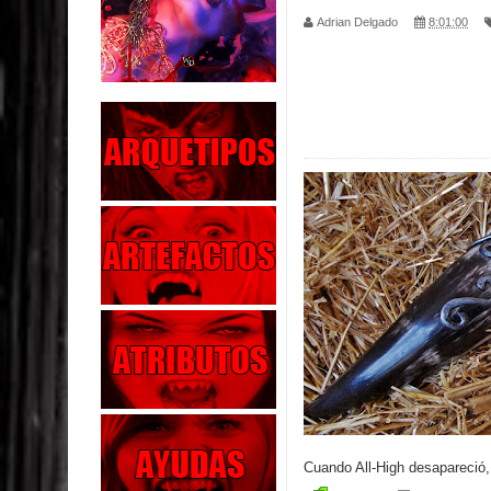
Adrian Delgado
8:01:00
Parte 01: Escondido a Plena Luz
Parte 02: El Enemigo de mi Enemigo
Parte 06: Coletazos
Parte 05: Los Horrores del Infierno
Parte 04: Oídos Sordos
Parte 03: La Traición
Parte 02: Vuelve el Hijo Prodigo
Parte 03: Reflexiones
Parte 02: Un Bicho Raro
Cuando
All-High desapareció