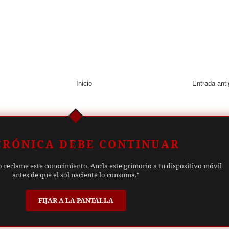
Inicio
Entrada ant
CRÓNICA DEBE CONTINUAR
o reclame este conocimiento. Ancla este grimorio a tu dispositivo móvil
antes de que el sol naciente lo consuma."
FIJAR A LA PANTALLA