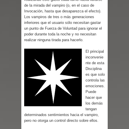
de la mirada del vampiro (o, en el caso de
Invocación, hasta que desaparezca el efecto).
Los vampiros de tres o más generaciones
inferiores que el usuario sólo necesitan gastar
un punto de Fuerza de Voluntad para ignorar el
poder durante toda la noche y no necesitan
realizar ninguna tirada para hacerlo.
El principal
inconvenie
nte de esta
Disciplina
es que solo
controla las
emociones.
Puede
hacer que
los demás
tengan
determinados sentimientos hacia el vampiro,
pero no otorga un control directo sobre ellos.