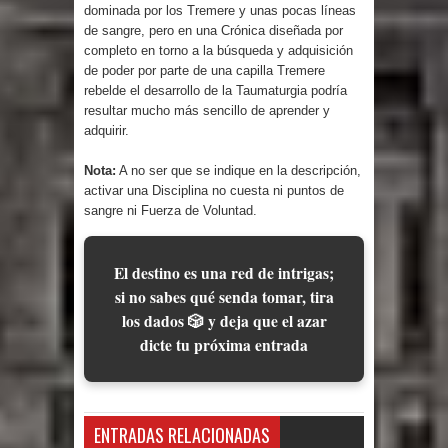
dominada por los Tremere y unas pocas líneas
de sangre, pero en una Crónica diseñada por
completo en torno a la búsqueda y adquisición
de poder por parte de una capilla Tremere
rebelde el desarrollo de la Taumaturgia podría
resultar mucho más sencillo de aprender y
adquirir.
Nota:
A no ser que se indique en la descripción,
activar una Disciplina no cuesta ni puntos de
sangre ni Fuerza de Voluntad.
El destino es una red de intrigas;
si no sabes qué senda tomar, tira
los dados 🎲 y deja que el azar
dicte tu próxima entrada
ENTRADAS RELACIONADAS