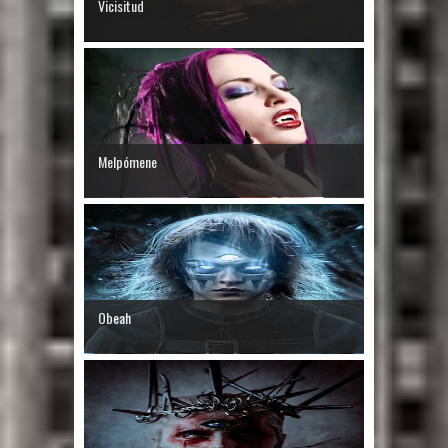
Vicisitud
Melpómene
Obeah