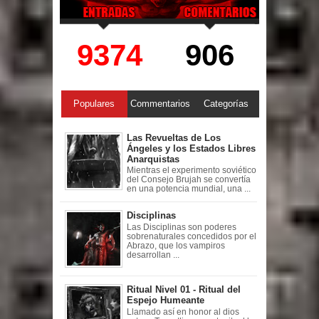
9374
906
Populares
Commentarios
Categorías
Las Revueltas de Los
Ángeles y los Estados Libres
Anarquistas
Mientras el experimento soviético
del Consejo Brujah se convertía
en una potencia mundial, una ...
Disciplinas
Las Disciplinas son poderes
sobrenaturales concedidos por el
Abrazo, que los vampiros
desarrollan ...
Ritual Nivel 01 - Ritual del
Espejo Humeante
Llamado así en honor al dios