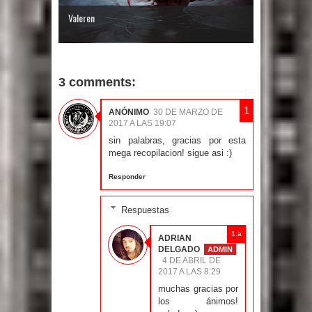
Valeren
3 comments:
ANÓNIMO
30 DE MARZO DE
2017 A LAS 19:07
sin palabras, gracias por esta
mega recopilacion! sigue asi :)
Responder
Respuestas
ADRIAN
DELGADO
4 DE ABRIL DE
2017 A LAS 8:29
muchas gracias por
los ánimos!