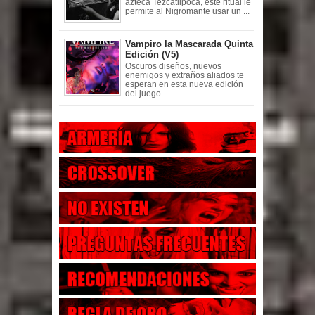
azteca Tezcatlipoca, este ritual le
permite al Nigromante usar un ...
Vampiro la Mascarada Quinta
Edición (V5)
Oscuros diseños, nuevos
enemigos y extraños aliados te
esperan en esta nueva edición
del juego ...