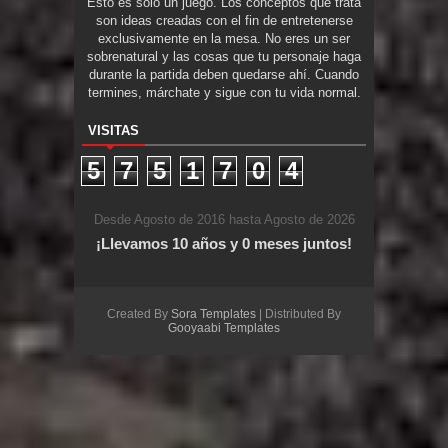
Esto es solo un juego. Los conceptos que trata
son ideas creadas con el fin de entretenerse
exclusivamente en la mesa. No eres un ser
sobrenatural y las cosas que tu personaje haga
durante la partida deben quedarse ahí. Cuando
termines, márchate y sigue con tu vida normal.
VISITAS
5
7
5
1
7
0
4
Desde Agosto de 2016 hasta Agosto de 2026
¡Llevamos 10 años y 0 meses juntos!
Created By
Sora Templates
| Distributed By
Gooyaabi Templates