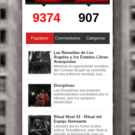
9374
907
Populares
Commentarios
Categorías
Las Revueltas de Los
Ángeles y los Estados Libres
Anarquistas
Mientras el experimento soviético
del Consejo Brujah se convertía
en una potencia mundial, una ...
Disciplinas
Las Disciplinas son poderes
sobrenaturales concedidos por el
Abrazo, que los vampiros
desarrollan ...
Ritual Nivel 01 - Ritual del
Espejo Humeante
Llamado así en honor al dios
azteca Tezcatlipoca, este ritual le
permite al Nigromante usar un ...