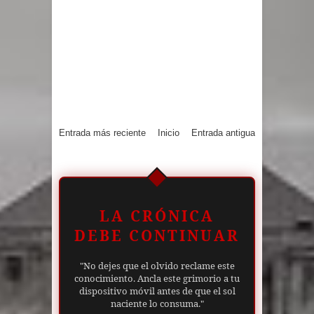
Entrada más reciente
Inicio
Entrada antigua
LA CRÓNICA
DEBE CONTINUAR
"No dejes que el olvido reclame este
conocimiento. Ancla este grimorio a tu
dispositivo móvil antes de que el sol
naciente lo consuma."