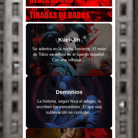
Kuei-Jin
Se adentra en la noche hirviente. El neón
de Tokio se refleja en el cuerpo español.
Con una sonrisa ...
Demonios
La historia, según reza el adagio, la
escriben los vencedores. El que una
sublevación se consider...