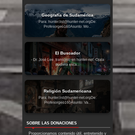
Geografía de Sudamérica
Para: hunter.list@hunter-net.orgDe:
Profesorgeo160Asunto: Mo...
El Buscador
- Dr. José Lee, transcrito en hunter-net -Ojala
pudiera esca...
Religión Sudamericana
Para: hunter.list@hunter-net.orgDe:
Profesorgeo160Asunto: Va...
SOBRE LAS DONACIONES
Proporcionamos contenido útil, entretenido y