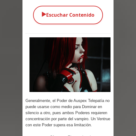
Parte 01: El Comienzo
▶️
Escuchar Contenido
Parte 01: El Enemigo Interior
Exaltados y Muertos Vivientes
Los Muertos se Levantan (Relato)
Los Monstruos más Buscados
Alma
El Destructor
El Buscador
Generalmente, el Poder de Auspex Telepatía no
puede usarse como medio para Dominar en
silencio a otro, pues ambos Poderes requieren
El Pueblo Protegido
concentración por parte del vampiro. Un Ventrue
con este Poder supera esa limitación.
Parte 05: Sitiados