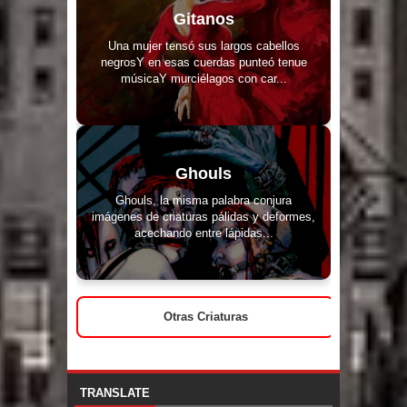
Gitanos
Una mujer tensó sus largos cabellos
negrosY en esas cuerdas punteó tenue
músicaY murciélagos con car...
Ghouls
Ghouls, la misma palabra conjura
imágenes de criaturas pálidas y deformes,
acechando entre lápidas...
Otras Criaturas
TRANSLATE