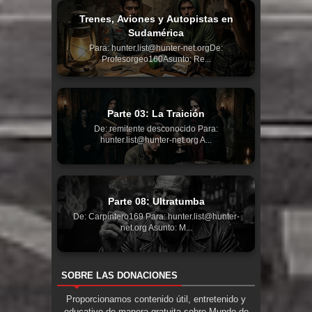
Trenes, Aviones y Autopistas en
Sudamérica
Para: hunter.list@hunter-net.orgDe:
Profesorgeo160Asunto: Re...
Parte 03: La Traición
De: remitente desconocido Para:
hunter.list@hunter-net.org A...
Parte 08: Ultratumba
De: Carpintero169 Para: hunter.list@hunter-
net.org Asunto: M...
SOBRE LAS DONACIONES
Proporcionamos contenido útil, entretenido y
educativo de manera gratuita sobre Mundo de