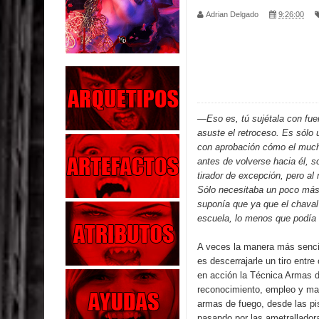
Adrian Delgado
9:26:00
Parte 04: Oídos Sordos
Parte 03: La Traición
Parte 02: Vuelve el Hijo Prodigo
Parte 01: El Comienzo
—Eso es, tú sujétala con fuerz
asuste el retroceso. Es sólo
Parte 01: El Enemigo Interior
con aprobación cómo el much
antes de volverse hacia él, s
Exaltados y Muertos Vivientes
tirador de excepción, pero al
Sólo necesitaba un poco más
suponía que ya que el chaval i
Los Muertos se Levantan (Relato)
escuela, lo menos que podía h
Los Monstruos más Buscados
A veces la manera más senci
es descerrajarle un tiro entre
Parte 09: Los Muertos Cuentan Cuentos
en acción la Técnica Armas 
reconocimiento, empleo y man
armas de fuego, desde las pist
pasando por las ametrallado