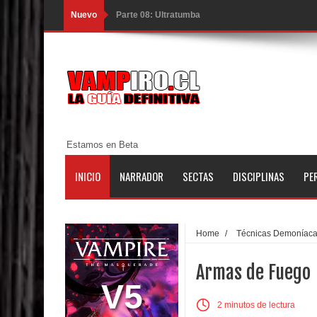
Nuevo
Parte 08: Ultratumba
Parte 07: Asuntos que Resolver
Parte 06: El Trato con los Muertos
Parte 05: Sitiados
Parte 04: Se Descubre el Pastel
Estamos en Beta
Parte 03: Una Piraña en el Bidé
INICIO
NARRADOR
SECTAS
DISCIPLINAS
PE
Parte 02: Los Muertos Gobiernan a los Vivos
Parte 01: Escondido a Plena Luz
Home
/
Técnicas Demoníac
Parte 02: El Enemigo de mi Enemigo
Armas de Fuego
Parte 06: Coletazos
V5
2 minutos de lectura
Parte 05: Los Horrores del Infierno