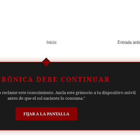
Inicio
Entrada ant
CRÓNICA DEBE CONTINUAR
o reclame este conocimiento. Ancla este grimorio a tu dispositivo móvil
antes de que el sol naciente lo consuma."
FIJAR A LA PANTALLA