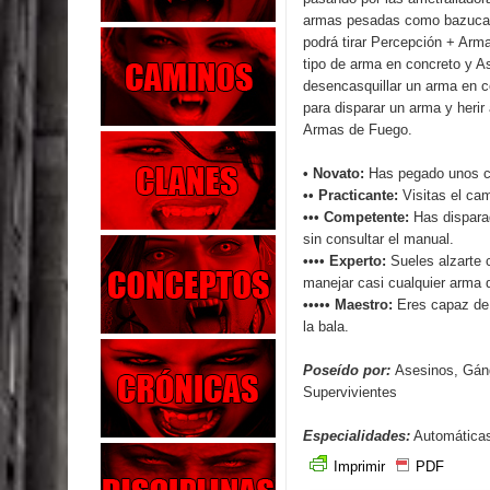
armas pesadas como bazucas
podrá tirar Percepción + Arm
tipo de arma en concreto y A
desencasquillar un arma en c
para disparar un arma y herir
Armas de Fuego.
• Novato:
Has pegado unos cu
•• Practicante:
Visitas el ca
••• Competente:
Has dispara
sin consultar el manual.
•••• Experto:
Sueles alzarte 
manejar casi cualquier arma 
••••• Maestro:
Eres capaz de 
la bala.
Poseído por:
Asesinos, Gáng
Supervivientes
Especialidades:
Automáticas
Imprimir
PDF