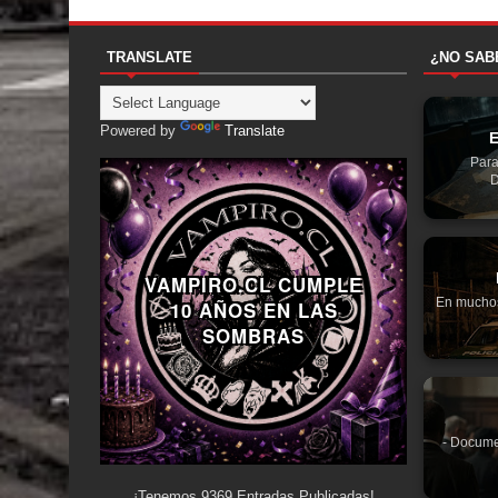
TRANSLATE
¿NO SAB
Powered by
Translate
E
Para
D
VAMPIRO.CL CUMPLE
En muchos 
10 AÑOS EN LAS
SOMBRAS
- Docume
¡Tenemos
9369
Entradas Publicadas!