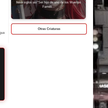
lleva siglos así"Ser hijo de uno de los Muertos
Faméli...
Otras Criaturas
igua