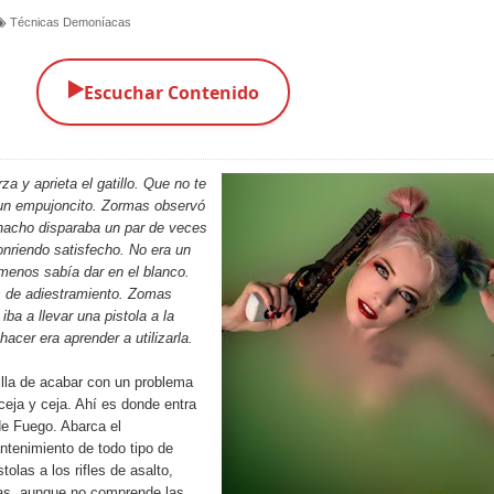
Técnicas Demoníacas
▶️
Escuchar Contenido
a y aprieta el gatillo. Que no te
 un empujoncito. Zormas observó
acho disparaba un par de veces
onriendo satisfecho. No era un
 menos sabía dar en el blanco.
 de adiestramiento. Zomas
ba a llevar una pistola a la
acer era aprender a utilizarla.
lla de acabar con un problema
 ceja y ceja. Ahí es donde entra
de Fuego. Abarca el
tenimiento de todo tipo de
olas a los rifles de asalto,
ras, aunque no comprende las