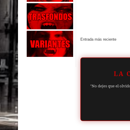
Entrada más reciente
LA 
"No dejes que el olvid