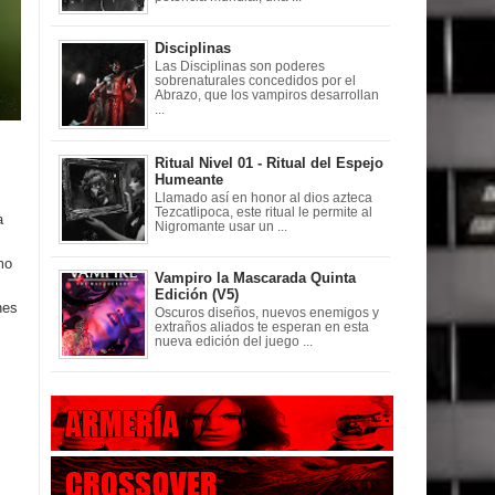
Disciplinas
Las Disciplinas son poderes
sobrenaturales concedidos por el
Abrazo, que los vampiros desarrollan
...
Ritual Nivel 01 - Ritual del Espejo
Humeante
Llamado así en honor al dios azteca
Tezcatlipoca, este ritual le permite al
a
Nigromante usar un ...
mo
Vampiro la Mascarada Quinta
Edición (V5)
nes
Oscuros diseños, nuevos enemigos y
extraños aliados te esperan en esta
nueva edición del juego ...