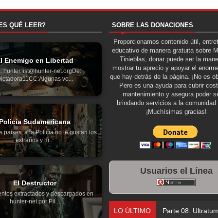
ES QUÉ LEER?
SOBRE LAS DONACIONES
Proporcionamos contenido útil, entre
educativo de manera gratuita sobre 
Tinieblas, donar puede ser la man
l Enemigo en Libertad
mostrar tu aprecio y apoyar el enorme
: hunter.list@hunter-net.orgDe:
que hay detrás de la página. ¡No es ob
ictadora11CC:Algunas ve...
Pero es una ayuda para cubrir cos
mantenimiento y asegura poder se
brindando servicios a la comunidad 
¡Muchísimas gracias!
Policía Sudamericana
países, a la Policía no le gustan los
extraños y m...
Usuarios el Línea
El Destructor
ntos extractados y descargados en
hunter-net por Pil...
LO ÚLTIMO
Parte 08: Ultratu