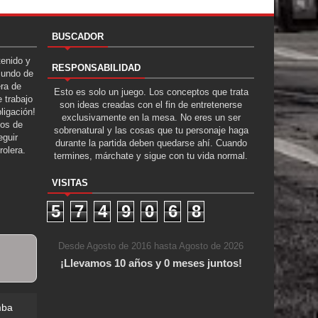
BUSCADOR
tenido y
RESPONSABILIDAD
Mundo de
era de
Esto es solo un juego. Los conceptos que trata
 trabajo
son ideas creadas con el fin de entretenerse
ligación!
exclusivamente en la mesa. No eres un ser
tos de
sobrenatural y las cosas que tu personaje haga
guir
durante la partida deben quedarse ahí. Cuando
rolera.
termines, márchate y sigue con tu vida normal.
VISITAS
5
7
4
9
0
6
8
Desde Agosto de 2016 hasta Agosto de 2026
¡Llevamos 10 años y 0 meses juntos!
mba