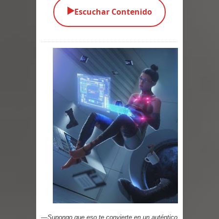
▶️
Escuchar Contenido
Alma
El Destructor
El Buscador
El Pueblo Protegido
Parte 05: Sitiados
Parte 04: Se Descubre el Pastel
Parte 03: Una Piraña en el Bidé
Parte 02: Los Muertos Gobiernan a
los Vivos
Parte 01: Escondido a Plena Luz
—Supongo que eso te convierte en un auténtico