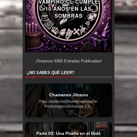
VAMPIRO.CL CUMPLE
10 AÑOS EN LAS
SOMBRAS
¡Tenemos
9365
Entradas Publicadas!
¿NO SABES QUÉ LEER?
Chamanes Jibaros
Para: hunter.list@hunter-net.orgDe:
Profesorgeo160Asunto: Ch...
Parte 03: Una Piraña en el Bidé