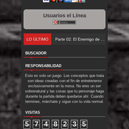
Usuarios el Línea
LO ÚLTIMO
Parte 02: El Enemigo de mi Enemigo
BUSCADOR
RESPONSABILIDAD
Esto es solo un juego. Los conceptos que trata
son ideas creadas con el fin de entretenerse
exclusivamente en la mesa. No eres un ser
sobrenatural y las cosas que tu personaje haga
durante la partida deben quedarse ahí. Cuando
termines, márchate y sigue con tu vida normal.
VISITAS
5
7
4
8
2
3
5