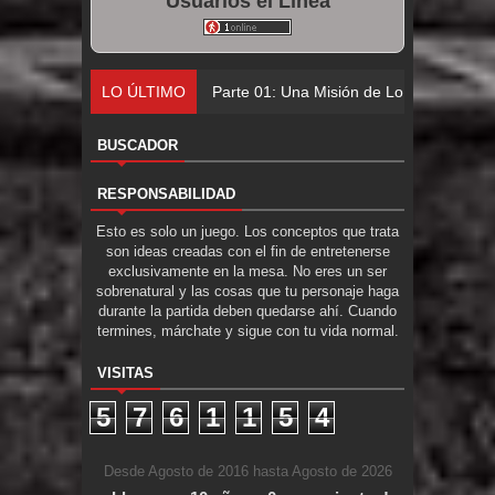
Usuarios el Línea
LO ÚLTIMO
Parte 01: Una Misión de Locos
BUSCADOR
RESPONSABILIDAD
Esto es solo un juego. Los conceptos que trata
son ideas creadas con el fin de entretenerse
exclusivamente en la mesa. No eres un ser
sobrenatural y las cosas que tu personaje haga
durante la partida deben quedarse ahí. Cuando
termines, márchate y sigue con tu vida normal.
VISITAS
5
7
6
1
1
5
4
Desde Agosto de 2016 hasta Agosto de 2026