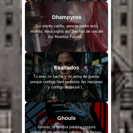
Dhampyros
"Lo siento cariño, pero tu padre está
muerto, lleva siglos así"Ser hijo de uno de
los Muertos Faméli...
Exaltados
Tú eres mi hacha y mi arma de guerra:
porque contigo haré pedazos las naciones
y contigo destruiré l...
Ghouls
Ghouls, la misma palabra conjura
imágenes de criaturas pálidas y deformes,