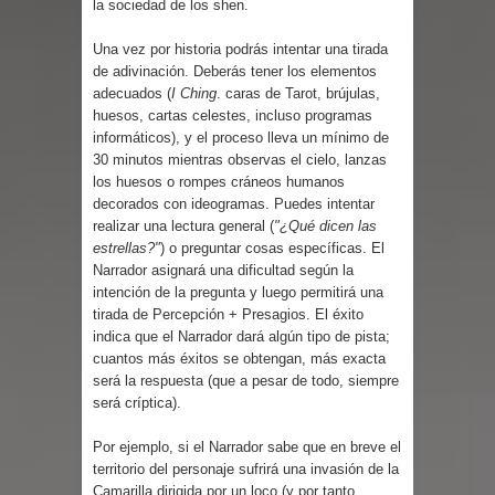
la sociedad de los shen.
Parte 02: Un Bicho Raro
Una vez por historia podrás intentar una tirada
de adivinación. Deberás tener los elementos
adecuados (
I Ching
. caras de Tarot, brújulas,
huesos, cartas celestes, incluso programas
informáticos), y el proceso lleva un mínimo de
30 minutos mientras observas el cielo, lanzas
los huesos o rompes cráneos humanos
decorados con ideogramas. Puedes intentar
realizar una lectura general (
"¿Qué dicen las
estrellas?"
) o preguntar cosas específicas. El
Narrador asignará una dificultad según la
intención de la pregunta y luego permitirá una
tirada de Percepción + Presagios. El éxito
indica que el Narrador dará algún tipo de pista;
cuantos más éxitos se obtengan, más exacta
será la respuesta (que a pesar de todo, siempre
será críptica).
Por ejemplo, si el Narrador sabe que en breve el
territorio del personaje sufrirá una invasión de la
Camarilla dirigida por un loco (y por tanto