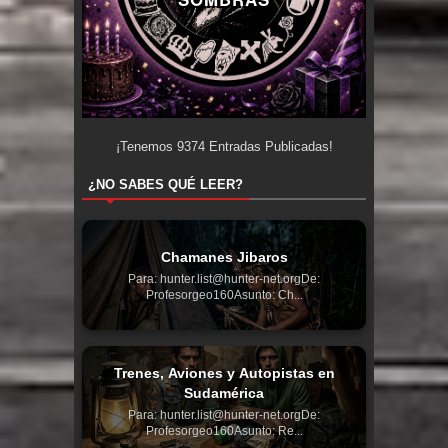
¡Tenemos
9374
Entradas Publicadas!
¿NO SABES QUÉ LEER?
Chamanes Jibaros
Para: hunter.list@hunter-net.orgDe:
Profesorgeo160Asunto: Ch...
Trenes, Aviones y Autopistas en
Sudamérica
Para: hunter.list@hunter-net.orgDe:
Profesorgeo160Asunto: Re...