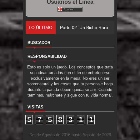
Usuarios el Línea
LO ÚLTIMO
Parte 02: Un Bicho Raro
BUSCADOR
RESPONSABILIDAD
Esto es solo un juego. Los conceptos que trata
son ideas creadas con el fin de entretenerse
exclusivamente en la mesa. No eres un ser
sobrenatural y las cosas que tu personaje haga
durante la partida deben quedarse ahí. Cuando
termines, márchate y sigue con tu vida normal.
VISITAS
5
7
5
8
3
1
1
Desde Agosto de 2016 hasta Agosto de 2026