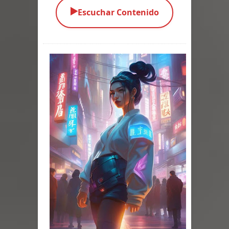
▶️
Escuchar Contenido
Parte 03: Una Piraña en el Bidé
Parte 02: Los Muertos Gobiernan a
los Vivos
Parte 01: Escondido a Plena Luz
Parte 02: El Enemigo de mi Enemigo
Parte 06: Coletazos
Parte 05: Los Horrores del Infierno
Parte 04: Oídos Sordos
Parte 03: La Traición
Parte 02: Vuelve el Hijo Prodigo