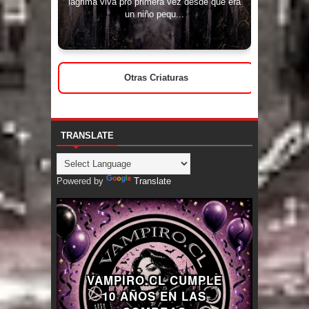
lágrima viva pro primera vez desde que era
un niño pequ...
Otras Criaturas
TRANSLATE
Powered by
Translate
VAMPIRO.CL CUMPLE
10 AÑOS EN LAS