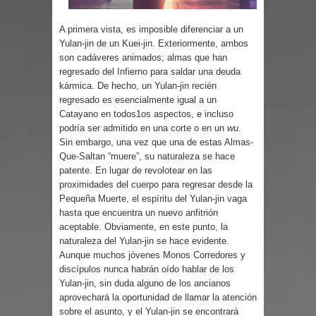
Parte 03: Reflexiones
A primera vista, es imposible diferenciar a un
Yulan-jin de un Kuei-jin. Exteriormente, ambos
son cadáveres animados; almas que han
regresado del Infierno para saldar una deuda
kármica. De hecho, un Yulan-jin recién
regresado es esencialmente igual a un
Catayano en todos1os aspectos, e incluso
podría ser admitido en una corte o en un
wu
.
Sin embargo, una vez que una de estas Almas-
Que-Saltan “muere”, su naturaleza se hace
patente. En lugar de revolotear en las
proximidades del cuerpo para regresar desde la
Pequeña Muerte, el espíritu del Yulan-jin vaga
hasta que encuentra un nuevo anfitrión
aceptable. Obviamente, en este punto, la
naturaleza del Yulan-jin se hace evidente.
Aunque muchos jóvenes Monos Corredores y
discípulos nunca habrán oído hablar de los
Yulan-jin, sin duda alguno de los ancianos
aprovechará la oportunidad de llamar la atención
sobre el asunto, y el Yulan-jin se encontrará