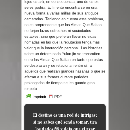
lejos estará; en consecuencia, uno de estos
seres podría fácilmente encontrarse en una
nueva forma a varias millas de sus antiguos
camaradas. Teniendo en cuenta este problema,
no es sorprendente que las Almas-Que-Saltan
no forjen lazos estrechos ni sociedades
estables, sino que prefieran llevar no vidas
nómadas en las que la reputación tenga más
valor que la interacción personal. Las historias
sobre un determinado Yulan-jin se transmiten
entre las Almas-Que-Saltan en tanto que estas
se desplazan y se relacionan entre sí; a
aquellos que realizan grandes hazañas o que se
aferran a sus formas durante periodos
prolongados de tiempo se les guarda gran
respeto.
Imprimir
PDF
El destino es una red de intrigas;
si no sabes qué senda tomar, tira
los dados 🎲 y deja que el azar