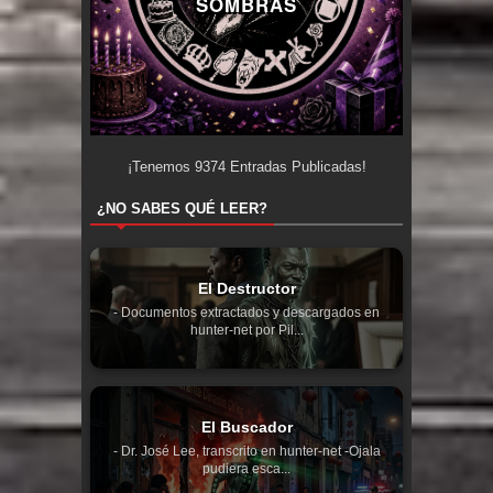
SOMBRAS
¡Tenemos
9374
Entradas Publicadas!
¿NO SABES QUÉ LEER?
El Destructor
- Documentos extractados y descargados en
hunter-net por Pil...
El Buscador
- Dr. José Lee, transcrito en hunter-net -Ojala
pudiera esca...