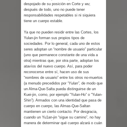
despojado de su posición en Corte y
wu
;
después de todo, uno no puede tener
responsabilidades respetables si ni siquiera
tiene un cuerpo estable.
Ya que no pueden residir entre las Cortes, los
Yulan-jin forman sus propios tipos de
sociedades. Por lo general, cada uno de estos
seres adoptan un “nombre de usuario” particular
(uno que permanece constante de una vida a
otra) mientras que, por otra parte, adoptan los
atavíos del nuevo cuerpo. Así, para poder
reconocerse entre sí, hacen uso de sus
“nombres de usuario” entre los otros no-muertos
(a menudo precedidos por
“Yulan”
, de modo que
un Alma-Que-Salta pueda distinguirse de un
Kuei-jin, como, por ejemplo “Yulan-Ho” o “Yulan-
Shin”). Armados con una identidad que pasa de
cuerpo en cuerpo, las Almas-Que-Saltan
mantienen un cierto contacto. Por desgracia,
cuando un Yu1an-jin “sigue su camino”, no hay
manera de determinar qué cuerpo alzará o cuán