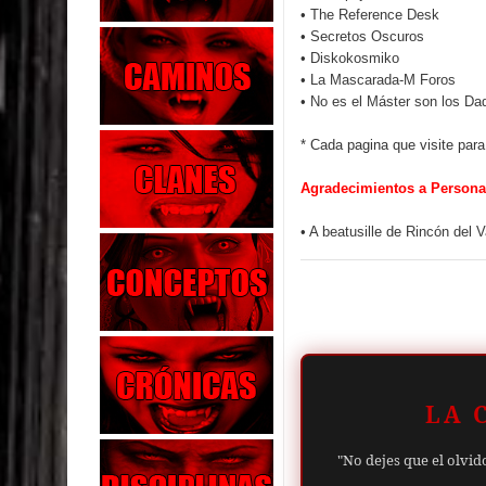
•
The Reference Desk
•
Secretos Oscuros
•
Diskokosmiko
•
La Mascarada-M Foros
•
No es el Máster son los Da
* Cada pagina que visite para
Agradecimientos a Persona
• A
beatusill
e de
Rincón del 
LA 
"No dejes que el olvid