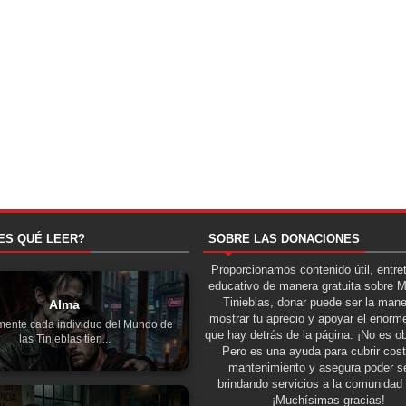
ES QUÉ LEER?
SOBRE LAS DONACIONES
Proporcionamos contenido útil, entre
educativo de manera gratuita sobre 
Tinieblas, donar puede ser la man
Alma
mostrar tu aprecio y apoyar el enorme
mente cada individuo del Mundo de
que hay detrás de la página. ¡No es ob
las Tinieblas tien...
Pero es una ayuda para cubrir cos
mantenimiento y asegura poder se
brindando servicios a la comunidad 
¡Muchísimas gracias!