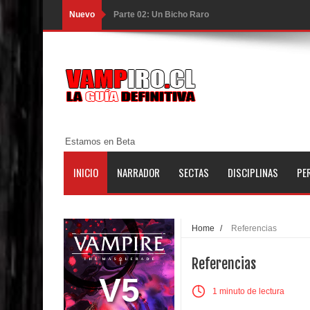
Nuevo
Parte 02: Un Bicho Raro
Parte 01: Una Misión de Locos
Parte 03: Forastero en Tierra Muerta
Parte 10: El Secreto
Parte 09: Los Muertos Cuentan Cuentos
Estamos en Beta
Parte 08: Ultratumba
INICIO
NARRADOR
SECTAS
DISCIPLINAS
PE
Parte 07: Asuntos que Resolver
Parte 06: El Trato con los Muertos
Home
/
Referencias
Parte 05: Sitiados
Referencias
Parte 04: Se Descubre el Pastel
V5
1 minuto de lectura
Parte 03: Una Piraña en el Bidé