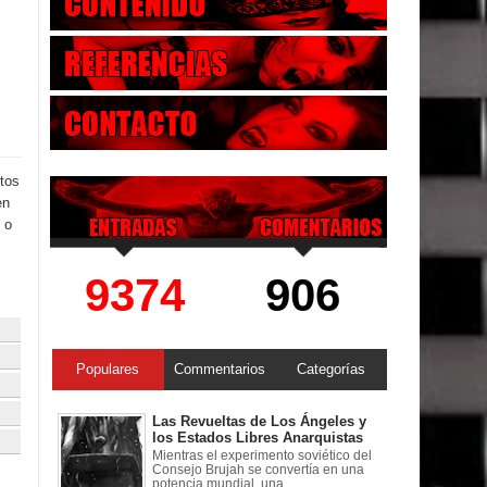
ntos
en
 o
9374
906
Populares
Commentarios
Categorías
Las Revueltas de Los Ángeles y
los Estados Libres Anarquistas
Mientras el experimento soviético del
Consejo Brujah se convertía en una
potencia mundial, una ...