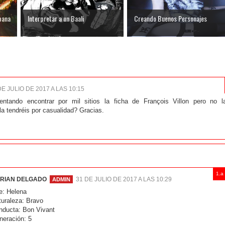
bana
Interpretar a un Baali
Creando Buenos Personajes
DE JULIO DE 2017 A LAS 10:15
tentando encontrar por mil sitios la ficha de François Villon pero no l
la tendréis por casualidad? Gracias.
RIAN DELGADO
31 DE JULIO DE 2017 A LAS 10:29
e: Helena
turaleza: Bravo
nducta: Bon Vivant
neración: 5