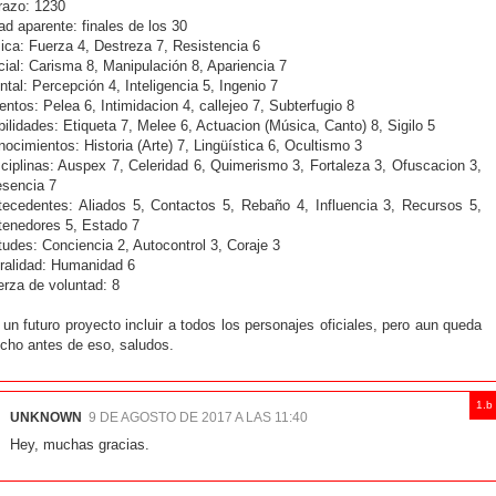
razo: 1230
d aparente: finales de los 30
ica: Fuerza 4, Destreza 7, Resistencia 6
ial: Carisma 8, Manipulación 8, Apariencia 7
tal: Percepción 4, Inteligencia 5, Ingenio 7
entos: Pelea 6, Intimidacion 4, callejeo 7, Subterfugio 8
ilidades: Etiqueta 7, Melee 6, Actuacion (Música, Canto) 8, Sigilo 5
ocimientos: Historia (Arte) 7, Lingüística 6, Ocultismo 3
ciplinas: Auspex 7, Celeridad 6, Quimerismo 3, Fortaleza 3, Ofuscacion 3,
esencia 7
tecedentes: Aliados 5, Contactos 5, Rebaño 4, Influencia 3, Recursos 5,
tenedores 5, Estado 7
tudes: Conciencia 2, Autocontrol 3, Coraje 3
ralidad: Humanidad 6
rza de voluntad: 8
un futuro proyecto incluir a todos los personajes oficiales, pero aun queda
cho antes de eso, saludos.
UNKNOWN
9 DE AGOSTO DE 2017 A LAS 11:40
Hey, muchas gracias.