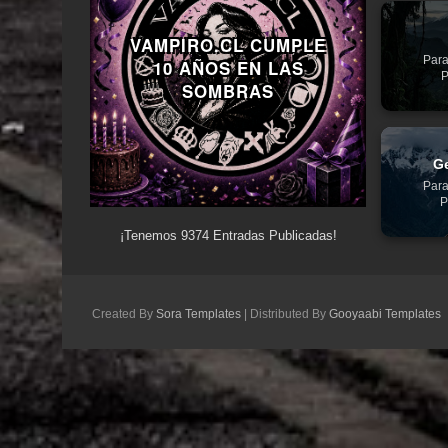
VAMPIRO.CL CUMPLE
Para
10 AÑOS EN LAS
P
SOMBRAS
Ge
Para
P
¡Tenemos
9374
Entradas Publicadas!
Created By
Sora Templates
| Distributed By
Gooyaabi Templates