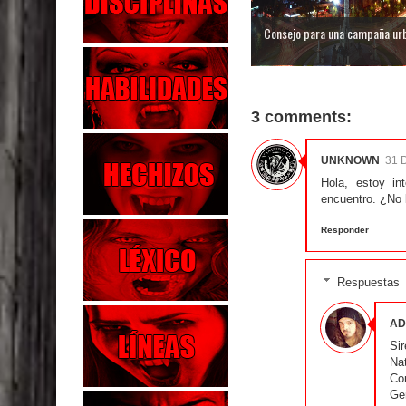
Consejo para una campaña ur
3 comments:
UNKNOWN
31 
Hola, estoy in
encuentro. ¿No 
Responder
Respuestas
AD
Sir
Na
Co
Ge