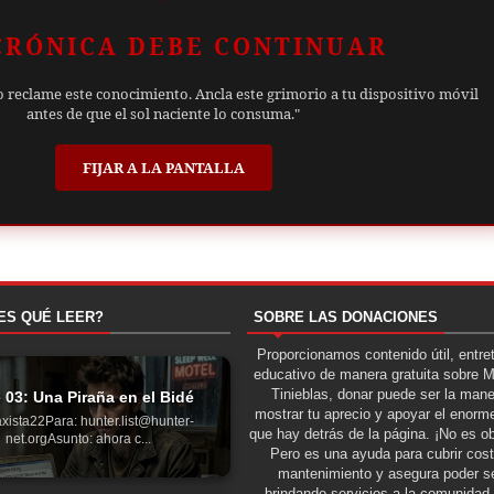
CRÓNICA DEBE CONTINUAR
o reclame este conocimiento. Ancla este grimorio a tu dispositivo móvil
antes de que el sol naciente lo consuma."
FIJAR A LA PANTALLA
ES QUÉ LEER?
SOBRE LAS DONACIONES
Proporcionamos contenido útil, entre
educativo de manera gratuita sobre 
Tinieblas, donar puede ser la man
 03: Una Piraña en el Bidé
mostrar tu aprecio y apoyar el enorme
xista22Para: hunter.list@hunter-
que hay detrás de la página. ¡No es ob
net.orgAsunto: ahora c...
Pero es una ayuda para cubrir cos
mantenimiento y asegura poder se
brindando servicios a la comunidad 