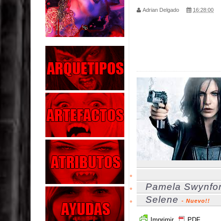
Adrian Delgado
16:28:00
Parte 02: Los Muertos Gobiernan a los Vivos
Parte 01: Escondido a Plena Luz
Parte 02: El Enemigo de mi Enemigo
Parte 06: Coletazos
Parte 05: Los Horrores del Infierno
Parte 04: Oídos Sordos
Parte 03: La Traición
Parte 02: Vuelve el Hijo Prodigo
Parte 03: Reflexiones
Pamela Swynfor
Selene
- Nuevo!!
Imprimir
PDF