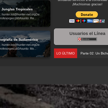
¡Muchísimas gracias!
Junglas Tropicales
: hunter.list@hunter-net.orgDe:
rofesorgeo160Asunto: Re...
Usuarios el Línea
ografía de Sudamérica
: hunter.list@hunter-net.orgDe:
rofesorgeo160Asunto: Mo...
LO ÚLTIMO
Parte 02: Un Bich