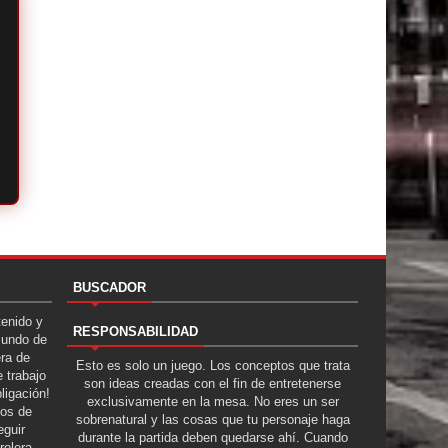
BUSCADOR
tenido y
RESPONSABILIDAD
Mundo de
era de
Esto es solo un juego. Los conceptos que trata
 trabajo
son ideas creadas con el fin de entretenerse
ligación!
exclusivamente en la mesa. No eres un ser
tos de
sobrenatural y las cosas que tu personaje haga
guir
durante la partida deben quedarse ahí. Cuando
rolera.