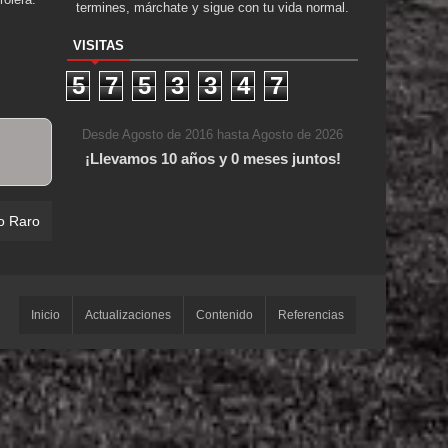
termines, márchate y sigue con tu vida normal.
VISITAS
5
7
5
3
3
4
7
Desde Agosto de 2016 hasta Agosto de 2026
¡Llevamos 10 años y 0 meses juntos!
o Raro
Inicio
Actualizaciones
Contenido
Referencias