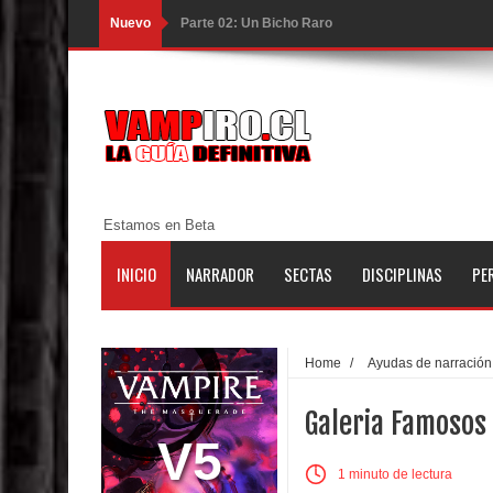
Nuevo
Parte 02: Un Bicho Raro
Parte 01: Una Misión de Locos
Parte 03: Forastero en Tierra Muerta
Parte 10: El Secreto
Parte 09: Los Muertos Cuentan Cuentos
Estamos en Beta
Parte 08: Ultratumba
INICIO
NARRADOR
SECTAS
DISCIPLINAS
PE
Parte 07: Asuntos que Resolver
Parte 06: El Trato con los Muertos
Home
/
Ayudas de narración
Parte 05: Sitiados
Galeria Famosos
Parte 04: Se Descubre el Pastel
V5
1 minuto de lectura
Parte 03: Una Piraña en el Bidé