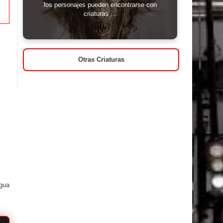
los personajes pueden encontrarse con
criaturas ...
Otras Criaturas
igua