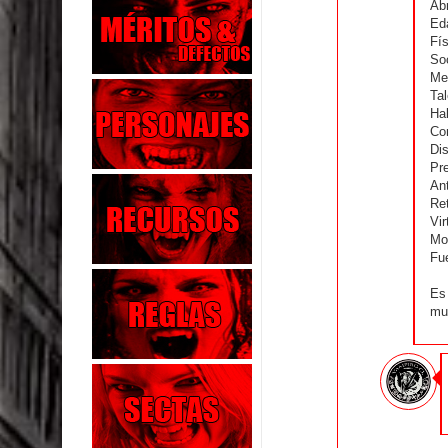
Ab
Eda
Fís
Soc
Men
Tal
Hab
Con
Dis
Pr
An
Re
Vir
Mo
Fue
Es 
mu