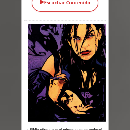
▶️
Escuchar Contenido
Parte 01: El Comienzo
Parte 01: El Enemigo Interior
Exaltados y Muertos Vivientes
Los Muertos se Levantan (Relato)
Los Monstruos más Buscados
Alma
El Destructor
El Buscador
El Pueblo Protegido
Parte 05: Sitiados
La Biblia afirma que el primer asesino rechazó