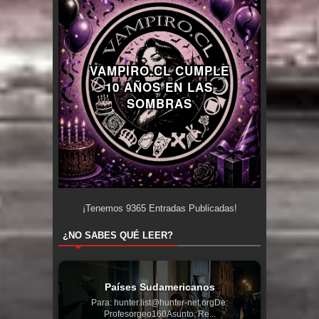
VAMPIRO.CL CUMPLE
10 AÑOS EN LAS
SOMBRAS
¡Tenemos
9365
Entradas Publicadas!
¿NO SABES QUÉ LEER?
Países Sudamericanos
Para: hunter.list@hunter-net.orgDe:
Profesorgeo160Asunto: Re...