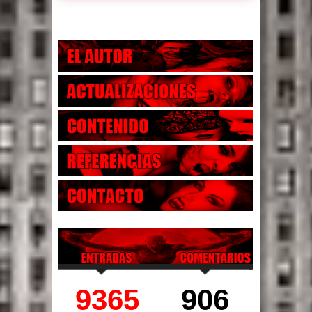
9365
906