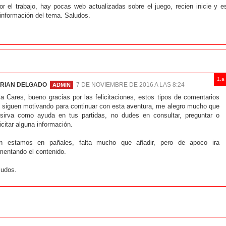
por el trabajo, hay pocas web actualizadas sobre el juego, recien inicie y e
r información del tema. Saludos.
RIAN DELGADO
7 DE NOVIEMBRE DE 2016 A LAS 8:24
a Cares, bueno gracias por las felicitaciones, estos tipos de comentarios
 siguen motivando para continuar con esta aventura, me alegro mucho que
 sirva como ayuda en tus partidas, no dudes en consultar, preguntar o
icitar alguna información.
n estamos en pañales, falta mucho que añadir, pero de apoco ira
mentando el contenido.
ludos.