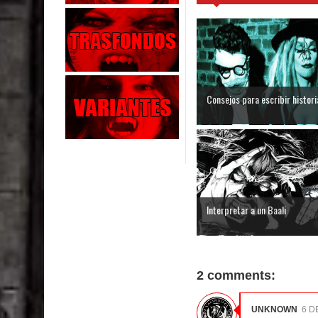
Consejos para escribir histori
Interpretar a un Baali
2 comments:
UNKNOWN
6 D