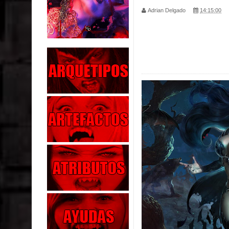
Adrian Delgado
14:15:00
Parte 04: Oídos Sordos
Parte 03: La Traición
Parte 02: Vuelve el Hijo Prodigo
Parte 01: El Comienzo
Parte 01: El Enemigo Interior
Exaltados y Muertos Vivientes
Los Muertos se Levantan (Relato)
Los Monstruos más Buscados
Parte 09: Los Muertos Cuentan Cuentos