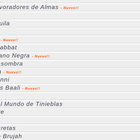
voradores de Almas
- Nuevo!!
uila
- Nuevo!!
Sabbat
Mano Negra
- Nuevo!!
asombra
a
- Nuevo!!
anni
os Baali
- Nuevo!!
n
l Mundo de Tinieblas
re
retas
 Brujah