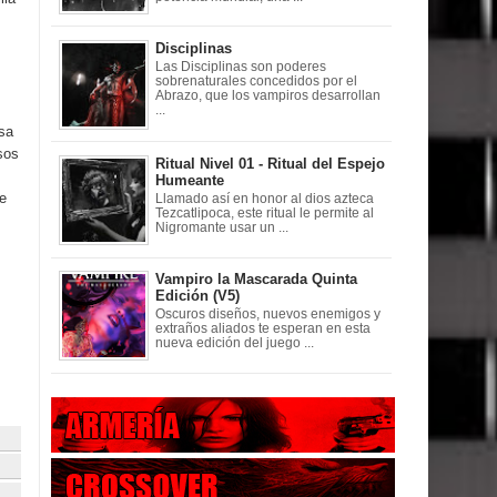
Disciplinas
Las Disciplinas son poderes
sobrenaturales concedidos por el
Abrazo, que los vampiros desarrollan
...
sa
sos
Ritual Nivel 01 - Ritual del Espejo
Humeante
e
Llamado así en honor al dios azteca
Tezcatlipoca, este ritual le permite al
Nigromante usar un ...
Vampiro la Mascarada Quinta
Edición (V5)
Oscuros diseños, nuevos enemigos y
extraños aliados te esperan en esta
nueva edición del juego ...