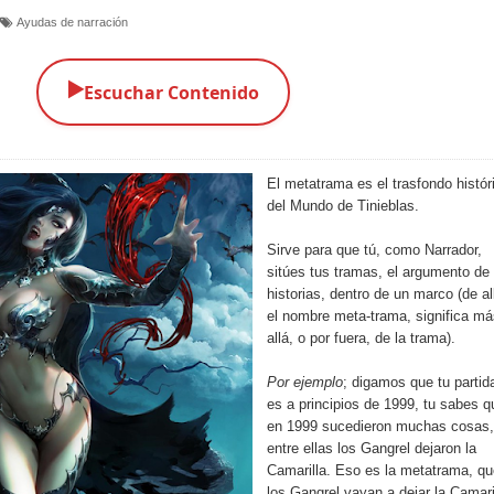
Ayudas de narración
▶️
Escuchar Contenido
El metatrama es el trasfondo histór
del Mundo de Tinieblas.
Sirve para que tú, como Narrador,
sitúes tus tramas, el argumento de
historias, dentro de un marco (de al
el nombre meta-trama, significa má
allá, o por fuera, de la trama).
Por ejemplo
; digamos que tu partid
es a principios de 1999, tu sabes q
en 1999 sucedieron muchas cosas,
entre ellas los Gangrel dejaron la
Camarilla. Eso es la metatrama, qu
los Gangrel vayan a dejar la Camari