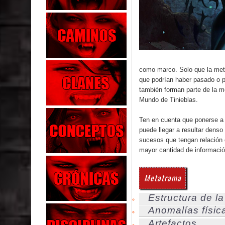
como marco. Solo que la meta
que podrían haber pasado o po
también forman parte de la m
Mundo de Tinieblas.
Ten en cuenta que ponerse a 
puede llegar a resultar denso
sucesos que tengan relación co
mayor cantidad de informació
Metatrama
Estructura de la
Anomalías físic
Artefactos