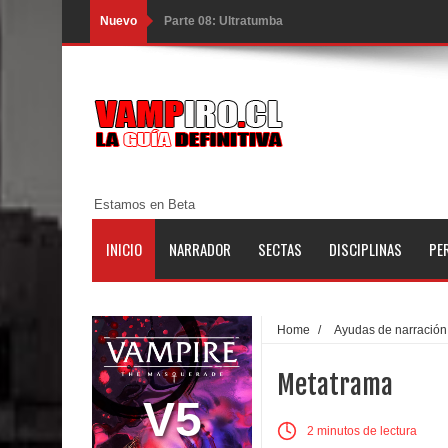
Nuevo
Parte 08: Ultratumba
Parte 07: Asuntos que Resolver
Parte 06: El Trato con los Muertos
Parte 05: Sitiados
Parte 04: Se Descubre el Pastel
Estamos en Beta
Parte 03: Una Piraña en el Bidé
INICIO
NARRADOR
SECTAS
DISCIPLINAS
PE
Parte 02: Los Muertos Gobiernan a los Vivos
Parte 01: Escondido a Plena Luz
Home
/
Ayudas de narración
Parte 02: El Enemigo de mi Enemigo
Metatrama
Parte 06: Coletazos
V5
2 minutos de lectura
Parte 05: Los Horrores del Infierno