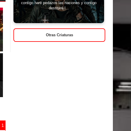
contigo haré pedazos las naciones y contigo
destruiré l...
Otras Criaturas