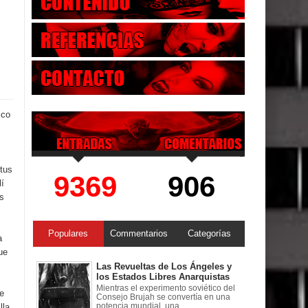
ico
 tus
9369
906
lí
s
Populares
Commentarios
Categorías
a
ue
Las Revueltas de Los Ángeles y
los Estados Libres Anarquistas
Mientras el experimento soviético del
e
Consejo Brujah se convertía en una
potencia mundial, una ...
lla