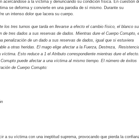
n acercándose a la víctima y denunciando su condición física. En cuestión d
ctima se deforma y convierte en una parodia de sí mismo. Durante su
fre un intenso dolor que lacera su cuerpo.
te los tres turnos que tarda en llevarse a efecto el cambio físico, el blanco su
n de tres dados a sus reservas de dados. Mientras dure el Cuerpo Corrupto, e
na penalización de un dado a sus reservas de dados, igual que si estuviera
ble a otras heridas. El mago elige afectar a la Fuerza, Destreza, Resistenci
a víctima. Esto reduce a 1 el Atributo correspondiente mientras dure el efecto
Corrupto puede afectar a una víctima al mismo tiempo. El número de éxitos
ración de Cuerpo Corrupto:
ón
r a su víctima con una ineptitud suprema, provocando que pierda la confian