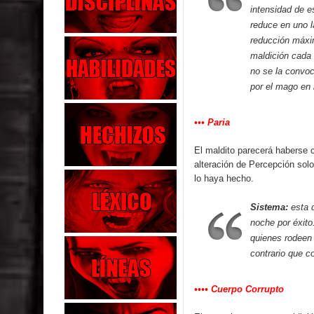
intensidad de e
reduce en uno l
reducción máxim
maldición cada 
no se la convoc
por el mago en 
••• Paria
El maldito parecerá haberse 
alteración de Percepción sol
lo haya hecho.
Sistema:
esta d
noche por éxito
quienes rodeen a
contrario que c
•••• Cuerpo Corrupto