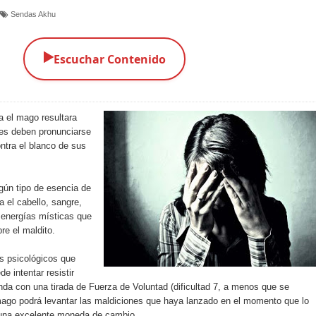
Sendas Akhu
▶️
Escuchar Contenido
 el mago resultara
nes deben pronunciarse
ntra el blanco de sus
gún tipo de esencia de
a el cabello, sangre,
s energías místicas que
re el maldito.
s psicológicos que
e intentar resistir
nda con una tirada de Fuerza de Voluntad (dificultad 7, a menos que se
l mago podrá levantar las maldiciones que haya lanzado en el momento que lo
 una excelente moneda de cambio.