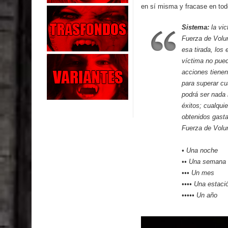
en sí misma y fracase en to
Sistema:
la vic
Fuerza de Volun
esa tirada, los
víctima no pued
acciones tiene
para superar cu
podrá ser nada
éxitos; cualqui
obtenidos gasta
Fuerza de Volun
• Una noche
•• Una semana
••• Un mes
•••• Una estaci
••••• Un año