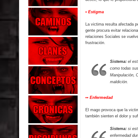
• Estigma
La victima resulta afectada p
gente procura evitar relacion
relaciones Sociales se vuelv
frustración.
Sistema:
el est
como todas sus 
Manipulación, C
maldición.
•• Enfermedad
El mago provoca que la victi
también sienten el dolor y su
Sistema:
si est
enfermedad dur