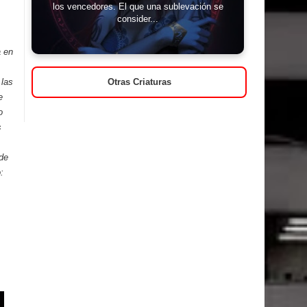
los vencedores. El que una sublevación se
consider...
a en
 las
Otras Criaturas
e
o
s
 de
: