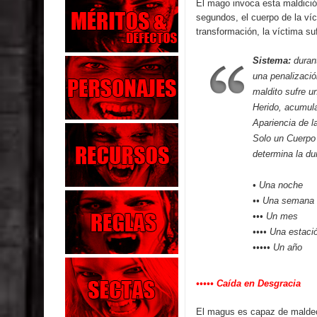
El mago invoca esta maldició
segundos, el cuerpo de la ví
transformación, la víctima su
Sistema:
duran
una penalizació
maldito sufre u
Herido, acumula
Apariencia de l
Solo un Cuerpo 
determina la du
• Una noche
•• Una semana
••• Un mes
•••• Una estaci
••••• Un año
••••• Caída en Desgracia
El magus es capaz de maldeci