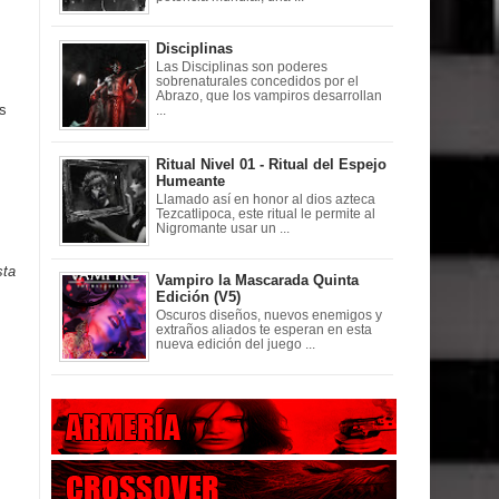
Disciplinas
Las Disciplinas son poderes
sobrenaturales concedidos por el
Abrazo, que los vampiros desarrollan
as
...
Ritual Nivel 01 - Ritual del Espejo
Humeante
Llamado así en honor al dios azteca
Tezcatlipoca, este ritual le permite al
Nigromante usar un ...
sta
Vampiro la Mascarada Quinta
Edición (V5)
Oscuros diseños, nuevos enemigos y
extraños aliados te esperan en esta
nueva edición del juego ...