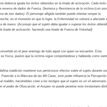
sta dolencia iguala los éxitos obtenidos en la tirada de activación. Cada éxito
a reserva de dados de Fuerza, Destreza y Resistencia de la victima (con una
a de tres dados). El personaje afligida también puede intentar romper la
noche; en el momento en que lo logre, la Enfermedad no volverá a afectarle s
a de nuevo. (Aconsejo que el sujeto deba igualar o superar los éxitos obteni
la tirada de activación, haciendo una tirada de Fuerza de Voluntad)
convertido en el peor enemigo de todo aquel con quien se encuentre. Esta
o es física, puesto que la victima sigue comportándose y hablando como sie
añina maldición mantiene sus perniciosos efectos sobre el sujeto durante un
. Parecido a la Máscara de las Mil Caras, este poder influencia la Percepción
l maldito, haciéndoles creer a los testigos que el sujeto es un vil adversario.
on el poder de Ofuscación, el Auspex no puede penetrar este involuntario disf