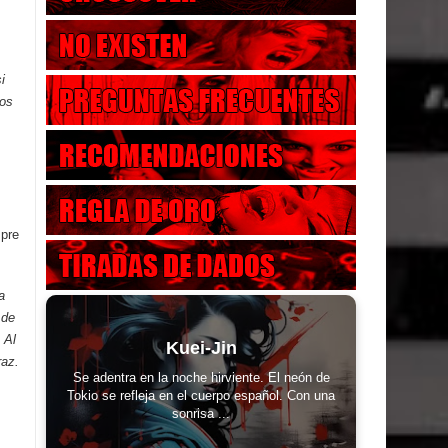
i
dos
mpre
a
 de
 Al
Kuei-Jin
raz.
Se adentra en la noche hirviente. El neón de
Tokio se refleja en el cuerpo español. Con una
sonrisa ...