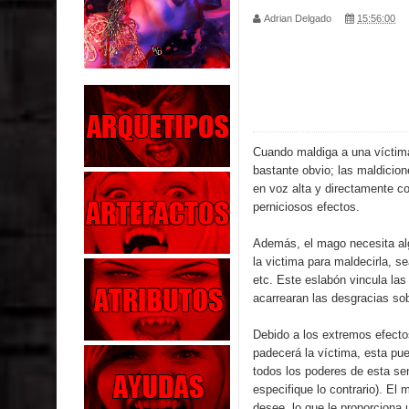
Parte 03: La Traición
Adrian Delgado
15:56:00
Parte 02: Vuelve el Hijo Prodigo
Parte 01: El Comienzo
Parte 01: El Enemigo Interior
Cuando maldiga a una víctima
Exaltados y Muertos Vivientes
bastante obvio; las maldicio
en voz alta y directamente co
Los Muertos se Levantan (Relato)
perniciosos efectos.
Los Monstruos más Buscados
Además, el mago necesita al
la victima para maldecirla, se
Parte 09: Los Muertos Cuentan Cuentos
etc. Este eslabón vincula la
acarrearan las desgracias sob
Parte 08: Ultratumba
Debido a los extremos efecto
padecerá la víctima, esta pued
todos los poderes de esta se
especifique lo contrario). E
desee, lo que le proporciona