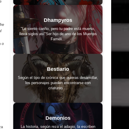
e
Dhampyros
fre
"Lo siento cariño, pero tu padre está muerto,
l
lleva siglos así"Ser hijo de uno de los Muertos
Faméli...
a o
.
Bestiario
Según el tipo de crónica que quieras desarrollar,
los personajes pueden encontrarse con
criaturas ...
Demonios
La historia, según reza el adagio, la escriben
za