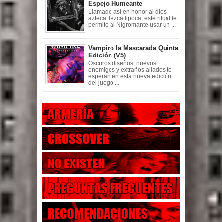
Espejo Humeante
Llamado así en honor al dios
azteca Tezcatlipoca, este ritual le
permite al Nigromante usar un ...
Vampiro la Mascarada Quinta
Edición (V5)
Oscuros diseños, nuevos
enemigos y extraños aliados te
esperan en esta nueva edición
del juego ...