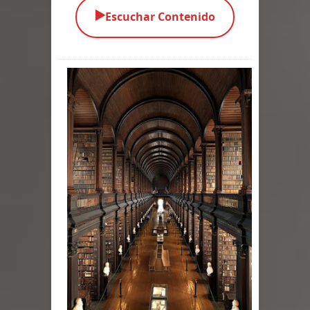
▶️
Escuchar Contenido
Parte 05: Los Horrores del Infierno
Parte 04: Oídos Sordos
Parte 03: La Traición
Parte 02: Vuelve el Hijo Prodigo
Parte 01: El Comienzo
Parte 01: El Enemigo Interior
Exaltados y Muertos Vivientes
Los Muertos se Levantan (Relato)
Los Monstruos más Buscados
Parte 09: Los Muertos Cuentan