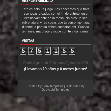
RESPONSABILIDAD
Esto es solo un juego. Los conceptos que trata
son ideas creadas con el fin de entretenerse
exclusivamente en la mesa. No eres un ser
sobrenatural y las cosas que tu personaje haga
durante la partida deben quedarse ahí. Cuando
termines, márchate y sigue con tu vida normal.
VISITAS
5
7
5
1
1
5
5
Desde Agosto de 2016 hasta Agosto de 2026
¡Llevamos 10 años y 0 meses juntos!
Created By
Sora Templates
| Distributed By
Gooyaabi Templates