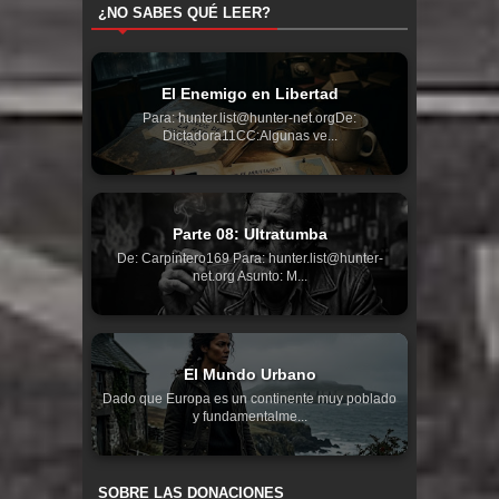
¿NO SABES QUÉ LEER?
El Enemigo en Libertad
Para: hunter.list@hunter-net.orgDe:
Dictadora11CC:Algunas ve...
Parte 08: Ultratumba
De: Carpintero169 Para: hunter.list@hunter-
net.org Asunto: M...
El Mundo Urbano
Dado que Europa es un continente muy poblado
y fundamentalme...
SOBRE LAS DONACIONES