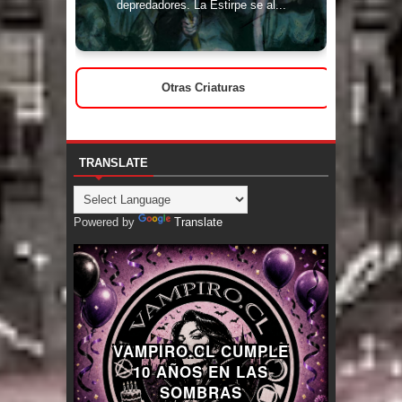
depredadores. La Estirpe se al...
Otras Criaturas
TRANSLATE
Powered by
Translate
VAMPIRO.CL CUMPLE
10 AÑOS EN LAS
SOMBRAS