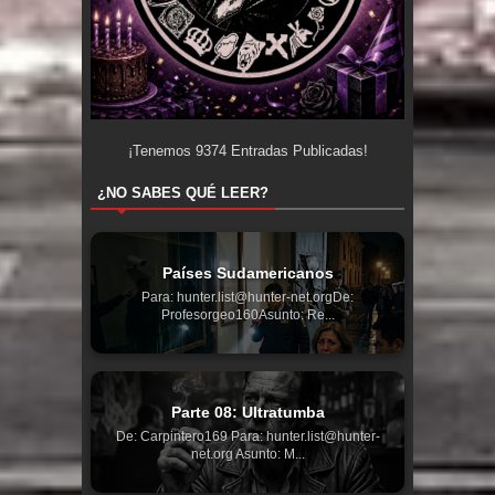
¡Tenemos
9374
Entradas Publicadas!
¿NO SABES QUÉ LEER?
Países Sudamericanos
Para: hunter.list@hunter-net.orgDe:
Profesorgeo160Asunto: Re...
Parte 08: Ultratumba
De: Carpintero169 Para: hunter.list@hunter-
net.org Asunto: M...