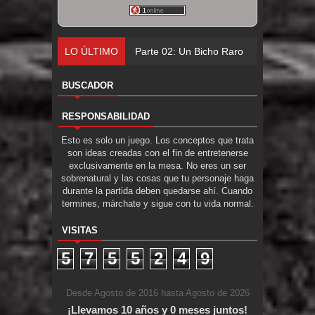
LO ÚLTIMO
Parte 02: Un Bicho Raro
BUSCADOR
RESPONSABILIDAD
Esto es solo un juego. Los conceptos que trata
son ideas creadas con el fin de entretenerse
exclusivamente en la mesa. No eres un ser
sobrenatural y las cosas que tu personaje haga
durante la partida deben quedarse ahí. Cuando
termines, márchate y sigue con tu vida normal.
VISITAS
5
7
5
5
2
4
9
Desde Agosto de 2016 hasta Agosto de 2026
¡Llevamos 10 años y 0 meses juntos!