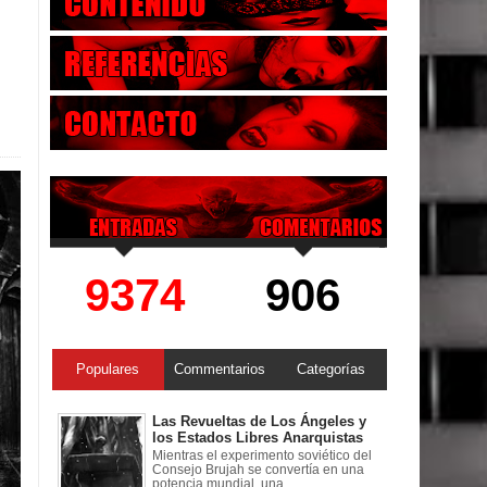
9374
906
Populares
Commentarios
Categorías
Las Revueltas de Los Ángeles y
los Estados Libres Anarquistas
Mientras el experimento soviético del
Consejo Brujah se convertía en una
potencia mundial, una ...