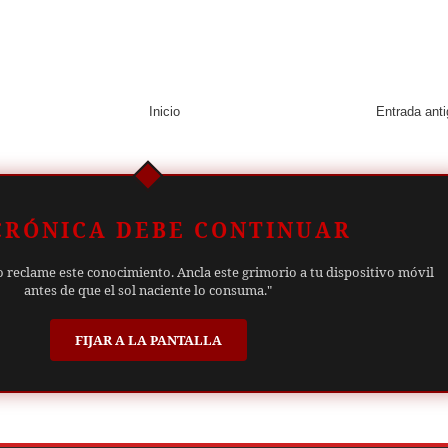
Inicio
Entrada ant
CRÓNICA DEBE CONTINUAR
o reclame este conocimiento. Ancla este grimorio a tu dispositivo móvil
antes de que el sol naciente lo consuma."
FIJAR A LA PANTALLA