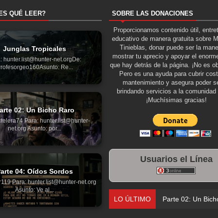
ES QUÉ LEER?
SOBRE LAS DONACIONES
Proporcionamos contenido útil, entre
educativo de manera gratuita sobre 
Tinieblas, donar puede ser la man
Junglas Tropicales
mostrar tu aprecio y apoyar el enorme
: hunter.list@hunter-net.orgDe:
que hay detrás de la página. ¡No es ob
rofesorgeo160Asunto: Re...
Pero es una ayuda para cubrir cos
mantenimiento y asegura poder se
brindando servicios a la comunidad 
¡Muchísimas gracias!
arte 02: Un Bicho Raro
telera74 Para: hunter.list@hunter-
net.org Asunto: por...
Usuarios el Línea
arte 04: Oídos Sordos
119 Para: hunter.list@hunter-net.org
Asunto: Ve al...
LO ÚLTIMO
Parte 02: Un Bich