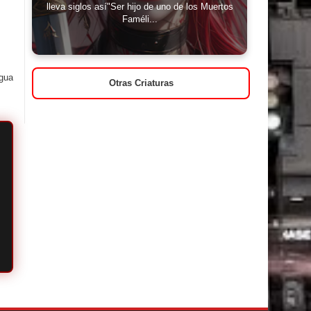
lleva siglos así"Ser hijo de uno de los Muertos
Faméli...
igua
Otras Criaturas