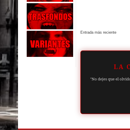
Entrada más reciente
LA 
"No dejes que el olvid