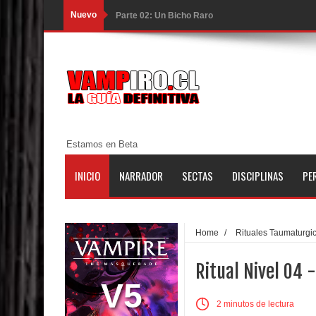
Nuevo
Parte 02: Un Bicho Raro
Parte 01: Una Misión de Locos
Parte 03: Forastero en Tierra Muerta
Parte 10: El Secreto
Parte 09: Los Muertos Cuentan Cuentos
Estamos en Beta
Parte 08: Ultratumba
INICIO
NARRADOR
SECTAS
DISCIPLINAS
PE
Parte 07: Asuntos que Resolver
Parte 06: El Trato con los Muertos
Home
/
Rituales Taumaturgic
Parte 05: Sitiados
Ritual Nivel 04 -
Parte 04: Se Descubre el Pastel
V5
2 minutos de lectura
Parte 03: Una Piraña en el Bidé