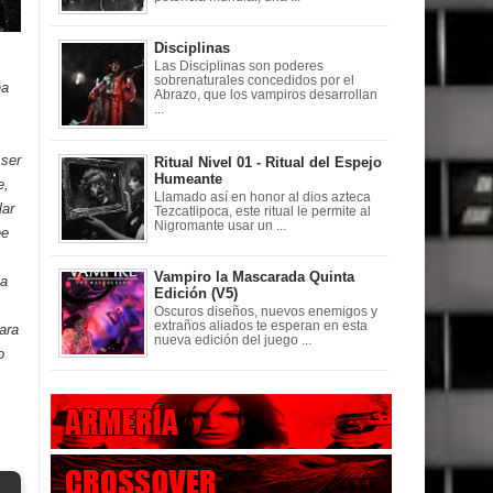
Disciplinas
Las Disciplinas son poderes
sobrenaturales concedidos por el
na
Abrazo, que los vampiros desarrollan
...
 ser
Ritual Nivel 01 - Ritual del Espejo
Humeante
e,
Llamado así en honor al dios azteca
lar
Tezcatlipoca, este ritual le permite al
Nigromante usar un ...
ee
Vampiro la Mascarada Quinta
la
Edición (V5)
Oscuros diseños, nuevos enemigos y
extraños aliados te esperan en esta
ara
nueva edición del juego ...
o