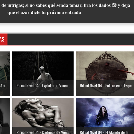
 de intrigas; si no sabes qué senda tomar, tira los dados 🎲 y deja
que el azar dicte tu próxima entrada
AS
Ani...
Ritual Nivel 04 - Explotar al Vincu...
Ritual Nivel 04 - Entrar en el Espe..
Ritual Nivel 04 - Cadenas de Víncul...
Ritual Nivel 04 - El Alarido de la ...