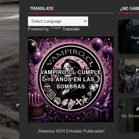
TRANSLATE
¿NO SAB
Powered by
Translate
Para
P
P
VAMPIRO.CL CUMPLE
De: Coc
10 AÑOS EN LAS
SOMBRAS
P
De: Doctor
¡Tenemos
9374
Entradas Publicadas!