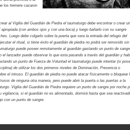
ue los tremere cazaron
crear al Vigilia del Guardián de Piedra el taumaturgo debe encontrar o crear u
" apropiada (con ambos ojos y con una boca) y luego bañarlo con su sangre
ches. Luego debe colgarlo sobre la puerta que sera la entrada del refugio del
ecutar el ritual, si tiene éxito el guardián de piedra no podrá ser removido sin
taumaturgo puede poseer remotamente al guardián gastando un punto de sangr
 el lanzador puede observar lo que esta pasando a través del guardián y hab
stando un punto de Fuerza de Voluntad el taumaturgo puede intentar (si pos
sciplina) de utilizar los dos primeros niveles de Dominación, Presencia o
re el intruso. El guardián de piedra no puede atacar físicamente o bloquear 
ntrusos de ninguna otra manera, pero puede abrir la puerta o las puertas a la
turgo. Vigilia del Guardián de Piedra requiere un punto de sangre por noche p
u vigilancia, si el guardián no es alimentado, dormirá hasta que sea reactivad
go con un punto de sangre.