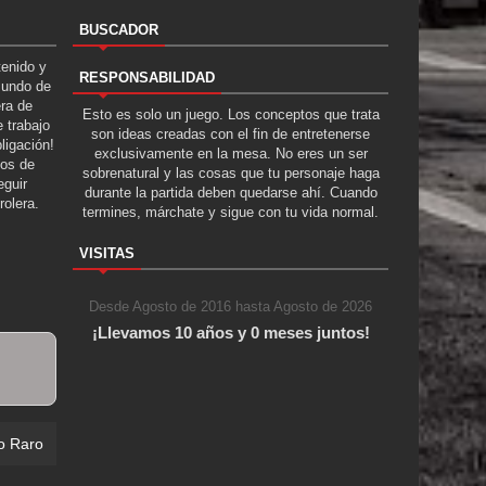
BUSCADOR
tenido y
RESPONSABILIDAD
Mundo de
era de
Esto es solo un juego. Los conceptos que trata
 trabajo
son ideas creadas con el fin de entretenerse
ligación!
exclusivamente en la mesa. No eres un ser
tos de
sobrenatural y las cosas que tu personaje haga
guir
durante la partida deben quedarse ahí. Cuando
rolera.
termines, márchate y sigue con tu vida normal.
VISITAS
Desde Agosto de 2016 hasta Agosto de 2026
¡Llevamos 10 años y 0 meses juntos!
o Raro