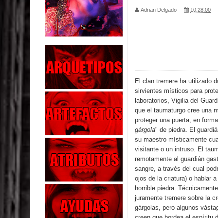
Adrian Delgado
10:28:00
Parte 02: Los Muertos Gobiernan a los Vivos
Parte 01: Escondido a Plena Luz
Parte 02: El Enemigo de mi Enemigo
Parte 06: Coletazos
El clan tremere ha utilizado
sirvientes místicos para prote
Parte 05: Los Horrores del Infierno
laboratorios, Vigilia del Guar
que el taumaturgo cree una m
Parte 04: Oídos Sordos
proteger una puerta, en form
gárgola
" de piedra. El guardiá
su maestro místicamente cu
Parte 03: La Traición
visitante o un intruso. El ta
remotamente al guardián gas
Parte 02: Vuelve el Hijo Prodigo
sangre, a través del cual pod
ojos de la criatura) o hablar 
Parte 03: Reflexiones
horrible piedra. Técnicamente 
juramente tremere sobre la c
gárgolas, pero algunos vásta
creen que bordea el espíritu 