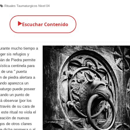
Rituales Taumaturgicos Nivel 04
▶️
Escuchar Contenido
 durante mucho tiempo a
ger sis refugios y
dián de Piedra permite
ística centinela para
a de una
" puerta
n de piedra alertara a
ando aparezca un
umaturgo puede poseer
tando un punto de
rá observar (por los
a través de su cara de
este ritual no viola el
reación de nuevas
gos de otros clanes
de dicha promesa o al