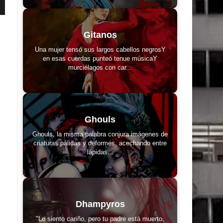
Gitanos
Una mujer tensó sus largos cabellos negrosY
en esas cuerdas punteó tenue músicaY
murciélagos con car...
Ghouls
Ghouls, la misma palabra conjura imágenes de
criaturas pálidas y deformes, acechando entre
lápidas...
Dhampyros
"Lo siento cariño, pero tu padre está muerto,