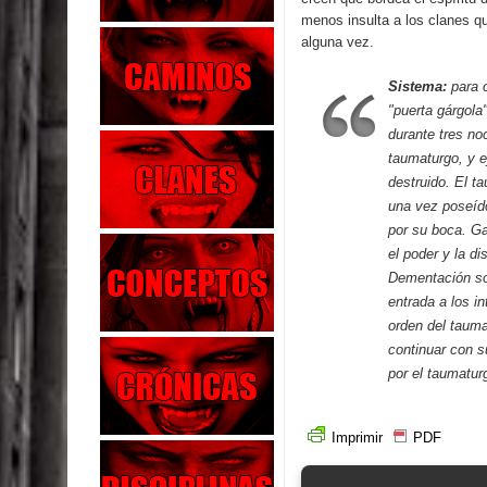
menos insulta a los clanes q
alguna vez.
Sistema:
para 
"puerta gárgola
durante tres no
taumaturgo, y ej
destruido. El 
una vez poseído
por su boca. Ga
el poder y la di
Dementación sob
entrada a los i
orden del tauma
continuar con s
por el taumatur
Imprimir
PDF