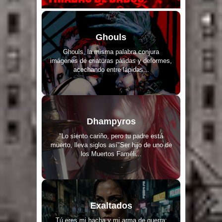
Ghouls
Ghouls, la misma palabra conjura
imágenes de criaturas pálidas y deformes,
acechando entre lápidas...
Dhampyros
"Lo siento cariño, pero tu padre está
muerto, lleva siglos así"Ser hijo de uno de
los Muertos Faméli...
Exaltados
Tú eres mi hacha y mi arma de guerra: