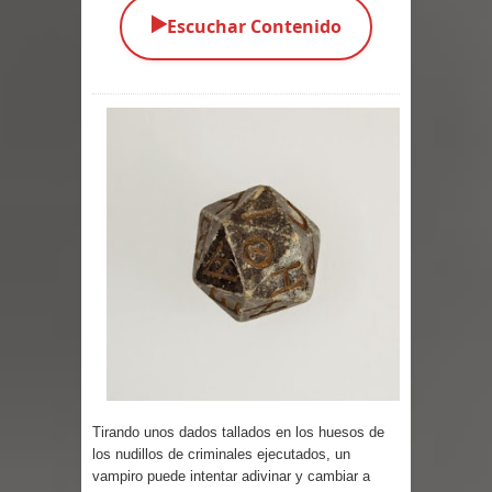
▶️
Escuchar Contenido
Parte 05: Los Horrores del Infierno
Parte 04: Oídos Sordos
Parte 03: La Traición
Parte 02: Vuelve el Hijo Prodigo
Parte 01: El Comienzo
Parte 01: El Enemigo Interior
Exaltados y Muertos Vivientes
Los Muertos se Levantan (Relato)
Los Monstruos más Buscados
Tirando unos dados tallados en los huesos de
los nudillos de criminales ejecutados, un
Parte 09: Los Muertos Cuentan
vampiro puede intentar adivinar y cambiar a