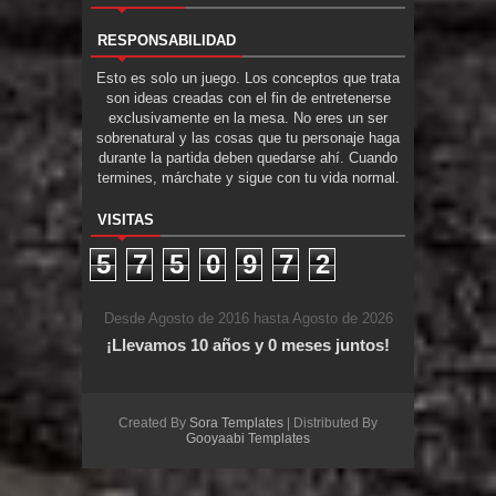
RESPONSABILIDAD
Esto es solo un juego. Los conceptos que trata
son ideas creadas con el fin de entretenerse
exclusivamente en la mesa. No eres un ser
sobrenatural y las cosas que tu personaje haga
durante la partida deben quedarse ahí. Cuando
termines, márchate y sigue con tu vida normal.
VISITAS
5
7
5
0
9
7
2
Desde Agosto de 2016 hasta Agosto de 2026
¡Llevamos 10 años y 0 meses juntos!
Created By
Sora Templates
| Distributed By
Gooyaabi Templates