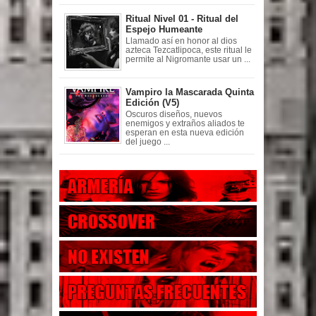
Ritual Nivel 01 - Ritual del
Espejo Humeante
Llamado así en honor al dios
azteca Tezcatlipoca, este ritual le
permite al Nigromante usar un ...
Vampiro la Mascarada Quinta
Edición (V5)
Oscuros diseños, nuevos
enemigos y extraños aliados te
esperan en esta nueva edición
del juego ...