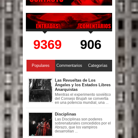
9369
906
Populares
Commentarios
Categorías
Las Revueltas de Los
Ángeles y los Estados Libres
Anarquistas
Mientras el experimento soviético
del Consejo Brujah se convertía
en una potencia mundial, una ...
Disciplinas
Las Disciplinas son poderes
sobrenaturales concedidos por el
Abrazo, que los vampiros
desarrollan ...