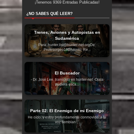
¡Tenemos
9369
Entradas Publicadas!
¿NO SABES QUÉ LEER?
Trenes, Aviones y Autopistas en
Sudamérica
Para: hunter.list@hunter-net.orgDe:
Profesorgeo160Asunto: Re...
El Buscador
- Dr. José Lee, transcrito en hunter-net -Ojala
pudiera esca...
Parte 02: El Enemigo de mi Enemigo
He oído, y estoy profundamente conmovido; a tu
voz tiemblan ...