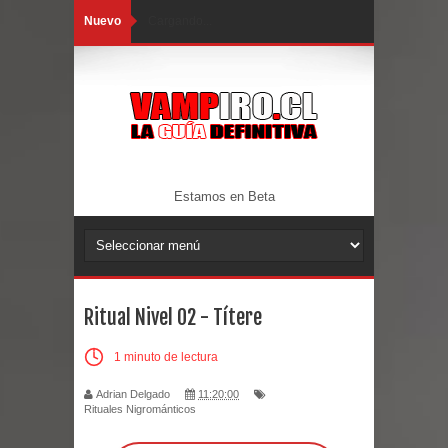
Nuevo
Cargando...
Estamos en Beta
Ritual Nivel 02 - Títere
1 minuto de lectura
Adrian Delgado
11:20:00
Rituales Nigrománticos