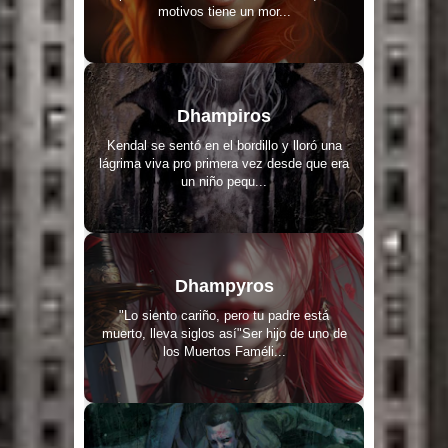
motivos tiene un mor...
Dhampiros
Kendal se sentó en el bordillo y lloró una
lágrima viva pro primera vez desde que era
un niño pequ...
Dhampyros
"Lo siento cariño, pero tu padre está
muerto, lleva siglos así"Ser hijo de uno de
los Muertos Faméli...