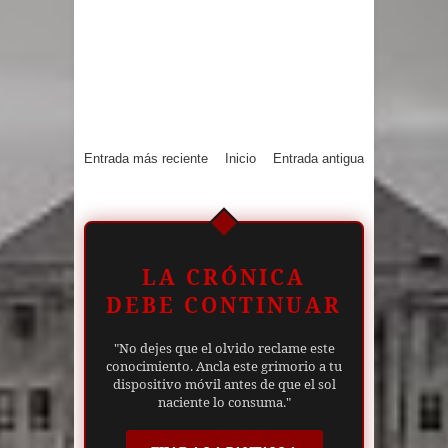
Entrada más reciente
Inicio
Entrada antigua
LA CRÓNICA
DEBE CONTINUAR
"No dejes que el olvido reclame este
conocimiento. Ancla este grimorio a tu
dispositivo móvil antes de que el sol
naciente lo consuma."