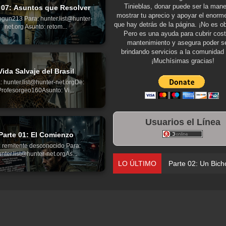
Tinieblas, donar puede ser la man
 07: Asuntos que Resolver
mostrar tu aprecio y apoyar el enorme
gun213 Para: hunter.list@hunter-
que hay detrás de la página. ¡No es ob
net.org Asunto: retom...
Pero es una ayuda para cubrir cos
mantenimiento y asegura poder se
brindando servicios a la comunidad 
¡Muchísimas gracias!
Vida Salvaje del Brasil
: hunter.list@hunter-net.orgDe:
Profesorgeo160Asunto: Vi...
Usuarios el Línea
Parte 01: El Comienzo
 remitente desconocido Para:
nter.list@hunter-net.orgAs...
LO ÚLTIMO
Parte 02: Un Bich