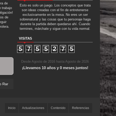
era de
Esto es solo un juego. Los conceptos que trata
 trabajo
son ideas creadas con el fin de entretenerse
ligación!
exclusivamente en la mesa. No eres un ser
tos de
sobrenatural y las cosas que tu personaje haga
guir
durante la partida deben quedarse ahí. Cuando
rolera.
termines, márchate y sigue con tu vida normal.
VISITAS
5
7
5
5
2
7
5
Desde Agosto de 2016 hasta Agosto de 2026
¡Llevamos 10 años y 0 meses juntos!
o Raro
Inicio
Actualizaciones
Contenido
Referencias