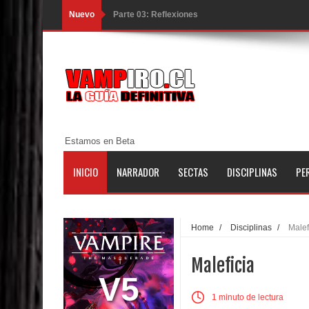
Nuevo
Parte 02: Un Bicho Raro
Parte 01: Una Misión de Locos
Parte 03: Forastero en Tierra Muerta
Parte 10: El Secreto
Parte 09: Los Muertos Cuentan Cuentos
Estamos en Beta
Parte 08: Ultratumba
INICIO
NARRADOR
SECTAS
DISCIPLINAS
PE
Parte 07: Asuntos que Resolver
Parte 06: El Trato con los Muertos
Home
/
Disciplinas
/
Malef
Parte 05: Sitiados
Maleficia
Parte 04: Se Descubre el Pastel
V5
1 minuto de lectura
Parte 03: Una Piraña en el Bidé