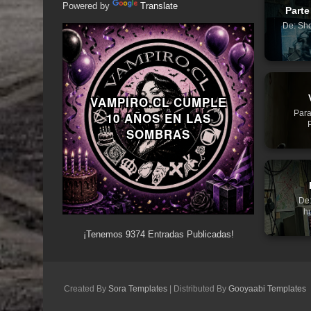
Powered by
Translate
Parte
De: Sho
VAMPIRO.CL CUMPLE
Para
10 AÑOS EN LAS
SOMBRAS
De:
hu
¡Tenemos
9374
Entradas Publicadas!
Created By
Sora Templates
| Distributed By
Gooyaabi Templates