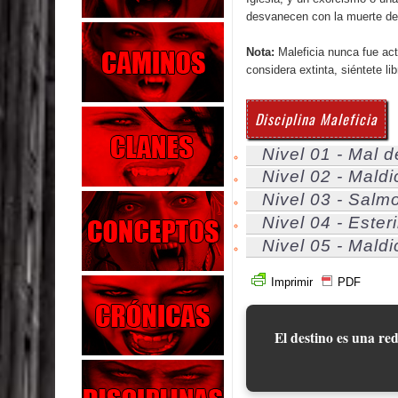
desvanecen con la muerte del
Nota:
Maleficia nunca fue act
considera extinta, siéntete lib
Disciplina Maleficia
Nivel 01 - Mal d
Nivel 02 - Mald
Nivel 03 - Sal
Nivel 04 - Esteri
Nivel 05 - Mald
Imprimir
PDF
El destino es una red