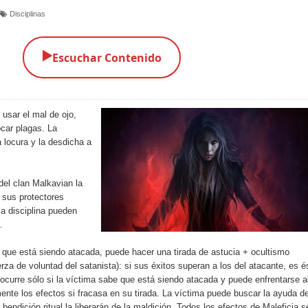
Disciplinas
▶️
Escuchar Contenido
 usar el mal de ojo,
ocar plagas. La
la locura y la desdicha a
 del clan Malkavian la
 sus protectores
a disciplina pueden
.
e que está siendo atacada, puede hacer una tirada de astucia + ocultismo
uerza de voluntad del satanista): si sus éxitos superan a los del atacante, es é
 ocurre sólo si la víctima sabe que está siendo atacada y puede enfrentarse a
lmente los efectos si fracasa en su tirada. La víctima puede buscar la ayuda de
bendición ritual la liberarán de la maldición. Todos los efectos de Maleficia s