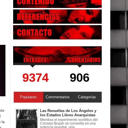
9374
906
Populares
Commentarios
Categorías
ste
Las Revueltas de Los Ángeles y
los Estados Libres Anarquistas
l
Mientras el experimento soviético del
 la
Consejo Brujah se convertía en una
potencia mundial, una ...
e