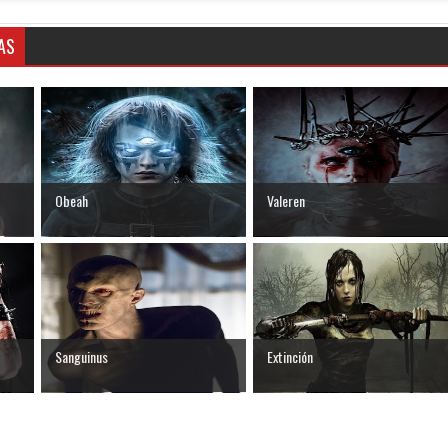
AS
Obeah
Valeren
Sanguinus
Extinción