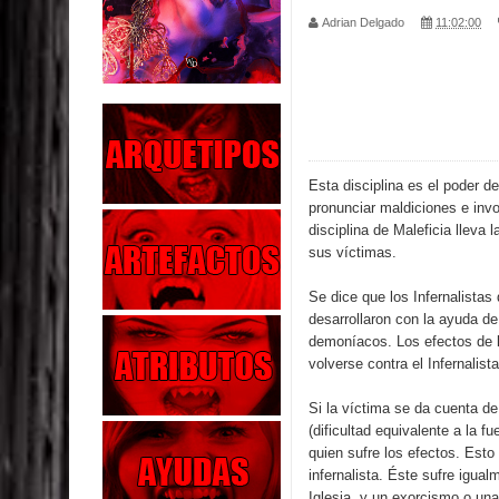
Adrian Delgado
11:02:00
Parte 02: Los Muertos Gobiernan a los Vivos
Parte 01: Escondido a Plena Luz
Parte 02: El Enemigo de mi Enemigo
Parte 06: Coletazos
Esta disciplina es el poder de
pronunciar maldiciones e inv
Parte 05: Los Horrores del Infierno
disciplina de Maleficia lleva 
sus víctimas.
Parte 04: Oídos Sordos
Se dice que los Infernalistas
desarrollaron con la ayuda de
Parte 03: La Traición
demoníacos. Los efectos de l
volverse contra el Infernalista
Parte 02: Vuelve el Hijo Prodigo
Si la víctima se da cuenta d
Parte 03: Reflexiones
(dificultad equivalente a la f
quien sufre los efectos. Esto
infernalista. Éste sufre igua
Iglesia, y un exorcismo o una 