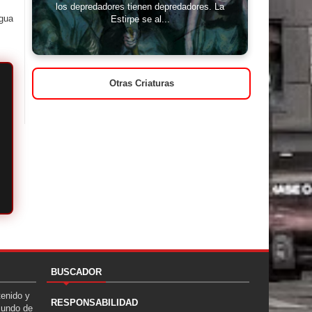
los depredadores tienen depredadores. La
igua
Estirpe se al...
Otras Criaturas
BUSCADOR
tenido y
RESPONSABILIDAD
Mundo de