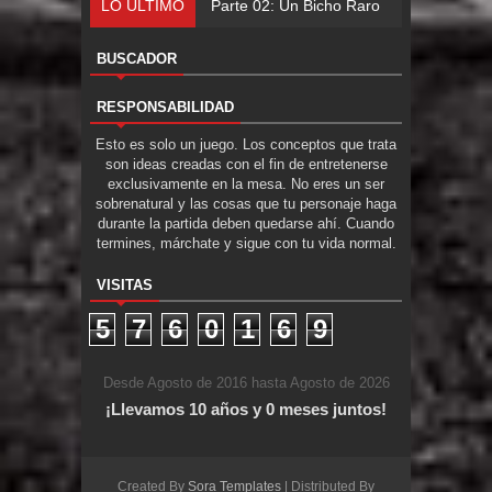
LO ÚLTIMO
Parte 02: Un Bicho Raro
BUSCADOR
RESPONSABILIDAD
Esto es solo un juego. Los conceptos que trata
son ideas creadas con el fin de entretenerse
exclusivamente en la mesa. No eres un ser
sobrenatural y las cosas que tu personaje haga
durante la partida deben quedarse ahí. Cuando
termines, márchate y sigue con tu vida normal.
VISITAS
5
7
6
0
1
6
9
Desde Agosto de 2016 hasta Agosto de 2026
¡Llevamos 10 años y 0 meses juntos!
Created By
Sora Templates
| Distributed By