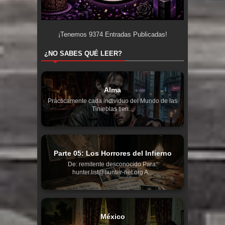
¡Tenemos
9374
Entradas Publicadas!
¿NO SABES QUÉ LEER?
Alma
Prácticamente cada individuo del Mundo de las
Tinieblas tien...
Parte 05: Los Horrores del Infierno
De: remitente desconocido Para:
hunter.list@hunter-net.org A...
México