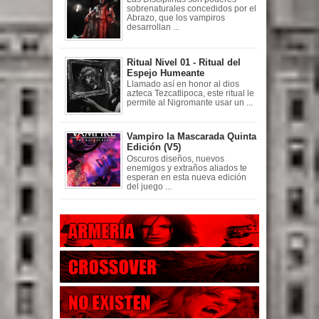
sobrenaturales concedidos por el
Abrazo, que los vampiros
desarrollan ...
Ritual Nivel 01 - Ritual del
Espejo Humeante
Llamado así en honor al dios
azteca Tezcatlipoca, este ritual le
permite al Nigromante usar un ...
Vampiro la Mascarada Quinta
Edición (V5)
Oscuros diseños, nuevos
enemigos y extraños aliados te
esperan en esta nueva edición
del juego ...