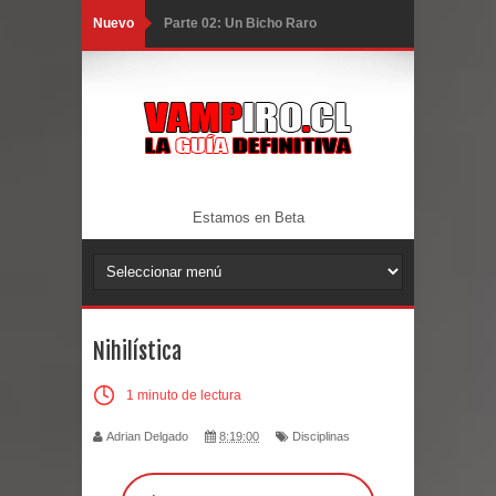
Nuevo
Parte 02: Un Bicho Raro
Parte 01: Una Misión de Locos
Parte 03: Forastero en Tierra Muerta
Parte 10: El Secreto
Parte 09: Los Muertos Cuentan
Estamos en Beta
Cuentos
Parte 08: Ultratumba
Nihilística
Parte 07: Asuntos que Resolver
1 minuto de lectura
Parte 06: El Trato con los Muertos
Adrian Delgado
8:19:00
Disciplinas
Parte 05: Sitiados
Parte 04: Se Descubre el Pastel