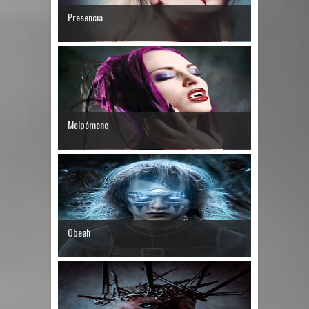
Presencia
Melpómene
Obeah