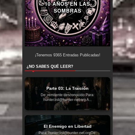
10 AÑOS EN LAS
SOMBRAS
¡Tenemos
9365
Entradas Publicadas!
¿NO SABES QUÉ LEER?
Parte 03: La Traición
De: remitente desconocido Para:
hunter.list@hunter-net.org A...
El Enemigo en Libertad
Para: hunter.list@hunter-net.orgDe: