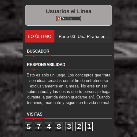
Usuarios el Línea
LO ÚLTIMO
Parte 03: Una Piraña en el Bidé
BUSCADOR
RESPONSABILIDAD
Esto es solo un juego. Los conceptos que trata
son ideas creadas con el fin de entretenerse
exclusivamente en la mesa. No eres un ser
sobrenatural y las cosas que tu personaje haga
durante la partida deben quedarse ahí. Cuando
termines, márchate y sigue con tu vida normal.
VISITAS
5
7
4
8
3
2
1