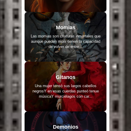
Momias
Las momias son criaturas inmortales que
aunque pueden morir tienen la capacidad
de volver de entre...
Gitanos
Una mujer tensó sus largos cabellos
negrosY en esas cuerdas punteó tenue
músicaY murciélagos con car...
Demonios