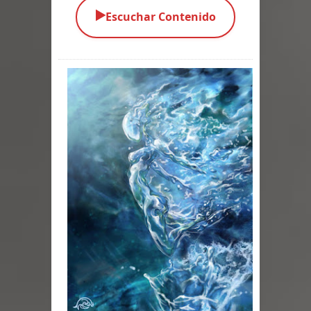
▶️
Escuchar Contenido
Parte 01: El Comienzo
Parte 01: El Enemigo Interior
Exaltados y Muertos Vivientes
Los Muertos se Levantan (Relato)
Los Monstruos más Buscados
Alma
El Destructor
El Buscador
El Pueblo Protegido
Parte 05: Sitiados