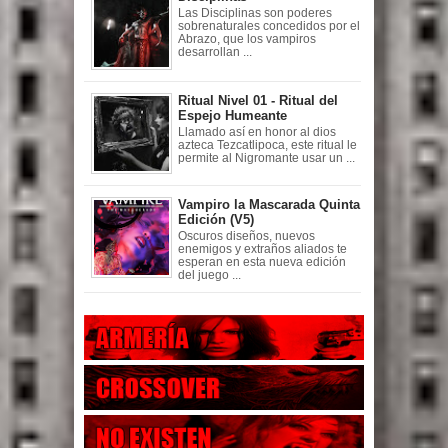
Las Disciplinas son poderes
sobrenaturales concedidos por el
Abrazo, que los vampiros
desarrollan ...
Ritual Nivel 01 - Ritual del
Espejo Humeante
Llamado así en honor al dios
azteca Tezcatlipoca, este ritual le
permite al Nigromante usar un ...
Vampiro la Mascarada Quinta
Edición (V5)
Oscuros diseños, nuevos
enemigos y extraños aliados te
esperan en esta nueva edición
del juego ...