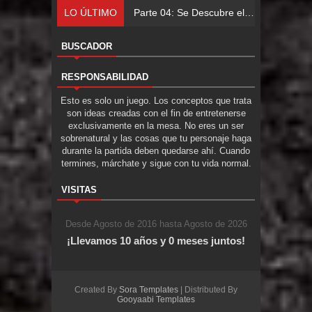
LO ÚLTIMO
Parte 04: Se Descubre el Pastel
BUSCADOR
RESPONSABILIDAD
Esto es solo un juego. Los conceptos que trata
son ideas creadas con el fin de entretenerse
exclusivamente en la mesa. No eres un ser
sobrenatural y las cosas que tu personaje haga
durante la partida deben quedarse ahí. Cuando
termines, márchate y sigue con tu vida normal.
VISITAS
Desde Agosto de 2016 hasta Agosto de 2026
¡Llevamos 10 años y 0 meses juntos!
Created By
Sora Templates
| Distributed By
Gooyaabi Templates