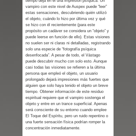
tiempo deja en él una impresión psíquica. Un
Parte 03: Reflexiones
vampiro con este nivel de Auspex puede “leer”
estas sensaciones, descubriendo quién utilizó
el objeto, cuándo lo hizo por última vez y qué
se hizo con él recientemente (para este
propósito un cadáver se considera un “objeto” y
puede leerse en función de ello). Estas visiones
no suelen ser ni claras ni detalladas, registrando
solo una especie de “fotografía psíquica
desenfocada”. A pesar de todo, el Vástago
puede descubrir mucho con solo esto. Aunque
casi todas las visiones se refieren a la última
persona que empleó el objeto, un usuario
prolongado dejará impresiones más fuertes que
alguien que solo haya tenido el objeto un breve
tiempo. Obtener información de este residuo
espiritual requiere que el vampiro sostenga el
objeto y entre en un trance superficial. Apenas
será consciente de su entorno cuando emplee
El Toque del Espíritu, pero un ruido repentino o
una fuerte sensación física podrían romper la
concentración inmediatamente.