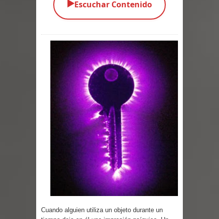
▶️
Escuchar Contenido
Parte 03: Una Piraña en el Bidé
Parte 02: Los Muertos Gobiernan a
los Vivos
Parte 01: Escondido a Plena Luz
Parte 02: El Enemigo de mi Enemigo
Parte 06: Coletazos
Parte 05: Los Horrores del Infierno
Parte 04: Oídos Sordos
Parte 03: La Traición
Parte 02: Vuelve el Hijo Prodigo
Cuando alguien utiliza un objeto durante un