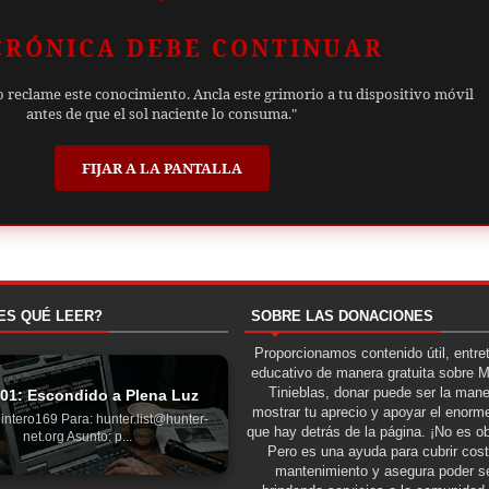
CRÓNICA DEBE CONTINUAR
o reclame este conocimiento. Ancla este grimorio a tu dispositivo móvil
antes de que el sol naciente lo consuma."
FIJAR A LA PANTALLA
ES QUÉ LEER?
SOBRE LAS DONACIONES
Proporcionamos contenido útil, entre
educativo de manera gratuita sobre 
Tinieblas, donar puede ser la man
 01: Escondido a Plena Luz
mostrar tu aprecio y apoyar el enorme
intero169 Para: hunter.list@hunter-
que hay detrás de la página. ¡No es ob
net.org Asunto: p...
Pero es una ayuda para cubrir cos
mantenimiento y asegura poder se