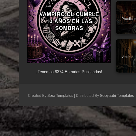
VAMPIRO.CL CUMPLE
Práctica
10 AÑOS EN LAS
SOMBRAS
Asunto: 
¡Tenemos
9374
Entradas Publicadas!
Created By
Sora Templates
| Distributed By
Gooyaabi Templates