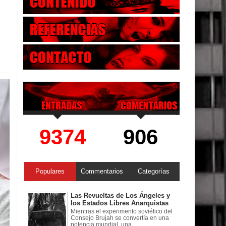
9374
906
Populares
Commentarios
Categorías
Las Revueltas de Los Ángeles y
los Estados Libres Anarquistas
Mientras el experimento soviético del
Consejo Brujah se convertía en una
potencia mundial, una ...