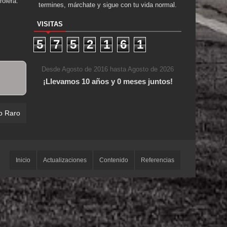
rolera.
termines, márchate y sigue con tu vida normal.
VISITAS
5
7
5
2
1
6
1
Desde Agosto de 2016 hasta Agosto de 2026
¡Llevamos 10 años y 0 meses juntos!
o Raro
Inicio
Actualizaciones
Contenido
Referencias