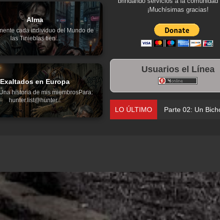
brindando servicios a la comunidad 
¡Muchísimas gracias!
Alma
mente cada individuo del Mundo de
las Tinieblas tien...
Usuarios el Línea
Exaltados en Europa
Una historia de mis miembrosPara:
hunter.list@hunter...
LO ÚLTIMO
Parte 02: Un Bich