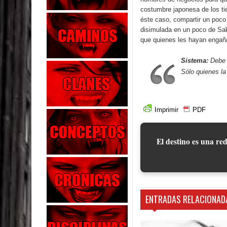
costumbre japonesa de los ti
éste caso, compartir un poco
disimulada en un poco de Sak
que quienes les hayan engaña
Sistema:
Debe g
Sólo quienes la
Imprimir
PDF
El destino es una red
ENTRADAS RELACIONAD