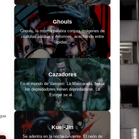
Ghouls
Ghouls, la misma palabra conjura imágenes de
criaturas pálidas y deformes, acechando entre
lápidas...
Cazadores
En el mundo de Vampiro: La Mascarada, hasta
los depredadores tienen depredadores. La
Estirpe se al...
igua
Kuei-Jin
Se adentra en la noche hirviente. El neón de