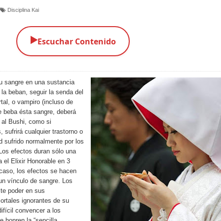
Disciplina Kai
▶️
Escuchar Contenido
u sangre en una sustancia
 la beban, seguir la senda del
tal, o vampiro (incluso de
e beba ésta sangre, deberá
 al Bushi, como si
 sufrirá cualquier trastorno o
d sufrido normalmente por los
 Los efectos duran sólo una
el Elixir Honorable en 3
 caso, los efectos se hacen
un vínculo de sangre. Los
te poder en sus
ortales ignorantes de su
ifícil convencer a los
 honren la “sencilla