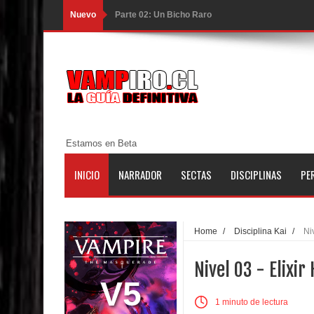
Nuevo
Parte 02: Un Bicho Raro
Parte 01: Una Misión de Locos
Parte 03: Forastero en Tierra Muerta
Parte 10: El Secreto
Parte 09: Los Muertos Cuentan Cuentos
Estamos en Beta
Parte 08: Ultratumba
INICIO
NARRADOR
SECTAS
DISCIPLINAS
PE
Parte 07: Asuntos que Resolver
Parte 06: El Trato con los Muertos
Home
/
Disciplina Kai
/
Ni
Parte 05: Sitiados
Nivel 03 - Elixir
Parte 04: Se Descubre el Pastel
V5
1 minuto de lectura
Parte 03: Una Piraña en el Bidé