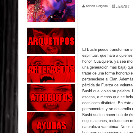
Adrian Delgado
16:46:00
Parte 02: Los Muertos Gobiernan a los Vivos
Parte 01: Escondido a Plena Luz
Parte 02: El Enemigo de mi Enemigo
Parte 06: Coletazos
El Bushi puede transformar s
espiritual, que hará a quienes
Parte 05: Los Horrores del Infierno
honor. Cualquiera, ya sea mor
una generación más baja) qu
Parte 04: Oídos Sordos
tratar de una forma honorable
perteneciese al Clan. Además,
pérdida de Fuerza de Volunta
Parte 03: La Traición
Bushi que violan su palabra.
escena, a menos que se beba 
Parte 02: Vuelve el Hijo Prodigo
ocasiones distintas. En éste
permanentes y se desarrolla 
Parte 03: Reflexiones
Bushi suelen hacer uso de és
negociaciones, incluso con m
naturaleza vampírica. No es d
hombres de negocios para que