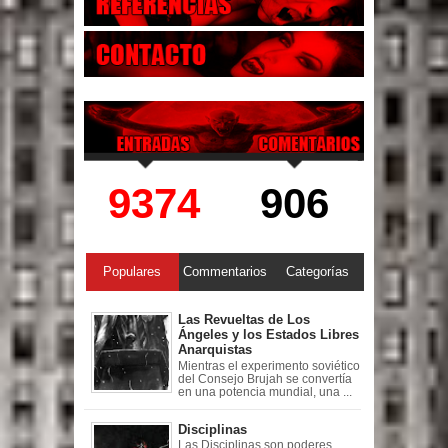
9374
906
Populares
Commentarios
Categorías
Las Revueltas de Los
Ángeles y los Estados Libres
Anarquistas
Mientras el experimento soviético
del Consejo Brujah se convertía
en una potencia mundial, una ...
Disciplinas
Las Disciplinas son poderes