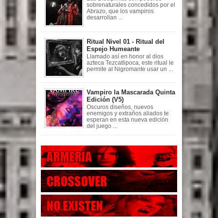
sobrenaturales concedidos por el
Abrazo, que los vampiros
desarrollan ...
Ritual Nivel 01 - Ritual del
Espejo Humeante
Llamado así en honor al dios
azteca Tezcatlipoca, este ritual le
permite al Nigromante usar un ...
Vampiro la Mascarada Quinta
Edición (V5)
Oscuros diseños, nuevos
enemigos y extraños aliados te
esperan en esta nueva edición
del juego ...