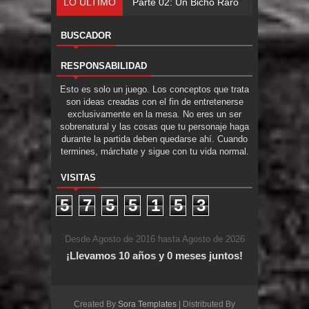
LO ÚLTIMO
Parte 02: Un Bicho Raro
BUSCADOR
RESPONSABILIDAD
Esto es solo un juego. Los conceptos que trata
son ideas creadas con el fin de entretenerse
exclusivamente en la mesa. No eres un ser
sobrenatural y las cosas que tu personaje haga
durante la partida deben quedarse ahí. Cuando
termines, márchate y sigue con tu vida normal.
VISITAS
5
7
5
5
1
5
3
Desde Agosto de 2016 hasta Agosto de 2026
¡Llevamos 10 años y 0 meses juntos!
Created By
Sora Templates
| Distributed By