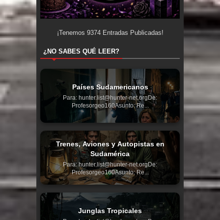
¡Tenemos
9374
Entradas Publicadas!
¿NO SABES QUÉ LEER?
Países Sudamericanos
Para: hunter.list@hunter-net.orgDe:
Profesorgeo160Asunto: Re...
Trenes, Aviones y Autopistas en
Sudamérica
Para: hunter.list@hunter-net.orgDe:
Profesorgeo160Asunto: Re...
Junglas Tropicales