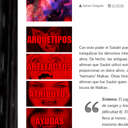
Adrian Delgado
12:25:00
Parte 04: Oídos Sordos
Parte 03: La Traición
Parte 02: Vuelve el Hijo Prodigo
Parte 01: El Comienzo
Con este poder el Salubri pue
tranquilizar los demonios inte
Parte 01: El Enemigo Interior
alma. De hecho, las antiguas 
afirman que Saulot utilizó es
Exaltados y Muertos Vivientes
proporcionar un dulce alivio,
“hermano” Malkav. Otras hist
afirman que fue Saulot quien 
Los Muertos se Levantan (Relato)
locura de Malkav...
Los Monstruos más Buscados
Sistema:
El ju
de sangre y tir
Parte 09: Los Muertos Cuentan Cuentos
(dificultad 8).
lleva al menos 
trastorno decid