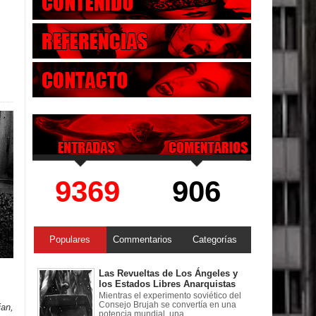
9369
906
Populares
Commentarios
Categorías
Las Revueltas de Los Ángeles y
los Estados Libres Anarquistas
Mientras el experimento soviético del
Consejo Brujah se convertía en una
ian,
potencia mundial, una ...