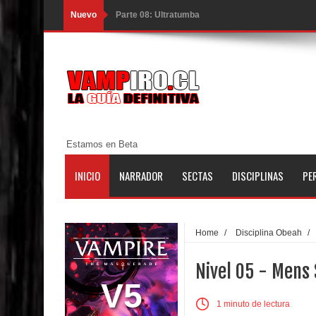
Nuevo
Parte 08: Ultratumba
Parte 07: Asuntos que Resolver
Parte 06: El Trato con los Muertos
Parte 05: Sitiados
Parte 04: Se Descubre el Pastel
Estamos en Beta
Parte 03: Una Piraña en el Bidé
INICIO
NARRADOR
SECTAS
DISCIPLINAS
PE
Parte 02: Los Muertos Gobiernan a los Vivos
Parte 01: Escondido a Plena Luz
Home
/
Disciplina Obeah
/
Parte 02: El Enemigo de mi Enemigo
Nivel 05 - Mens
Parte 06: Coletazos
V5
1 minuto de lectura
Parte 05: Los Horrores del Infierno