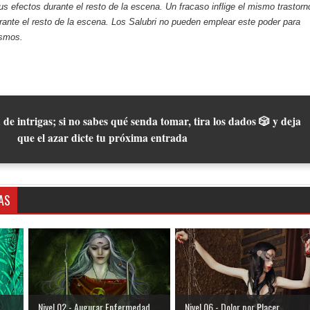
sus efectos durante el resto de la escena. Un fracaso inflige el mismo trastorn
urante el resto de la escena. Los Salubri no pueden emplear este poder para
ismos.
 de intrigas; si no sabes qué senda tomar, tira los dados 🎲 y deja
que el azar dicte tu próxima entrada
AS
Nivel 02 - Augurar Enfermedad
Nivel 06 - Dolor por Placer