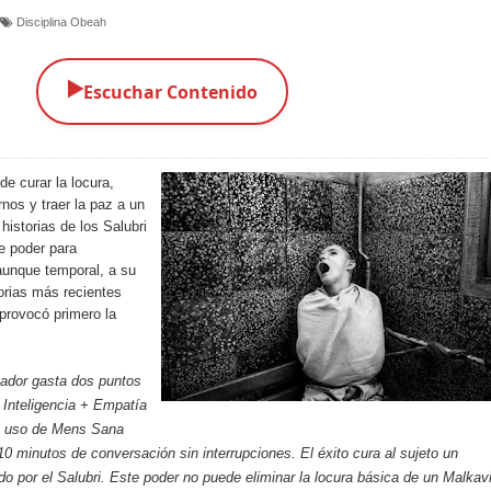
Disciplina Obeah
▶️
Escuchar Contenido
de curar la locura,
rnos y traer la paz a un
historias de los Salubri
te poder para
 aunque temporal, a su
orias más recientes
provocó primero la
gador gasta dos puntos
a Inteligencia + Empatía
 El uso de Mens Sana
10 minutos de conversación sin interrupciones. El éxito cura al sujeto un
ido por el Salubri. Este poder no puede eliminar la locura básica de un Malkav