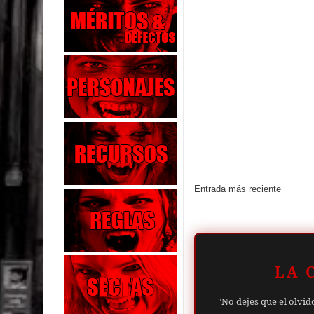
Entrada más reciente
LA 
"No dejes que el olvid