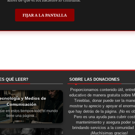
antes de que el sol naciente lo consuma."
FIJAR A LA PANTALLA
ES QUÉ LEER?
SOBRE LAS DONACIONES
Proporcionamos contenido útil, entre
educativo de manera gratuita sobre 
ecnología y Medios de
Tinieblas, donar puede ser la man
Comunicación
mostrar tu aprecio y apoyar el enorme
 que en estos tiempos todo el mundo
que hay detrás de la página. ¡No es ob
tiene una página...
Pero es una ayuda para cubrir cos
mantenimiento y asegura poder se
brindando servicios a la comunidad 
¡Muchísimas gracias!