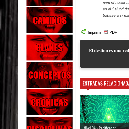
pero sí aliviar 
en el Salubri d
tratarse a sí m
Imprimir
PDF
El destino es una red
ENTRADAS RELACIONAD
Nivel 04 - Pacificador