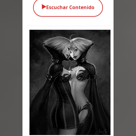
▶️
Escuchar Contenido
Parte 01: Escondido a Plena Luz
Parte 02: El Enemigo de mi Enemigo
Parte 06: Coletazos
Parte 05: Los Horrores del Infierno
Parte 04: Oídos Sordos
Parte 03: La Traición
Parte 02: Vuelve el Hijo Prodigo
Parte 03: Reflexiones
Parte 02: Un Bicho Raro
Parte 01: Una Misión de Locos