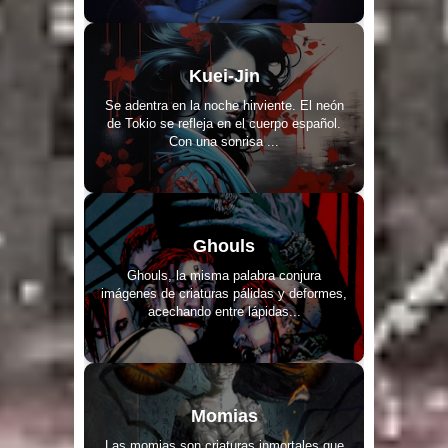
Kuei-Jin
Se adentra en la noche hirviente. El neón
de Tokio se refleja en el cuerpo español.
Con una sonrisa ...
Ghouls
Ghouls, la misma palabra conjura
imágenes de criaturas pálidas y deformes,
acechando entre lápidas...
Momias
Las momias son criaturas inmortales que