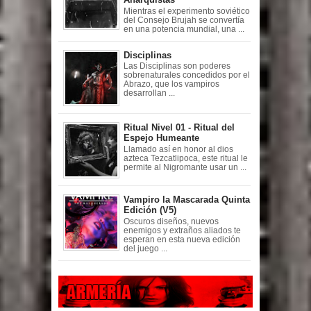
Mientras el experimento soviético
del Consejo Brujah se convertía
en una potencia mundial, una ...
Disciplinas
Las Disciplinas son poderes
sobrenaturales concedidos por el
Abrazo, que los vampiros
desarrollan ...
Ritual Nivel 01 - Ritual del
Espejo Humeante
Llamado así en honor al dios
azteca Tezcatlipoca, este ritual le
permite al Nigromante usar un ...
Vampiro la Mascarada Quinta
Edición (V5)
Oscuros diseños, nuevos
enemigos y extraños aliados te
esperan en esta nueva edición
del juego ...