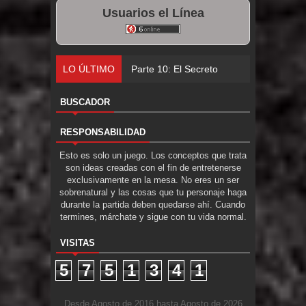
Usuarios el Línea
LO ÚLTIMO
Parte 10: El Secreto
BUSCADOR
RESPONSABILIDAD
Esto es solo un juego. Los conceptos que trata
son ideas creadas con el fin de entretenerse
exclusivamente en la mesa. No eres un ser
sobrenatural y las cosas que tu personaje haga
durante la partida deben quedarse ahí. Cuando
termines, márchate y sigue con tu vida normal.
VISITAS
5
7
5
1
3
4
1
Desde Agosto de 2016 hasta Agosto de 2026