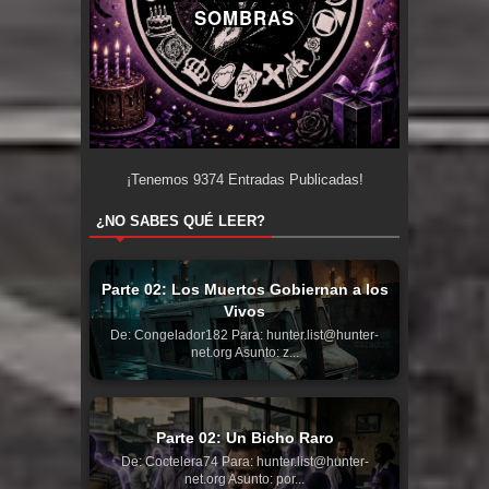
SOMBRAS
¡Tenemos
9374
Entradas Publicadas!
¿NO SABES QUÉ LEER?
Parte 02: Los Muertos Gobiernan a los
Vivos
De: Congelador182 Para: hunter.list@hunter-
net.org Asunto: z...
Parte 02: Un Bicho Raro
De: Coctelera74 Para: hunter.list@hunter-
net.org Asunto: por...