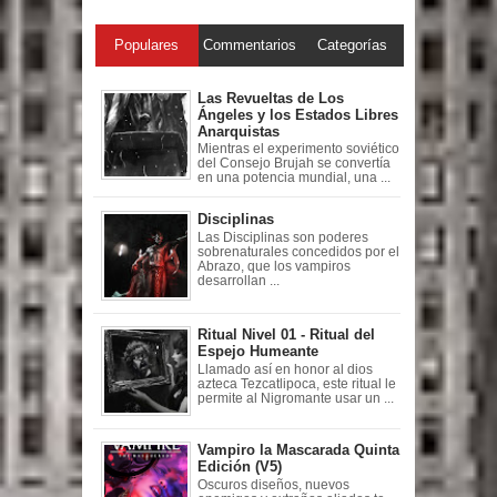
Populares
Commentarios
Categorías
Las Revueltas de Los
Ángeles y los Estados Libres
Anarquistas
Mientras el experimento soviético
del Consejo Brujah se convertía
en una potencia mundial, una ...
Disciplinas
Las Disciplinas son poderes
sobrenaturales concedidos por el
Abrazo, que los vampiros
desarrollan ...
Ritual Nivel 01 - Ritual del
Espejo Humeante
Llamado así en honor al dios
azteca Tezcatlipoca, este ritual le
permite al Nigromante usar un ...
Vampiro la Mascarada Quinta
Edición (V5)
Oscuros diseños, nuevos