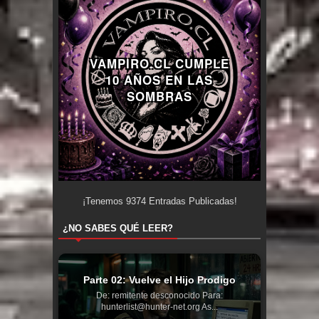
VAMPIRO.CL CUMPLE
10 AÑOS EN LAS
SOMBRAS
¡Tenemos
9374
Entradas Publicadas!
¿NO SABES QUÉ LEER?
Parte 02: Vuelve el Hijo Prodigo
De: remitente desconocido Para:
hunterlist@hunter-net.org As...