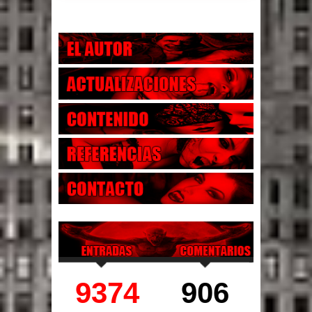
9374
906