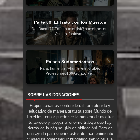
Parte 06: El Trato con los Muertos
De: Boca177 Para: hunter.list@hunter-net.org
Asunto: fantasm...
Países Sudamericanos
Para: hunter.list@hunter-net.orgDe:
Profesorgeo160Asunto: Re...
SOBRE LAS DONACIONES
Proporcionamos contenido útil, entretenido y
educativo de manera gratuita sobre Mundo de
Tinieblas, donar puede ser la manera de mostrar
tu aprecio y apoyar el enorme trabajo que hay
detrás de la página. ¡No es obligación! Pero es
una ayuda para cubrir costos de mantenimiento
y asegura poder seguir brindando servicios a la