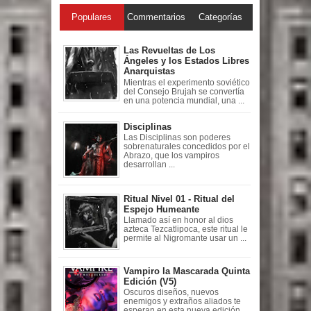
Populares
Commentarios
Categorías
Las Revueltas de Los
Ángeles y los Estados Libres
Anarquistas
Mientras el experimento soviético
del Consejo Brujah se convertía
en una potencia mundial, una ...
Disciplinas
Las Disciplinas son poderes
sobrenaturales concedidos por el
Abrazo, que los vampiros
desarrollan ...
Ritual Nivel 01 - Ritual del
Espejo Humeante
Llamado así en honor al dios
azteca Tezcatlipoca, este ritual le
permite al Nigromante usar un ...
Vampiro la Mascarada Quinta
Edición (V5)
Oscuros diseños, nuevos
enemigos y extraños aliados te
esperan en esta nueva edición