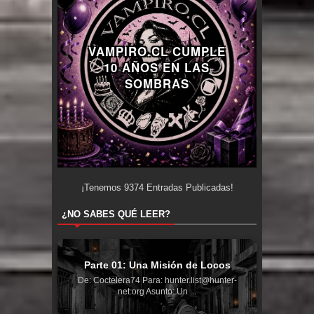
VAMPIRO.CL CUMPLE
10 AÑOS EN LAS
SOMBRAS
¡Tenemos
9374
Entradas Publicadas!
¿NO SABES QUÉ LEER?
Parte 01: Una Misión de Locos
De: Coctelera74 Para: hunter.list@hunter-
net.org Asunto: Un ...