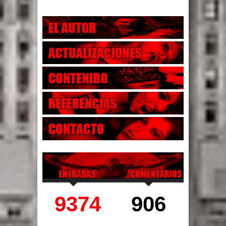
9374
906