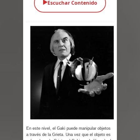
▶️
Escuchar Contenido
Parte 04: Oídos Sordos
Parte 03: La Traición
Parte 02: Vuelve el Hijo Prodigo
Parte 01: El Comienzo
Parte 01: El Enemigo Interior
Exaltados y Muertos Vivientes
Los Muertos se Levantan (Relato)
Los Monstruos más Buscados
Parte 09: Los Muertos Cuentan
En este nivel, el Gaki puede manipular objetos
Cuentos
a través de la Grieta. Una vez que el objeto es