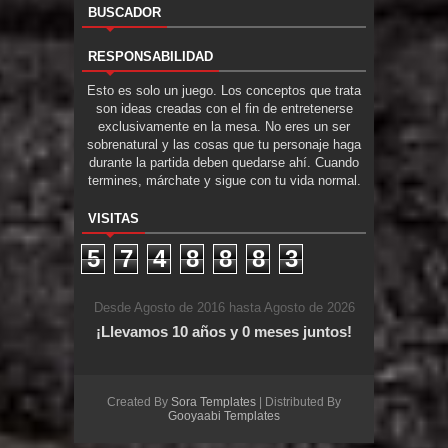
BUSCADOR
RESPONSABILIDAD
Esto es solo un juego. Los conceptos que trata
son ideas creadas con el fin de entretenerse
exclusivamente en la mesa. No eres un ser
sobrenatural y las cosas que tu personaje haga
durante la partida deben quedarse ahí. Cuando
termines, márchate y sigue con tu vida normal.
VISITAS
5
7
4
8
8
8
3
Desde Agosto de 2016 hasta Agosto de 2026
¡Llevamos 10 años y 0 meses juntos!
Created By
Sora Templates
| Distributed By
Gooyaabi Templates