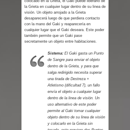
colocado en la Grieta, el Gaki puede liberarlo de
Parte 08: Ultratumba
la Grieta en cualquier lugar dentro de su linea de
visión. Un objeto arrojado a la Grieta
desaparecerá luego de que perdiera contacto
con la mano del Gaki y reaparecería en
cualquier lugar que el Gaki deseara. Este poder
también permite que un Gaki pase
secretamente un objeto entre habitaciones.
Sistema:
El Gaki gasta un Punto
de Sangre para enviar el objeto
dentro de la Grieta, y para que
salga redirigido necesita superar
una tirada de Destreza +
Atletismo (dificultad 7)
, un fallo
envía el objeto a cualquier lugar
dentro de la linea de visión. Un
uso alternativo de este poder
permite al Gaki tomar cualquier
objeto dentro de su linea de visión
y colocarlo en la Grieta sin
tocarlo, esto requiere dos Puntos