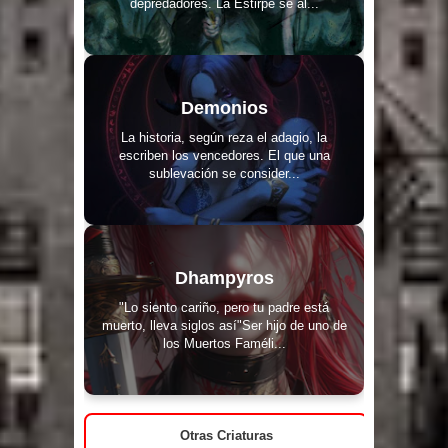
depredadores. La Estirpe se al...
Demonios
La historia, según reza el adagio, la
escriben los vencedores. El que una
sublevación se consider...
Dhampyros
"Lo siento cariño, pero tu padre está
muerto, lleva siglos así"Ser hijo de uno de
los Muertos Faméli...
Otras Criaturas