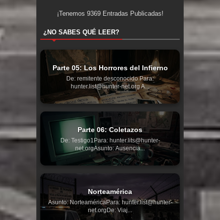
¡Tenemos
9369
Entradas Publicadas!
¿NO SABES QUÉ LEER?
Parte 05: Los Horrores del Infierno
De: remitente desconocido Para:
hunter.list@hunter-net.org A...
Parte 06: Coletazos
De: Testigo1Para: hunter.lits@hunter-
net.orgAsunto: Ausencia...
Norteamérica
Asunto: NorteaméricaPara: hunter.list@hunter-
net.orgDe: Viaj...