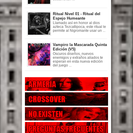
Ritual Nivel 01 - Ritual del
Espejo Humeante
Llamado así en honor al dios
azteca Tezcatlipoca, este ritual le
permite al Nigromante usar un ...
Vampiro la Mascarada Quinta
Edición (V5)
Oscuros diseños, nuevos
enemigos y extraños aliados te
esperan en esta nueva edición
del juego ...