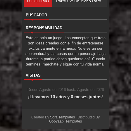
LO ÚLTIMO
Parte 02: Un Bicho Raro
BUSCADOR
RESPONSABILIDAD
Esto es solo un juego. Los conceptos que trata
son ideas creadas con el fin de entretenerse
exclusivamente en la mesa. No eres un ser
sobrenatural y las cosas que tu personaje haga
durante la partida deben quedarse ahí. Cuando
termines, márchate y sigue con tu vida normal.
VISITAS
Desde Agosto de 2016 hasta Agosto de 2026
¡Llevamos 10 años y 0 meses juntos!
Created By
Sora Templates
| Distributed By
Gooyaabi Templates