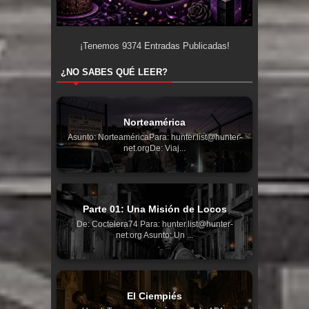
¡Tenemos
9374
Entradas Publicadas!
¿NO SABES QUÉ LEER?
Norteamérica
Asunto: NorteaméricaPara: hunter.list@hunter-
net.orgDe: Viaj...
Parte 01: Una Misión de Locos
De: Coctelera74 Para: hunter.list@hunter-
net.org Asunto: Un ...
El Ciempiés