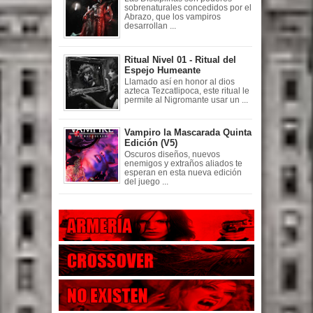
sobrenaturales concedidos por el
Abrazo, que los vampiros
desarrollan ...
Ritual Nivel 01 - Ritual del
Espejo Humeante
Llamado así en honor al dios
azteca Tezcatlipoca, este ritual le
permite al Nigromante usar un ...
Vampiro la Mascarada Quinta
Edición (V5)
Oscuros diseños, nuevos
enemigos y extraños aliados te
esperan en esta nueva edición
del juego ...