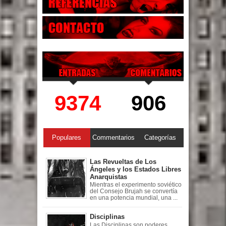
9374
906
Populares
Commentarios
Categorías
Las Revueltas de Los
Ángeles y los Estados Libres
Anarquistas
Mientras el experimento soviético
del Consejo Brujah se convertía
en una potencia mundial, una ...
Disciplinas
Las Disciplinas son poderes